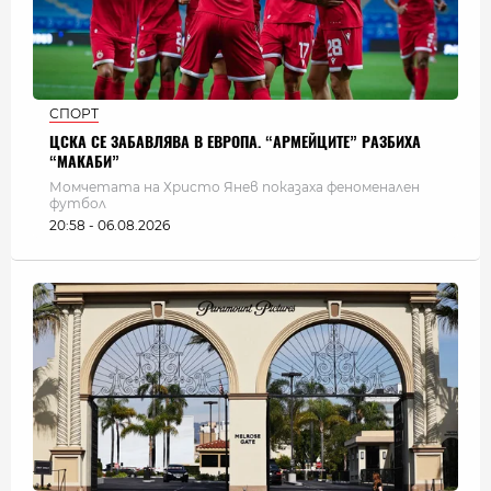
СПОРТ
ЦСКА СЕ ЗАБАВЛЯВА В ЕВРОПА. “АРМЕЙЦИТЕ” РАЗБИХА
“МАКАБИ”
Момчетата на Христо Янев показаха феноменален
футбол
20:58 - 06.08.2026