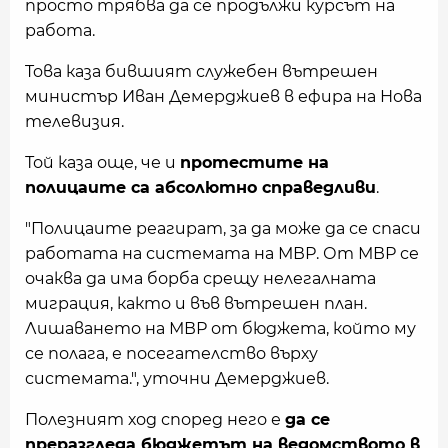
просто трябва да се продължи курсът на
работа.
Toва каза бившият служебен вътрешен
министър Иван Демерджиев в ефира на Нова
телевизия.
Той каза още, че и
протестите на
полицаите са абсолютно справедливи
.
"Полицаите реагират, за да може да се спаси
работата на системата на МВР. От МВР се
очаква да има борба срещу нелегалната
миграция, както и във вътрешен план.
Лишаването на МВР от бюджета, който му
се полага, е посегателство върху
системата.", уточни Демерджиев.
Полезният ход според него е
да се
преразгледа бюджетът на ведомството в