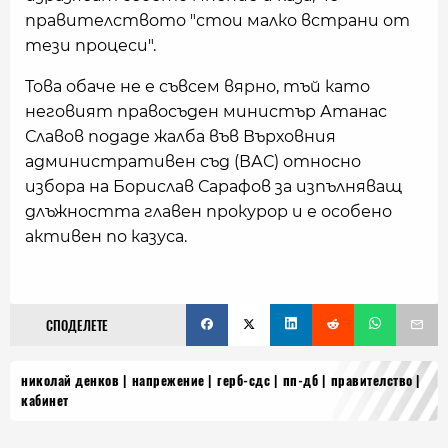
правителството "стои малко встрани от
тези процеси".
Това обаче не е съвсем вярно, тъй като
неговият правосъден министър Атанас
Славов подаде жалба във Върховния
административен съд (ВАС) относно
избора на Борислав Сарафов за изпълняващ
длъжността главен прокурор и е особено
активен по казуса.
СПОДЕЛЕТЕ
николай денков
напрежение
герб-сдс
пп-дб
правителство
кабинет