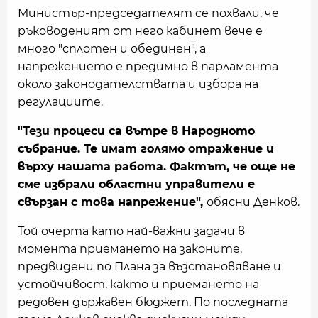
Министър-председателят се похвали, че
ръководеният от него кабинет вече е
много "сплотен и обединен", а
напрежението е предимно в парламента
около законодателствата и избора на
регулациите.
"Тези процеси са вътре в Народното
събрание. Те имат голямо отражение и
върху нашата работа. Фактът, че още не
сме избрали областни управители е
свързан с това напрежение",
обясни Денков.
Той очерта като най-важни задачи в
момента приемането на законите,
предвидени по Плана за възстановяване и
устойчивост, както и приемането на
редовен държавен бюджет. По последната