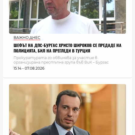
ВАЖНО ДНЕС
ШЕФЪТ НА ДПС-БУРГАС ХРИСТО ШИРОКОВ СЕ ПРЕДАДЕ НА
ПОЛИЦИЯТА, БИЛ НА ПРЕГЛЕДИ В ТУРЦИЯ
Прокуратурата го обвинява за участие в
организирана престъпна група във ВиК – Бургас
15:14 - 07.08.2026