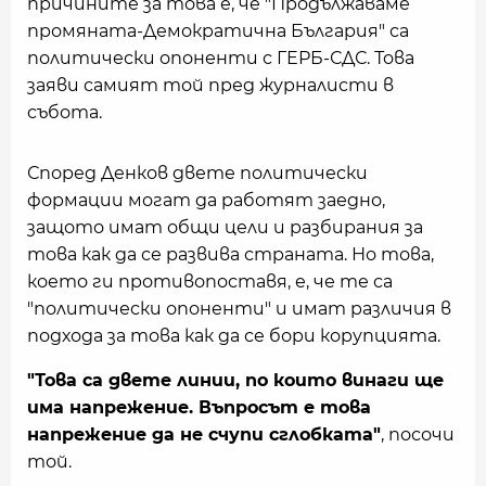
причините за това е, че "Продължаваме
промяната-Демократична България" са
политически опоненти с ГЕРБ-СДС. Това
заяви самият той пред журналисти в
събота.
Според Денков двете политически
формации могат да работят заедно,
защото имат общи цели и разбирания за
това как да се развива страната. Но това,
което ги противопоставя, е, че те са
"политически опоненти" и имат различия в
подхода за това как да се бори корупцията.
"Това са двете линии, по които винаги ще
има напрежение. Въпросът е това
напрежение да не счупи сглобката"
, посочи
той.