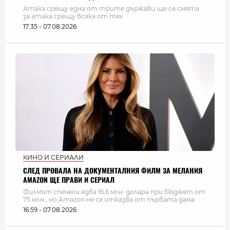
Атака срещу една от трите държави ще се смята
за атака срещу всяка от тях
17:35 - 07.08.2026
КИНО И СЕРИАЛИ
СЛЕД ПРОВАЛА НА ДОКУМЕНТАЛНИЯ ФИЛМ ЗА МЕЛАНИЯ
AMAZON ЩЕ ПРАВИ И СЕРИАЛ
Филмът спечели едва 16,6 млн. долара при бюджет от
75 млн., но Amazon не се отказва от първата дама
16:59 - 07.08.2026