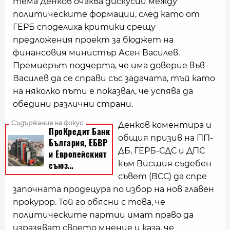
тема Денков очаква дискусии между
политическите формации, след като от
ГЕРБ споделиха критики срещу
предложения проект за бюджет на
финансовия министър Асен Василев.
Премиерът подчерта, че има доверие във
Василев да се справи със задачата, тъй като
на няколко пъти е показвал, че успява да
обедини различни страни.
Денков коментира и
общия призив на ПП-
ДБ, ГЕРБ-СДС и ДПС
към Висшия съдебен
съвет (ВСС) да спре
започната продецура по избор на нов главен
прокурор. Той го обясни с това, че
политическите партии имат право да
изразяват своето мнение и каза, че