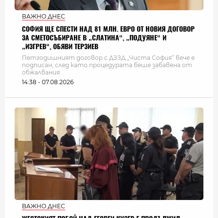
ВАЖНО ДНЕС
СОФИЯ ЩЕ СПЕСТИ НАД 81 МЛН. ЕВРО ОТ НОВИЯ ДОГОВОР
ЗА СМЕТОСЪБИРАНЕ В „СЛАТИНА“, „ПОДУЯНЕ“ И
„ИЗГРЕВ“, ОБЯВИ ТЕРЗИЕВ
Петгодишният договор с ДЗЗД „Чиста София“ вече е
подписан, след като процедурата беше забавена от
обжалвания
14:38 - 07.08.2026
ВАЖНО ДНЕС