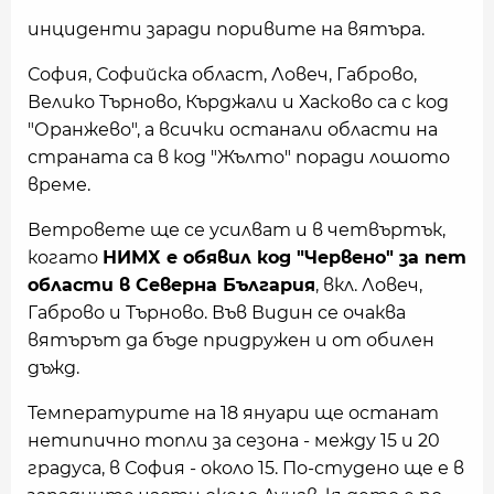
инциденти заради поривите на вятъра.
София, Софийска област, Ловеч, Габрово,
Велико Търново, Кърджали и Хасково са с код
"Оранжево", а всички останали области на
страната са в код "Жълто" поради лошото
време.
Ветровете ще се усилват и в четвъртък,
когато
НИМХ е обявил код "Червено" за пет
области в Северна България
, вкл. Ловеч,
Габрово и Търново. Във Видин се очаква
вятърът да бъде придружен и от обилен
дъжд.
Температурите на 18 януари ще останат
нетипично топли за сезона - между 15 и 20
градуса, в София - около 15. По-студено ще е в