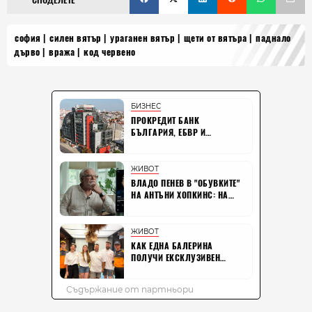
софия
силен вятър
ураганен вятър
щети от вятъра
паднало
дърво
вража
код червено