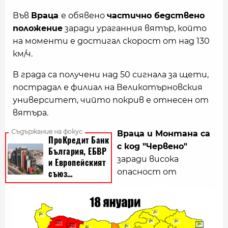
Във
Враца
е обявено
частично бедствено
положение
заради ураганния вятър, който
на моменти е достигал скорост от над 130
км/ч.
В града са получени над 50 сигнала за щети,
пострадал е филиал на Великотърновския
университет, чийто покрив е отнесен от
вятъра.
Враца и Монтана са
с код "Червено"
заради висока
опасност от