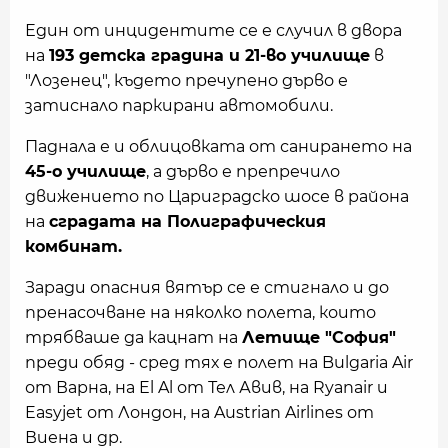
Един от инцидентите се е случил в двора
на
193 детска градина и 21-во училище
в
"Лозенец", където пречупено дърво е
затиснало паркирани автомобили.
Паднала е и облицовката от санирането на
45-о училище
, а дърво е препречило
движението по Цариградско шосе в района
на
сградата на Полиграфическия
комбинат.
Заради опасния вятър се е стигнало и до
пренасочване на няколко полета, които
трябваше да кацнат на
Летище "София"
преди обяд - сред тях е полет на Bulgaria Air
от Варна, на El Al от Тел Авив, на Ryanair и
Easyjet от Лондон, на Austrian Airlines от
Виена и др.