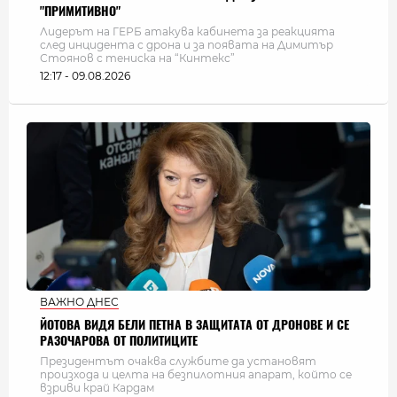
"ПРИМИТИВНО"
Лидерът на ГЕРБ атакува кабинета за реакцията
след инцидента с дрона и за появата на Димитър
Стоянов с тениска на “Кинтекс”
12:17 - 09.08.2026
ВАЖНО ДНЕС
ЙОТОВА ВИДЯ БЕЛИ ПЕТНА В ЗАЩИТАТА ОТ ДРОНОВЕ И СЕ
РАЗОЧАРОВА ОТ ПОЛИТИЦИТЕ
Президентът очаква службите да установят
произхода и целта на безпилотния апарат, който се
взриви край Кардам