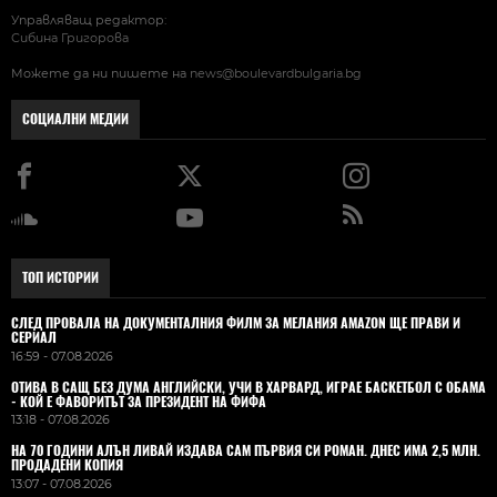
Управляващ редактор:
Сибина Григорова
Можете да ни пишете на
news@boulevardbulgaria.bg
СОЦИАЛНИ МЕДИИ
ТОП ИСТОРИИ
СЛЕД ПРОВАЛА НА ДОКУМЕНТАЛНИЯ ФИЛМ ЗА МЕЛАНИЯ AMAZON ЩЕ ПРАВИ И
СЕРИАЛ
16:59 - 07.08.2026
ОТИВА В САЩ БЕЗ ДУМА АНГЛИЙСКИ, УЧИ В ХАРВАРД, ИГРАЕ БАСКЕТБОЛ С ОБАМА
- КОЙ Е ФАВОРИТЪТ ЗА ПРЕЗИДЕНТ НА ФИФА
13:18 - 07.08.2026
НА 70 ГОДИНИ АЛЪН ЛИВАЙ ИЗДАВА САМ ПЪРВИЯ СИ РОМАН. ДНЕС ИМА 2,5 МЛН.
ПРОДАДЕНИ КОПИЯ
13:07 - 07.08.2026