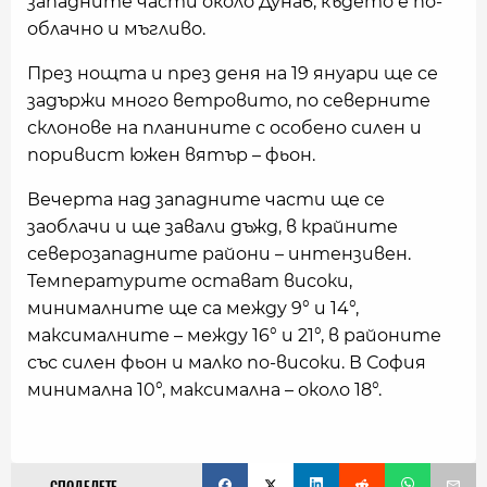
западните части около Дунав, където е по-
облачно и мъгливо.
През нощта и през деня на 19 януари ще се
задържи много ветровито, по северните
склонове на планините с особено силен и
поривист южен вятър – фьон.
Вечерта над западните части ще се
заоблачи и ще завали дъжд, в крайните
северозападните райони – интензивен.
Температурите остават високи,
минималните ще са между 9° и 14°,
максималните – между 16° и 21°, в районите
със силен фьон и малко по-високи. В София
минимална 10°, максимална – около 18°.
СПОДЕЛЕТЕ