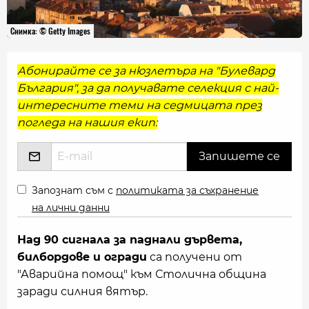
Снимка: © Getty Images
Абонирайте се за нюзлетъра на "Булевард
България", за да получавате селекция с най-
интересните теми на седмицата през
погледа на нашия екип:
Запознат съм с
политиката за съхранение
на лични данни
Над 90 сигнала за паднали дървета,
билбордове и огради
са получени от
"Аварийна помощ" към Столична община
заради силния вятър.