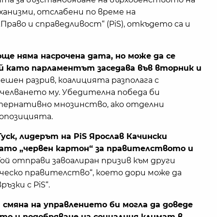
анизми, отслабени по време на
раво и справедливост“ (PiS), откъдето са и
още няма насрочена дата, но може да се
й като парламентът заседава във вторник и
ешен разрив, коалицията разполага с
ечелването му. Убедителна победа би
лтернативно мнозинство, ако отделни
опозицията.
ск, лидерът на PiS Ярослав Качински
като „червен картон“ за правителството и
ой отправи завоалиран призив към други
ческо правителство“, което дори може да
ъзки с PiS“.
 смяна на управлението би могла да доведе
ето и подобряване на социалния климат в