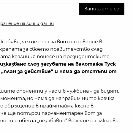
ранение на лични данни
 обяви, че ще поиска вот на доверие в
дкрепата за своето правителство след
щата коалиция понесе на президентските
изказване след загубата на балотажа Туск
 „план за действие“ и няма да отстъпи от
шите опоненти у нас и в чужбина – да видят,
 момента, но няма да направим нито крачка
нно обръщение в праймтайма късно в
 че ще потърси парламентарен вот за
 си и обеща „незабавно“ внасяне на ключови