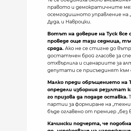
правото и демократичните мех
осемгодишното управление на „П
Дуда, и Навроцки.
Вотът на доверие на Туск все 
проведе още тази седмица, тъ
сряда.
Ако не се стигне до вътр
достатъчен брой гласове за сп
отхвърлила и сценариите за а
депутати се присъединят към 
Малко преди обръщението на Ту
определи изборния резултат 
го призова да подаде оставка.
Т
партии за формиране на „техни
бъде оглавено от премиер „без вр
Качински подчерта, че подобна
до „успокояване на напрежени