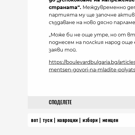
страната“.
Междувременно деп
партията му ще започне активн
създаване на ново дясно парла
„Може би не още утре, но от вт
поднесем на полския народ още е
заяви той.
https://boulevardbulgaria.bg/article
mentsen-govori-na-mladite-polyats
СПОДЕЛЕТЕ
вот
туск
навроцки
избори
менцен