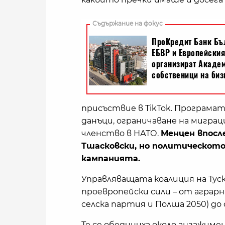
присъствие в TikTok. Програмат
данъци, ограничаване на мигра
членство в НАТО.
Менцен впосл
Тшасковски, но политическото 
кампанията.
Управляващата коалиция на Туск
проевропейски сили – от аграр
селска партия и Полша 2050) до
Те се обединиха около ангажим