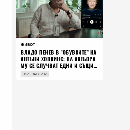
ЖИВОТ
ВЛАДO ПЕНЕВ В "ОБУВКИТЕ" НА
АНТЪНИ ХОПКИНС: НА АКТЬОРА
МУ СЕ СЛУЧВАТ ЕДНИ И СЪЩИ
НЕЩА ПО ЦЕЛИЯ СВЯТ
10:52 - 04.08.2026