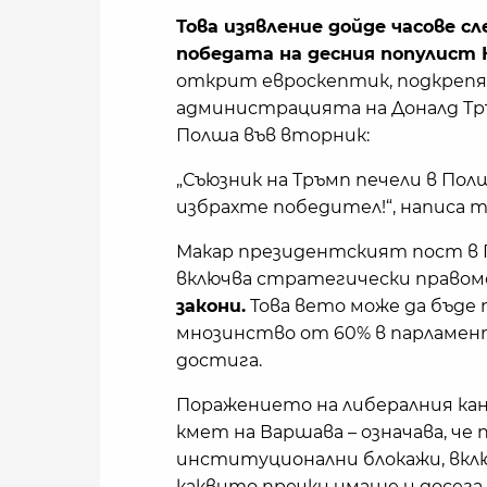
Това изявление дойде часове 
победата на десния популист
открит евроскептик, подкрепя
администрацията на Доналд Тр
Полша във вторник:
„Съюзник на Тръмп печели в Полш
избрахте победител!“, написа той
Макар президентският пост в 
включва стратегически правом
закони.
Това вето може да бъде 
мнозинство от 60% в парламента
достига.
Поражението на либералния ка
кмет на Варшава – означава, че
институционални блокажи, вкл
каквито пречки имаше и досега