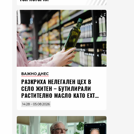
ВАЖНО ДНЕС
РАЗКРИХА НЕЛЕГАЛЕН ЦЕХ В
СЕЛО ЖИТЕН – БУТИЛИРАЛИ
РАСТИТЕЛНО МАСЛО КАТО EXTRA
VIRGIN ЗЕХТИН
14:28 - 05.08.2026