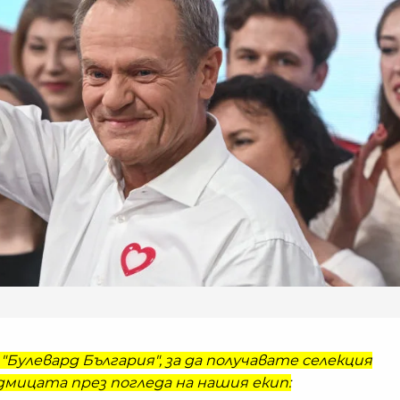
"Булевард България", за да получавате селекция
мицата през погледа на нашия екип: