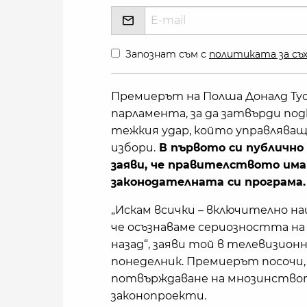
Запознат съм с
политиката за съх
Премиерът на Полша Доналд Туск
парламента, за да затвърди по
тежкия удар, който управлява
избори.
В първото си публично 
заяви, че правителството има
законодателната си програма.
„Искам всички – включително на
че осъзнаваме сериозността на
назад“, заяви той в телевизио
понеделник. Премиерът посочи,
потвърждаване на мнозинството
законопроекти.