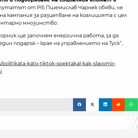
утатът от PiS Пшемислав Чарнек обяви, че
а кампания за разцепване на коалицията с цел
ментарно мнозинство:
орник ще започнем енергична работа, за да
дин подарък – края на управлението на Туск“,
s/politikata-kato-tiktok-spektakal-kak-slavomir-
i