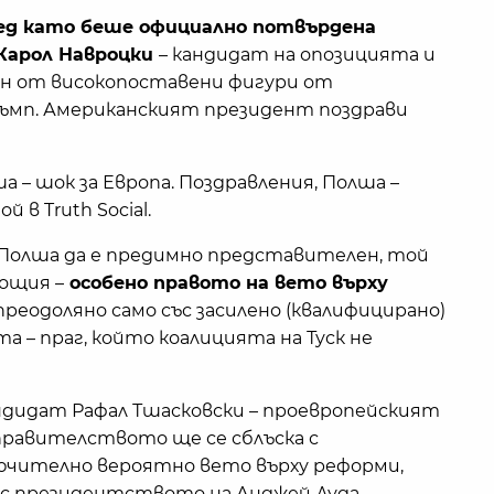
след като беше официално потвърдена
 Карол Навроцки
– кандидат на опозицията и
н от високопоставени фигури от
ъмп. Американският президент поздрави
а – шок за Европа. Поздравления, Полша –
 в Truth Social.
Полша да е предимно представителен, той
ощия –
особено правото на вето върху
преодоляно само със засилено (квалифицирано)
 – праг, който коалицията на Туск не
ндидат Рафал Тшасковски – проевропейският
 правителството ще се сблъска с
ючително вероятно вето върху реформи,
 с президентството на Анджей Дуда.