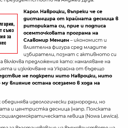
Карол Навроцки, въпреки че се
дистанцира от крайната десница в
риториката си, прие и подписа
осемточковата програма на
Славомир Менцен
– икономист и
влиятелна фигура сред младите
избиратели, познат с активното си
а включва предложения като: намаляване на
цията и изключване на Украйна от бъдещо
едствие не подкрепи нито Навроцки, нито
му влияние остана осезаемо в хода на
 обединява идеологически разнородни, но
ната и центристка десница (напр. Полската
 социалдемократическата левица (Nowa Lewica).
ента за възстановяване на върховенството на