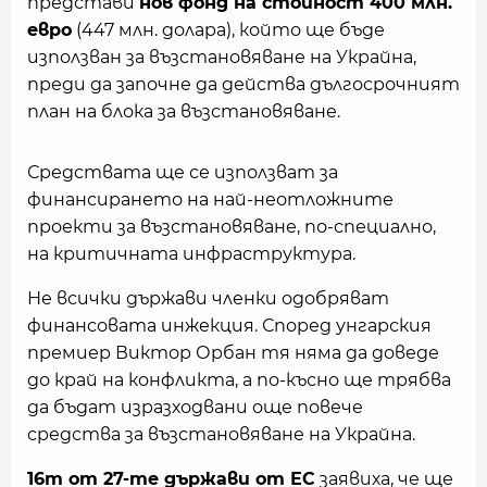
представи
нов фонд на стойност 400 млн.
евро
(447 млн. долара), който ще бъде
използван за възстановяване на Украйна,
преди да започне да действа дългосрочният
план на блока за възстановяване.
Средствата ще се използват за
финансирането на най-неотложните
проекти за възстановяване, по-специално,
на критичната инфраструктура.
Не всички държави членки одобряват
финансовата инжекция. Според унгарския
премиер Виктор Орбан тя няма да доведе
до край на конфликта, а по-късно ще трябва
да бъдат изразходвани още повече
средства за възстановяване на Украйна.
16т от 27-те държави от ЕС
заявиха, че ще