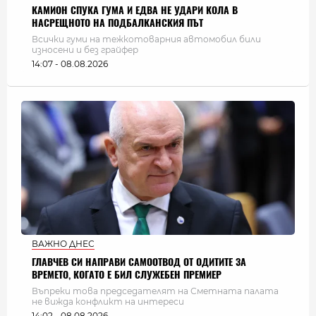
КАМИОН СПУКА ГУМА И ЕДВА НЕ УДАРИ КОЛА В
НАСРЕЩНОТО НА ПОДБАЛКАНСКИЯ ПЪТ
Всички гуми на тежкотоварния автомобил били
износени и без грайфер
14:07 - 08.08.2026
ВАЖНО ДНЕС
ГЛАВЧЕВ СИ НАПРАВИ САМООТВОД ОТ ОДИТИТЕ ЗА
ВРЕМЕТО, КОГАТО Е БИЛ СЛУЖЕБЕН ПРЕМИЕР
Въпреки това председателят на Сметната палата
не вижда конфликт на интереси
14:02 - 08.08.2026