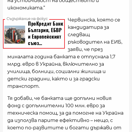
на устойчивост на обществото и
икономиката.“
Червинска, която се
кандидатира за
следващ
ръководител на ЕИБ,
заяви, че през
миналата година банката е отпуснала 1,7
млрд. евро в Украйна, включително за
училища, болници, социални жилища и
детски градини, както и за градски
транспорт.
Тя добави, че банката ще допълни новия
фонд с допълнителни 100 млн. евро за
техническа помощ, за да помогне на Украйна
да използва парите ефективно – нещо, с
което по-развитите и богати държави от