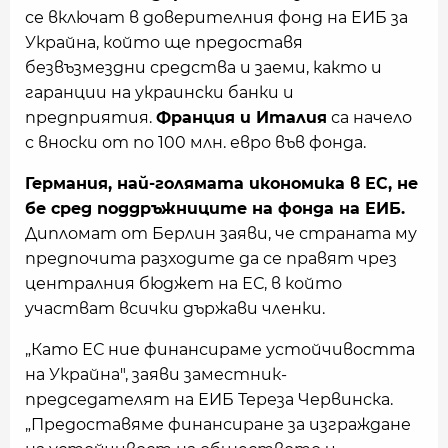
се включат в доверителния фонд на ЕИБ за
Украйна, който ще предоставя
безвъзмездни средства и заеми, както и
гаранции на украински банки и
предприятия.
Франция и Италия
са начело
с вноски от по 100 млн. евро във фонда.
Германия, най-голямата икономика в ЕС, не
бе сред поддръжниците на фонда на ЕИБ.
Дипломат от Берлин заяви, че страната му
предпочита разходите да се правят чрез
централния бюджет на ЕС, в който
участват всички държави членки.
„Като ЕС ние финансираме устойчивостта
на Украйна", заяви заместник-
председателят на ЕИБ Тереза Червинска.
„Предоставяме финансиране за изграждане