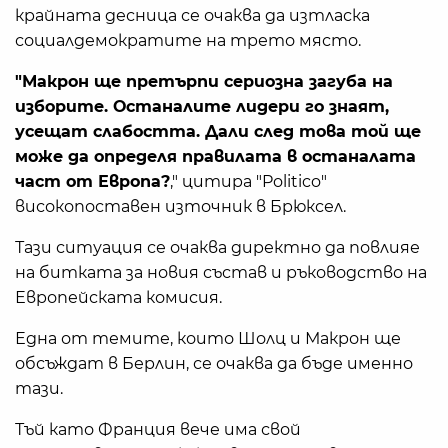
крайната десница се очаква да изтласка
социалдемократите на трето място.
"Макрон ще претърпи сериозна загуба на
изборите. Останалите лидери го знаят,
усещат слабостта. Дали след това той ще
може да определя правилата в останалата
част от Европа?
," цитира "Politico"
високопоставен източник в Брюксел.
Тази ситуация се очаква директно да повлияе
на битката за новия състав и ръководство на
Европейската комисия.
Една от темите, които Шолц и Макрон ще
обсъждат в Берлин, се очаква да бъде именно
тази.
Тъй като Франция вече има свой