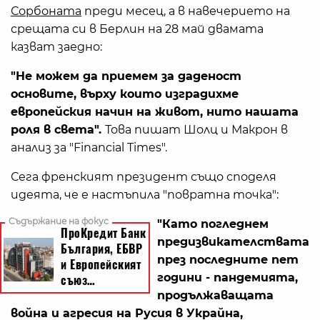
Сорбоната
преди месец, а в навечерието на
срещата си в Берлин на 28 май двамата
казват заедно:
"Не можем да приемем за даденост
основите, върху които изградихме
европейския начин на живот, нито нашата
роля в света".
Това пишат Шолц и Макрон в
анализ за "Financial Times".
Сега френският президент също споделя
идеята, че е настъпила "повратна точка":
"Като погледнем
предизвикателствата
през последните пет
години - пандемията,
продължаващата
война и агресия на Русия в Украйна,