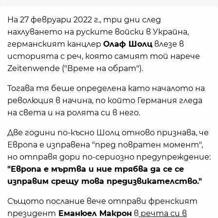
На 27 февруари 2022 г., три дни след
нахлуването на руските войски в Украйна,
германският канцлер
Олаф Шолц
влезе в
историята с реч, която самият той нарече
Zeitenwende ("Време на обрат").
Тогава тя беше определена като началото на
революция в начина, по който Германия гледа
на света и на ролята си в него.
Две години по-късно Шолц отново признава, че
Европа е изправена "пред повратен момент",
но отправя дори по-сериозно предупреждение:
"Европа е мъртва и ние трябва да се се
изправим срещу това предизвикателство."
Същото послание вече отправи френският
президент
Еманюел Макрон
в
речта си в