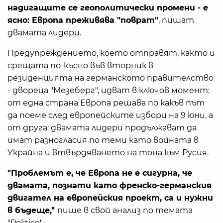
надигащите се геополитически промени - е
ясно: Европа преживява "поврат"
, пишат
двамата лидери.
Предупреждението, което отправят, както и
срещата по-късно във вторник в
резиденцията на германското правителство
- двореца "Мезеберг", идват в ключов момент:
от една страна Европа решава по какъв път
да поеме след европейските избори на 9 юни, а
от друга: двамата лидери продължават да
имат разногласия по теми като войната в
Украйна и втвърдяването на тона към Русия.
"Проблемът е, че Европа не е сигурна, че
двамата, познати като френско-германския
двигател на европейския проект, са и нужни
в бъдеще,"
пише в свой анализ по темата
"Politico".