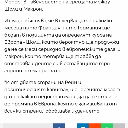
Monde" в навечерието на срещата между
Шолц и Макрон.
И също обяснява, че в следващите няколко
месеца нито Франция, нито Германия ще
бъдат в позицията да определят курса на
Европа - Шолц, който вероятно ще продължи
да не се меси сериозно в европейските дела, и
Макрон, който тепърва ще трябва да
отстоява идеите си в оставащите три
години от мандата си.
"И от двете страни на Рейн и
политическият капитал, и енергията могат
да се окажат недостатъчни, за да се стигне
до промяна в Европа, която е заплашвана от
всички страни," обобщава изданието.