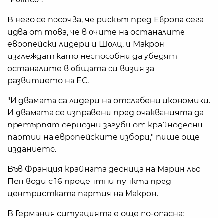
В него се посочва, че рискът пред Европа сега
идва от това, че в очите на останалите
европейски лидери и Шолц, и Макрон
изглеждат като неспособни да убедят
останалите в общата си визия за
развитието на ЕС.
"И двамата са лидери на отслабени икономики.
И двамата се изправени пред очакванията да
претърпят сериозни загуби от крайнодесни
партии на европейските избори," пише още
изданието.
Във Франция крайната десница на Марин льо
Пен води с 16 процентни пункта пред
центристката партия на Макрон.
В Германия ситуацията е още по-опасна: