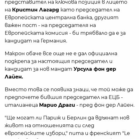
представител на ключова позиция в лицето
на
Кристин Лагард
като председател на
Европейската централна банка, другият
важен пост - на председателя на
Европейската комисия - би трябвало да е за
кандидат на Германия.
Макрон обаче все още не е дал официална
подкрепа за настоящия председател и
кандидат за нов мандат
Урсула фон дер
Лайен.
Вместо това се появиха знаци, че той може да
предпочете бившия председател на ЕЦБ -
италианеца
Марио Драги
- пред фон дер Лайен.
"Ще могат ли Париж и Берлин да вдъхнат нов
живот на отношенията си след
европейските избори," пита и френският "Le