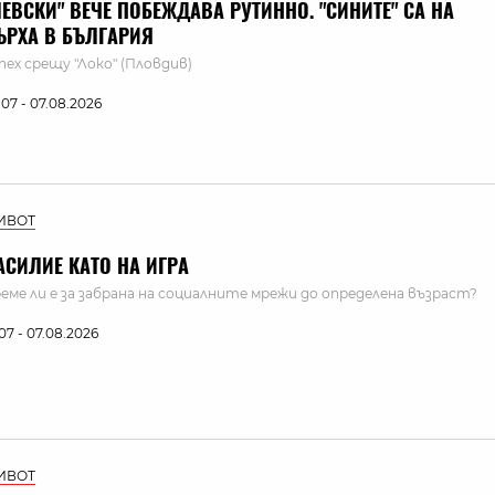
ЛЕВСКИ" ВЕЧЕ ПОБЕЖДАВА РУТИННО. "СИНИТЕ" СА НА
ЪРХА В БЪЛГАРИЯ
пех срещу "Локо" (Пловдив)
:07 - 07.08.2026
ИВОТ
АСИЛИЕ КАТО НА ИГРА
еме ли е за забрана на социалните мрежи до определена възраст?
:07 - 07.08.2026
ИВОТ