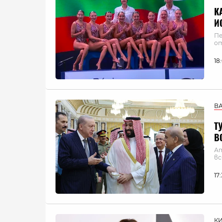
К
И
Пе
от
18
В
Т
В
Ат
вс
17
К