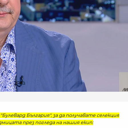
"Булевард България", за да получавате селекция
мицата през погледа на нашия екип: