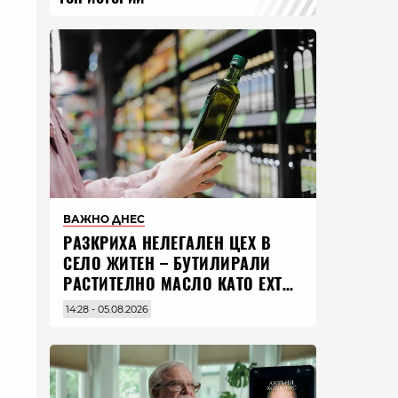
ВАЖНО ДНЕС
РАЗКРИХА НЕЛЕГАЛЕН ЦЕХ В
СЕЛО ЖИТЕН – БУТИЛИРАЛИ
РАСТИТЕЛНО МАСЛО КАТО EXTRA
VIRGIN ЗЕХТИН
14:28 - 05.08.2026