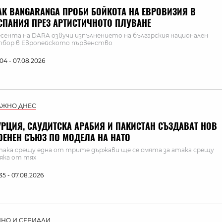
АК BANGARANGA ПРОБИ БОЙКОТА НА ЕВРОВИЗИЯ В
СПАНИЯ ПРЕЗ АРТИСТИЧНОТО ПЛУВАНЕ
сента на DARA озвучи изпълнението на българския национален
бор в Европейското първенство
:04 - 07.08.2026
АЖНО ДНЕС
УРЦИЯ, САУДИТСКА АРАБИЯ И ПАКИСТАН СЪЗДАВАТ НОВ
ОЕНЕН СЪЮЗ ПО МОДЕЛА НА НАТО
ака срещу една от трите държави ще се смята за атака срещу
яка от тях
:35 - 07.08.2026
ИНО И СЕРИАЛИ