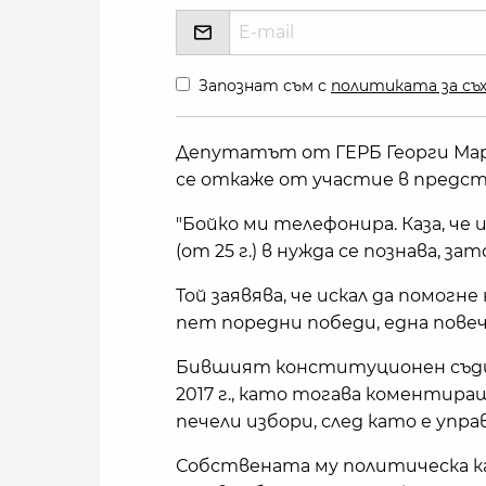
Запознат съм с
политиката за съх
Депутатът от ГЕРБ Георги Марк
се откаже от участие в предс
"Бойко ми телефонира. Каза, че
(от 25 г.) в нужда се познава, за
Той заявява, че искал да помогн
пет поредни победи, една повеч
Бившият конституционен съдия
2017 г., като тогава коментира
печели избори, след като е упр
Собствената му политическа кар