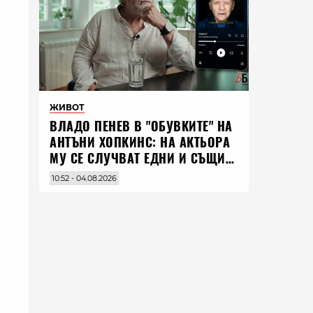
ЖИВОТ
ВЛАДO ПЕНЕВ В "ОБУВКИТЕ" НА
АНТЪНИ ХОПКИНС: НА АКТЬОРА
МУ СЕ СЛУЧВАТ ЕДНИ И СЪЩИ
НЕЩА ПО ЦЕЛИЯ СВЯТ
10:52 - 04.08.2026