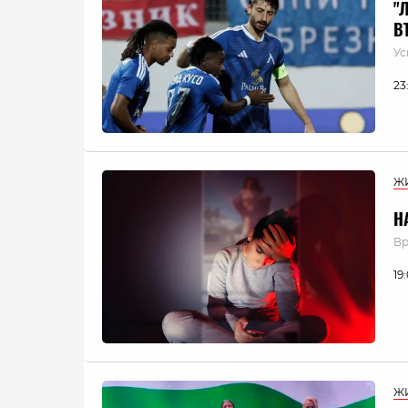
"
В
Ус
23
Ж
Н
Вр
19
Ж