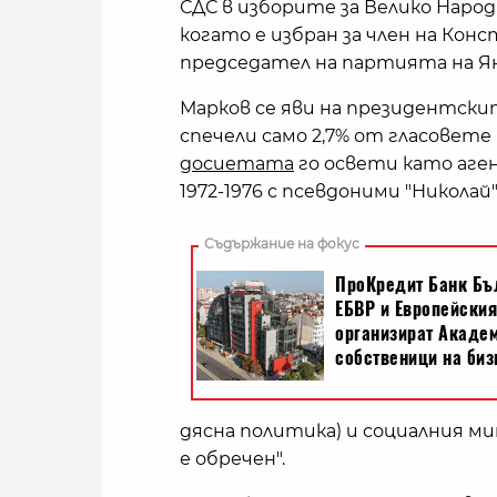
СДС в изборите за Велико Наро
когато е избран за член на Конс
председател на партията на Яне
Марков се яви на президентскит
спечели само 2,7% от гласовете 
досиетата
го освети като аге
1972-1976 с псевдоними "Николай"
дясна политика) и социалния ми
е обречен".