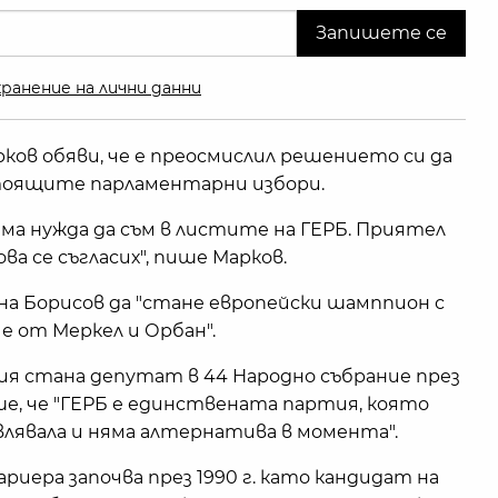
ранение на лични данни
ов обяви, че е преосмислил решението си да
тоящите парламентарни избори.
 има нужда да съм в листите на ГЕРБ. Приятел
това се съгласих", пише Марков.
е на Борисов да "стане европейски шамппион с
е от Меркел и Орбан".
 стана депутат в 44 Народно събрание през
ше, че "ГЕРБ е единствената партия, която
авлявала и няма алтернатива в момента".
иера започва през 1990 г. като кандидат на