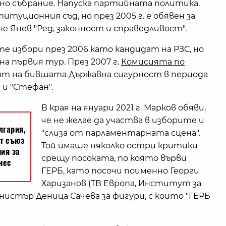
дно събрание. Напуска партийната политика,
титуционния съд, но през 2005 г. е обявен за
 Янев "Ред, законност и справедливост".
е избори през 2006 като кандидат на РЗС, но
на първия тур. През 2007 г.
Комисията по
нт на бившата Държавна сигурност в периода
 и "Стефан".
В края на януари 2021 г. Марков обяви,
че не желае да участва в изборите и
"слиза от парламентарната сцена".
Той имаше няколко остри критики
срещу посоката, по която върви
ГЕРБ, като посочи поименно Георги
Харизанов (ТВ Европа, Институт за
нистър Деница Сачева за фигури, с които "ГЕРБ