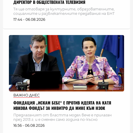
ДИРЕКТОР В ОБЩЕСТВЕНАТА ТЕЛЕВИЗИЯ
Тя ще отговаря за културните, образователните,
социалните и развлекателните предавания на БНТ
17:44 - 06.08.2026
ВАЖНО ДНЕС
ФОНДАЦИЯ „ИСКАМ БЕБЕ“ Е ПРОТИВ ИДЕЯТА НА КАТЯ
ИВКОВА ФОНДЪТ ЗА ИНВИТРО ДА МИНЕ КЪМ НЗОК
Предлаганият от властта модел вече е прилаган
през 2013 г. и е сменен само година по-късно
16:56 - 06.08.2026