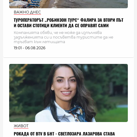
ВАЖНО ДНЕС
ТУРОПЕРАТОРЪТ „РОБИНЗОН ТУРС“ ФАЛИРА ЗА ВТОРИ ПЪТ
И ОСТАВИ СТОТИЦИ КЛИЕНТИ ДА СЕ ОПРАВЯТ САМИ
Компанията обяви, че не може да изпълнява
задълженията си и посъветва туристите да не
тръгват към летищата
19:01 - 06.08.2026
ЖИВОТ
РОКАДА ОТ BTV В БНТ - СВЕТЛОЗАРА ЛАЗАРОВА СТАВА