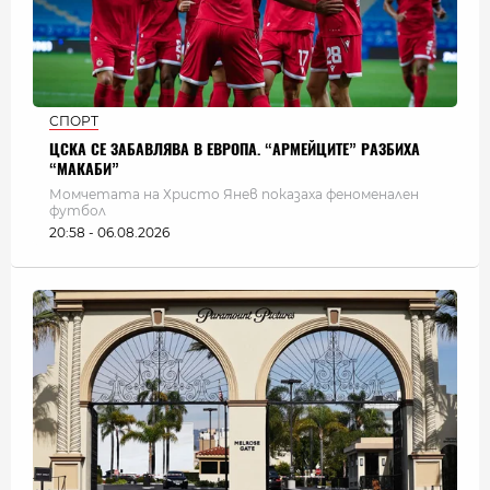
СПОРТ
ЦСКА СЕ ЗАБАВЛЯВА В ЕВРОПА. “АРМЕЙЦИТЕ” РАЗБИХА
“МАКАБИ”
Момчетата на Христо Янев показаха феноменален
футбол
20:58 - 06.08.2026