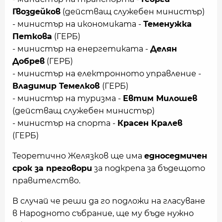
Гвоздейков
(действащ служебен министър)
- министър на икономиката -
Теменужка
Петкова
(ГЕРБ)
- министър на енергетиката -
Делян
Добрев
(ГЕРБ)
- министър на електронното управление -
Владимир Темелков
(ГЕРБ)
- министър на туризма -
Евтим Милошев
(действащ служебен министър)
- министър на спорта -
Красен Кралев
(ГЕРБ)
Теоретично Желязков ще има
едноседмичен
срок за преговори
за подкрепа за бъдещото
правителство.
В случай че реши да го подложи на гласуване
в Народното събрание, ще му бъдe нужно