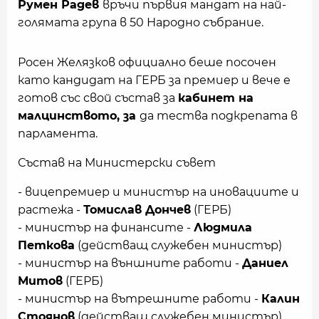
Румен Радев
връчи първия мандат на най-
голямата група в 50 Народно събрание.
Росен Желязков официално беше посочен
като кандидат на ГЕРБ за премиер и вече е
готов със свой състав за
кабинет на
малцинството, за
да тества подкрепата в
парламента.
Състав на Министерски съвет
- вицепремиер и министър на иновациите и
растежа -
Томислав Дончев
(ГЕРБ)
- министър на финансите -
Людмила
Петкова
(действащ служебен министър)
- министър на външните работи -
Даниел
Митов
(ГЕРБ)
- министър на вътрешните работи -
Калин
Стоянов
(действащ служебен министър)