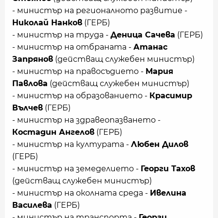
- министър на регионалното развитие -
Николай Нанков
(ГЕРБ)
- министър на труда -
Деница Сачева
(ГЕРБ)
- министър на отбраната -
Атанас
Запрянов
(действащ служебен министър)
- министър на правосъдието -
Мария
Павлова
(действащ служебен министър)
- министър на образованието -
Красимир
Вълчев
(ГЕРБ)
- министър на здравеопазването -
Костадин Ангелов
(ГЕРБ)
- министър на културата -
Любен Дилов
(ГЕРБ)
- министър на земеделието -
Георги Тахов
(действащ служебен министър)
- министър на околната среда -
Ивелина
Василева
(ГЕРБ)
- министър на транспорта -
Георги