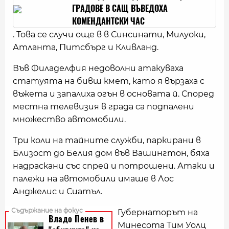
ГРАДОВЕ В САЩ ВЪВЕДОХА
КОМЕНДАНТСКИ ЧАС
. Това се случи още в в Синсинати, Милуоки,
Атланта, Питсбърг и Кливланд.
Във Филаделфия недоволни атакуваха
статуята на бивш кмет, като я вързаха с
въжета и запалиха огън в основата й. Според
местна телевизия в града са подпалени
множество автомобили.
Три коли на тайните служби, паркирани в
Близост до Белия дом във Вашингтон, бяха
надраскани със спрей и потрошени. Атаки и
палежи на автомобили имаше в Лос
Анджелис и Сиатъл.
Губернаторът на
Минесота Тим Уолц