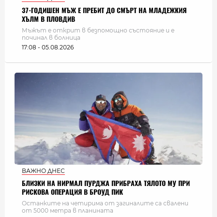
37-ГОДИШЕН МЪЖ Е ПРЕБИТ ДО СМЪРТ НА МЛАДЕЖКИЯ
ХЪЛМ В ПЛОВДИВ
Мъжът е открит в безпомощно състояние и е
починал в болница
17:08 - 05.08.2026
ВАЖНО ДНЕС
БЛИЗКИ НА НИРМАЛ ПУРДЖА ПРИБРАХА ТЯЛОТО МУ ПРИ
РИСКОВА ОПЕРАЦИЯ В БРОУД ПИК
Останките на четирима от загиналите са свалени
от 5000 метра в планината