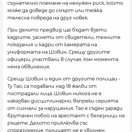
съзнателно поемане на ненужен риск, който
може да доведе до смърт или тежка
телесна повреда на друг човек.
При делото предвид ще бъдат взети
кадрите, заснети от свидетели, техните
показания и кадри от камерата на
униформата на Шовин. Срещу другите
офицери, участвали в случая, към момента
няма обвинения.
Срещу Шовин и един от другите полицаи -
Ту Тао, са подавани над 18 жалби от
пострадали лица. Шовин никога не е
наказван дисциплинарно, въпреки серията
от сигнали за нарушения. Тао е съден заради
брутален побой на арестант с белезници на
ръцете. Делото приключва със
споразумение, полицаят не е уволнен.