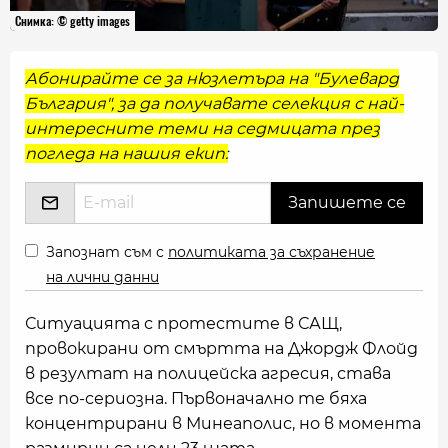
Снимка: © getty images
Абонирайте се за нюзлетъра на "Булевард
България", за да получавате селекция с най-
интересните теми на седмицата през
погледа на нашия екип:
Запознат съм с
политиката за съхранение
на лични данни
Ситуацията с протестите в САЩ,
провокирани от смъртта на Джордж Флойд
в резултат на полицейска агресия, става
все по-сериозна. Първоначално те бяха
концентрирани в Минеаполис, но в момента