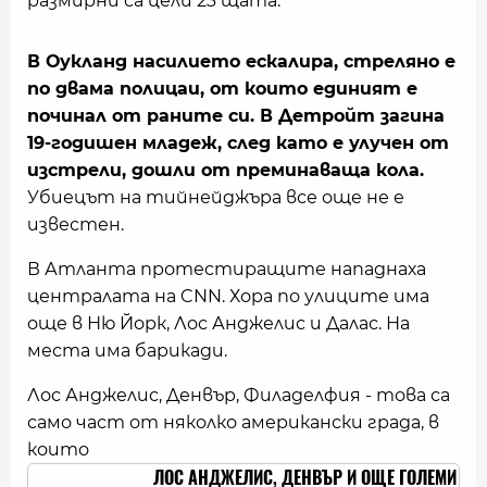
размирни са цели 23 щата.
В Оукланд насилието ескалира, стреляно е
по двама полицаи, от които единият е
починал от раните си. В Детройт загина
19-годишен младеж, след като е улучен от
изстрели, дошли от преминаваща кола.
Убиецът на тийнейджъра все още не е
известен.
В Атланта протестиращите нападнаха
централата на CNN. Хора по улиците има
още в Ню Йорк, Лос Анджелис и Далас. На
места има барикади.
Лос Анджелис, Денвър, Филаделфия - това са
само част от няколко американски града, в
които
ЛОС АНДЖЕЛИС, ДЕНВЪР И ОЩЕ ГОЛЕМИ