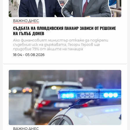
ВАЖНО ДНЕС
СЪДБАТА НА ПЛОВДИВСКИЯ ПАНАИР ЗАВИСИ ОТ РЕШЕНИЕ
НА ГЪЛЪБ ДОНЕВ
Ако финансовият министър откаже да подкрепи
съдебния иск на държавата, Геогри Гергов ще
придобие 79% от акците на панаира
18:04 - 05.08.2026
ВАЖНО ДНЕС