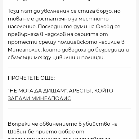
Този път до уволнения се стига бързо, но
това не е достатъчно за местното
население. Последните думи на Флойд се
превърнаха в надслов на серията от
протести срещу полицейското насилие в
Минеаполис, които доведоха до безредици и
сблъсъци между цивилни и полицаи.
ПРОЧЕТЕТЕ ОЩЕ:
"НЕ МОГА ДА ДИШАМ": АРЕСТЪТ, КОЙТО
ЗАПАЛИ МИНЕАПОЛИС
Въпреки че обвинението в убийство на
Шовин бе прието добре от