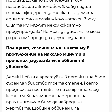
полицаи. Докато го отвеждат към
полицейския автомобил, Флойд пада, а
трима офицери го затискат на земята -
един от тях е сложил коляното си върху
шията му. Мъжът неколкократно
предупреждава "Не мога да дишам, не мога
да дишам", преди да изгуби съзнание.
Полицаят, коленичил на шията му в
продължение на няколко минути и
причинил задушаване, е обвинен в
убийство.
Дерек Шовин е арестуван в петък и ще бъде
съден за убийство трета степен, което
предполага настъпване на смъртта, след
като първоначалното намерение на
причинителя е било да навреди на
жертвата. Шовин е обвинен и за