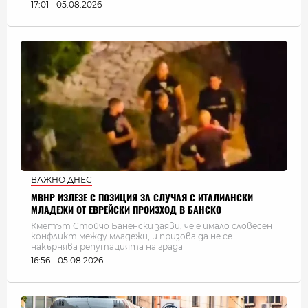
17:01 - 05.08.2026
ВАЖНО ДНЕС
МВНР ИЗЛЕЗЕ С ПОЗИЦИЯ ЗА СЛУЧАЯ С ИТАЛИАНСКИ
МЛАДЕЖИ ОТ ЕВРЕЙСКИ ПРОИЗХОД В БАНСКО
Кметът Стойчо Баненски заяви, че е имало словесен
конфликт между младежи, и призова да не се
накърнява репутацията на града
16:56 - 05.08.2026