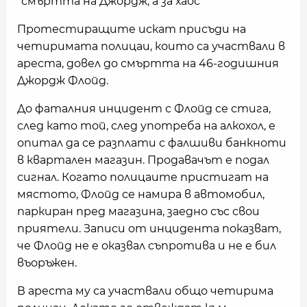
"смъртта на Джордж, а за хаос"
Протестиращите искат присъди на
четиримата полицаи, които са участвали в
ареста, довел до смъртта на 46-годишния
Джордж Флойд.
До фаталния инцидент с Флойд се стига,
след като той, след употреба на алкохол, е
опитал да се разплати с фалшиви банкноти
в квартален магазин. Продавачът е подал
сигнал. Когато полицаите пристигат на
мястото, Флойд се намира в автомобил,
паркиран пред магазина, заедно със свои
приятели. Записи от инцидента показват,
че Флойд не е оказвал съпротива и не е бил
въоръжен.
В ареста му са участвали общо четирима