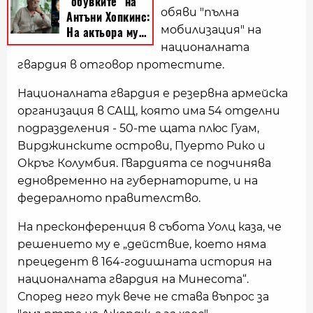
обяви "пълна
мобилизация" на
националната
гвардия в отговор протестите.
Националната гвардия е резервна армейска
организация в САЩ, която има 54 отделни
подразделения - 50-те щата плюс Гуам,
Вирджинските острови, Пуерто Рико и
Окръг Колумбия. Гвардията се подчинява
едновременно на губернаторите, и на
федералното правителство.
На пресконференция в събота Уолц каза, че
решението му е „действие, което няма
прецедент в 164-годишната история на
националната гвардия на Минесота“.
Според него тук вече не става въпрос за