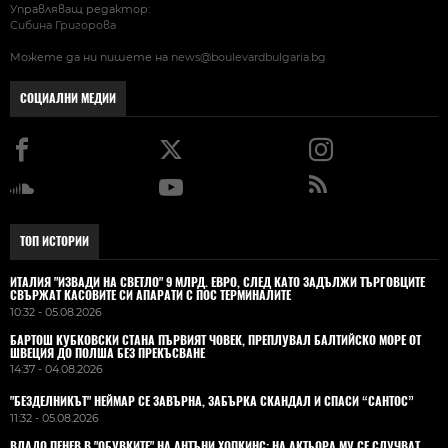
Управляващ редактор:
Сибина Григорова
Можете да ни пишете на
news@boulevardbulgaria.bg
СОЦИАЛНИ МЕДИИ
ТОП ИСТОРИИ
ИТАЛИЯ "ИЗВАДИ НА СВЕТЛО" 9 МЛРД. ЕВРО, СЛЕД КАТО ЗАДЪЛЖИ ТЪРГОВЦИТЕ
СВЪРЖАТ КАСОВИТЕ СИ АПАРАТИ С ПОС ТЕРМИНАЛИТЕ
10:32 - 05.08.2026
БАРТОШ КУБКОВСКИ СТАНА ПЪРВИЯТ ЧОВЕК, ПРЕПЛУВАЛ БАЛТИЙСКО МОРЕ ОТ
ШВЕЦИЯ ДО ПОЛША БЕЗ ПРЕКЪСВАНЕ
14:37 - 04.08.2026
"БЕЗДЕЛНИКЪТ" НЕЙМАР СЕ ЗАВЪРНА, ЗАБЪРКА СКАНДАЛ И СПАСИ “САНТОС”
11:32 - 05.08.2026
ВЛАДO ПЕНЕВ В "ОБУВКИТЕ" НА АНТЪНИ ХОПКИНС: НА АКТЬОРА МУ СЕ СЛУЧВАТ