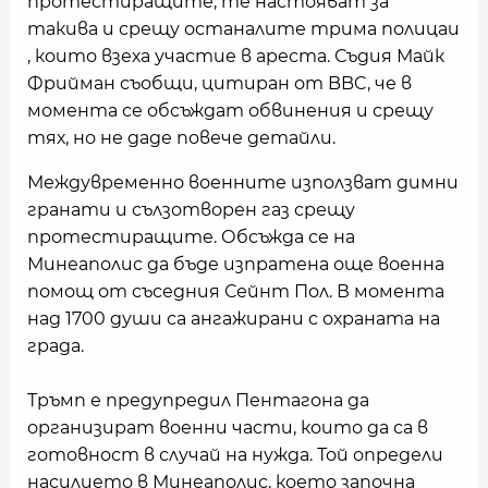
протестиращите, те настояват за
такива и срещу останалите трима полицаи
, които взеха участие в ареста. Съдия Майк
Фрийман съобщи, цитиран от BBC, че в
момента се обсъждат обвинения и срещу
тях, но не даде повече детайли.
Междувременно военните използват димни
гранати и сълзотворен газ срещу
протестиращите. Обсъжда се на
Минеаполис да бъде изпратена още военна
помощ от съседния Сейнт Пол. В момента
над 1700 души са ангажирани с охраната на
града.
Тръмп е предупредил Пентагона да
организират военни части, които да са в
готовност в случай на нужда. Той определи
насилието в Минеаполис, което започна