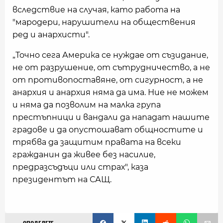
вследствие на случая, като работа на
"мародери, нарушители на обществения
ред и анархисти".
„Точно сега Америка се нуждае от съзидание,
не от разрушение, от сътрудничество, а не
от противопоставяне, от сигурност, а не
анархия и анархия няма да има. Ние не можем
и няма да позволим на малка група
престъпници и вандали да нападат нашите
градове и да опустошават общностите и
трябва да защитим правата на всеки
гражданин да живее без насилие,
предразсъдъци или страх", каза
президентът на САЩ.