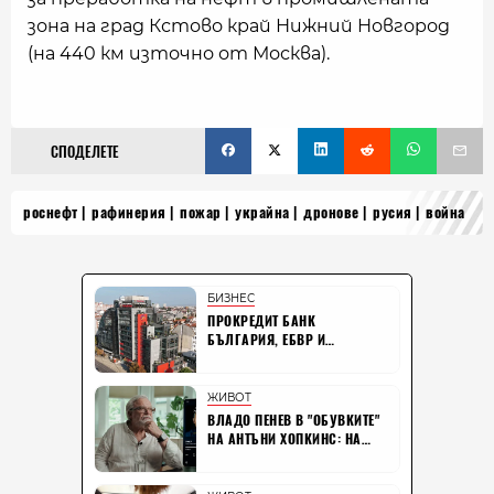
зона на град Кстово край Нижний Новгород
(на 440 км източно от Москва).
СПОДЕЛЕТЕ
роснефт
рафинерия
пожар
украйна
дронове
русия
война