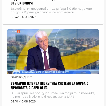
ОТ 7 ОКТОМВРИ
Върховният представител за Газа в Съвета за мир
призова Израел да преосмисли отказа си
08:42 - 10.08.2026
ВАЖНО ДНЕС
БЪЛГАРИЯ ТЕПЪРВА ЩЕ КУПУВА СИСТЕМИ ЗА БОРБА С
ДРОНОВЕТЕ, С ПАРИ ОТ ЕС
В България има производители на този тип техника,
но те не са включени в програмата SAFE
08:10 - 10.08.2026