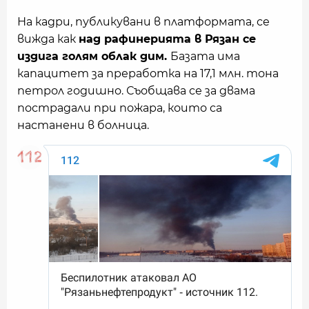
На кадри, публикувани в платформата, се
вижда как
над рафинерията в Рязан се
издига голям облак дим.
Базата има
капацитет за преработка на 17,1 млн. тона
петрол годишно. Съобщава се за двама
пострадали при пожара, които са
настанени в болница.