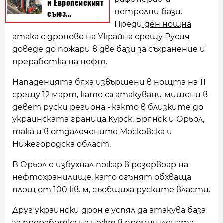
петролни бази.
Преди
ден нощна
атака с дронове на Украйна срещу Русия
доведе до пожари в две бази за съхранение и
преработка на нефт.
Нападенията бяха извършени в нощта на 11
срещу 12 март, като са атакувани мишени в
девет руски региона - както в близките до
украинската граница Курск, Брянск и Орьол,
така и в отдалечените Московска и
Нижегородска област.
В Орьол е избухнал пожар в резервоар на
нефтохранилище, като огънят обхваща
площ от 100 кв. м, съобщиха руските власти.
Друг украински дрон е успял да атакува база
за преработка на нефт в промишлената