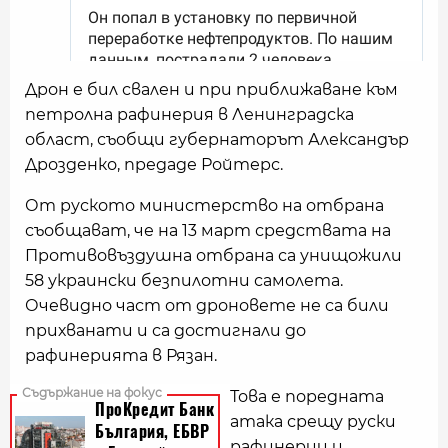
Дрон е бил свален и при приближаване към
петролна рафинерия в Ленинградска
област, съобщи губернаторът Александър
Дрозденко, предаде Ройтерс.
От руското министерство на отбрана
съобщават, че на 13 март средствата на
Противовъздушна отбрана са унищожили
58 украински безпилотни самолета.
Очевидно част от дроновете не са били
прихванати и са достигнали до
рафинерията в Рязан.
Това е поредната
атака срещу руски
рафинерии и