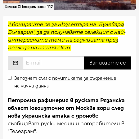
Снимка: © Телеграм/ канал 112
Абонирайте се за нюзлетъра на "Булевард
България", за да получавате селекция с най-
интересните теми на седмицата през
погледа на нашия екип:
Запознат съм с
политиката за съхранение
на лични данни
Петролна рафинерия в руската Рязанска
област югоизточно от Москва гори след
нова украинска атака с дронове
,
съобщават руски медии и потребители в
"Телеграм".