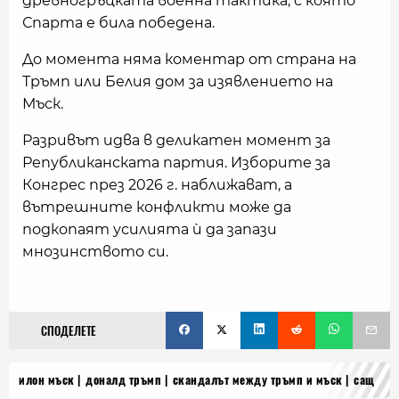
древногръцката военна тактика, с която
Спарта е била победена.
До момента няма коментар от страна на
Тръмп или Белия дом за изявлението на
Мъск.
Разривът идва в деликатен момент за
Републиканската партия. Изборите за
Конгрес през 2026 г. наближават, а
вътрешните конфликти може да
подкопаят усилията ѝ да запази
мнозинството си.
СПОДЕЛЕТЕ
илон мъск
доналд тръмп
скандалът между тръмп и мъск
сащ