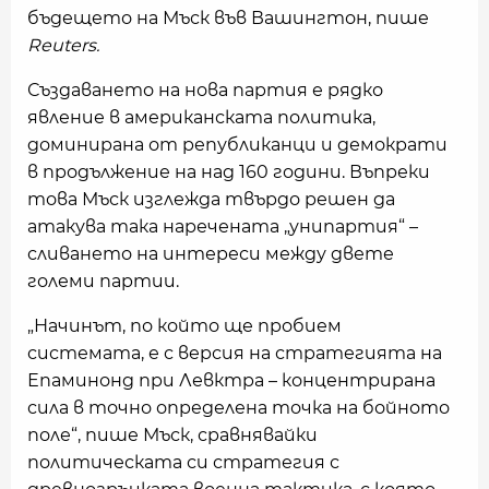
бъдещето на Мъск във Вашингтон, пише
Reuters.
Създаването на нова партия е рядко
явление в американската политика,
доминирана от републиканци и демократи
в продължение на над 160 години. Въпреки
това Мъск изглежда твърдо решен да
атакува така наречената „унипартия“ –
сливането на интереси между двете
големи партии.
„Начинът, по който ще пробием
системата, е с версия на стратегията на
Епаминонд при Левктра – концентрирана
сила в точно определена точка на бойното
поле“, пише Мъск, сравнявайки
политическата си стратегия с