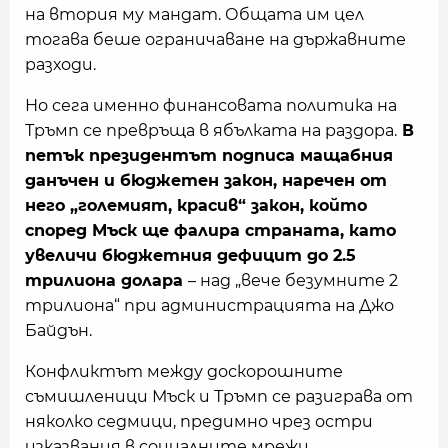
на втория му мандат. Общата им цел
тогава беше ограничаване на държавните
разходи.
Но сега именно финансовата политика на
Тръмп се превръща в ябълката на раздора.
В
петък президентът подписа мащабния
данъчен и бюджетен закон, наречен от
него „големият, красив“ закон, който
според Мъск ще фалира страната, като
увеличи бюджетния дефицит до 2.5
трилиона долара
– над „вече безумните 2
трилиона“ при администрацията на Джо
Байдън.
Конфликтът между доскорошните
съмишленици Мъск и Тръмп се разиграва от
няколко седмици, предимно чрез остри
изказвания в социалните мрежи.