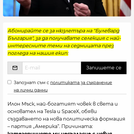
Абонирайте се за нюзлетъра на "Булевард
България", за да получавате селекция с най-
интересните теми на седмицата през
погледа на нашия екип:
Запознат съм с
политиката за съхранение
на лични данни
Илон Мъск, най-богатият човек в света и
основател на Tesla и SpaceX, обяви
създаването на нова политическа формация
– партия „Америка“. Причината:
категоричното му несъгласие с новия