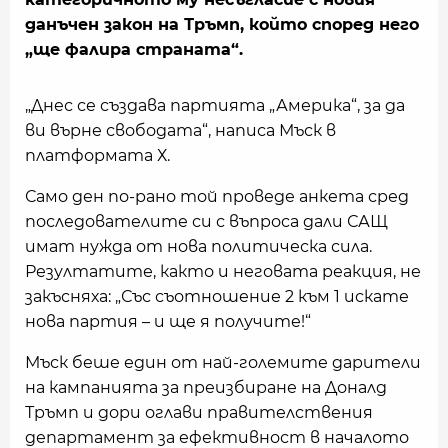
данъчен закон на Тръмп, който според него
„ще фалира страната“.
„Днес се създава партията „Америка“, за да
ви върне свободата“, написа Мъск в
платформата Х.
Само ден по-рано той проведе анкета сред
последователите си с въпроса дали САЩ
имат нужда от нова политическа сила.
Резултатите, както и неговата реакция, не
закъсняха: „Със съотношение 2 към 1 искате
нова партия – и ще я получите!“
Мъск беше един от най-големите дарители
на кампанията за преизбиране на Доналд
Тръмп и дори оглави правителствения
департамент за ефективност в началото