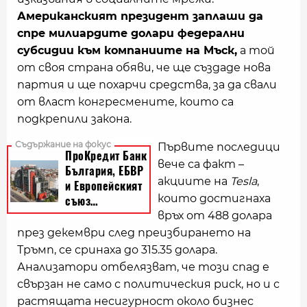
Американският президент заплаши да
спре милиардите долари федерални
субсидии към компаниите на Мъск,
а той
от своя страна обяви, че ще създаде нова
партия и ще похарчи средства, за да свали
от власт конгресмените, които са
подкрепили закона.
Първите последици
вече са факт –
акциите на
Tesla
,
които достигнаха
връх от 488 долара
през декември след преизбирането на
Тръмп, се сринаха до 315.35 долара.
Анализатори отбелязват, че този спад е
свързан не само с политическия риск, но и с
растящата несигурност около бизнес