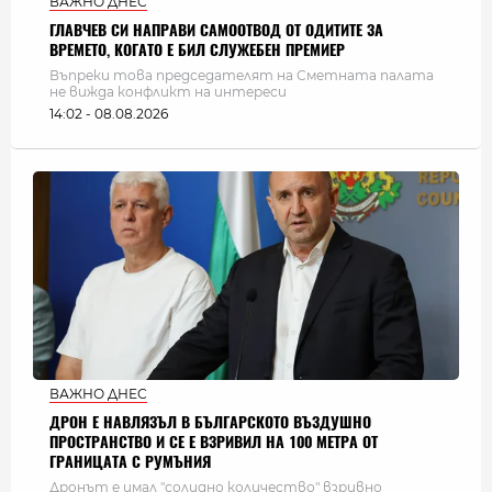
ВАЖНО ДНЕС
ГЛАВЧЕВ СИ НАПРАВИ САМООТВОД ОТ ОДИТИТЕ ЗА
ВРЕМЕТО, КОГАТО Е БИЛ СЛУЖЕБЕН ПРЕМИЕР
Въпреки това председателят на Сметната палата
не вижда конфликт на интереси
14:02 - 08.08.2026
ВАЖНО ДНЕС
ДРОН Е НАВЛЯЗЪЛ В БЪЛГАРСКОТО ВЪЗДУШНО
ПРОСТРАНСТВО И СЕ Е ВЗРИВИЛ НА 100 МЕТРА ОТ
ГРАНИЦАТА С РУМЪНИЯ
Дронът е имал "солидно количество" взривно