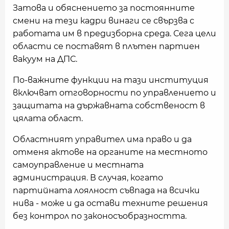
Затова и обяснението за постоянните
смени на тези кадри винаги се свързва с
работата им в предизборна среда. Сега цели
области се поставят в плътен партиен
вакуум на ДПС.
По-важните функции на тази институция
включват отговорности по управлението и
защитата на държавната собственост в
цялата област.
Областният управител има право и да
отменя актове на органите на местното
самоуправление и местната
администрация. В случая, когато
партийната лоялност съвпада на всички
нива - може и да остави техните решения
без контрол по законосъобразността.