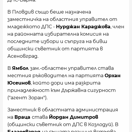
В Пловдив също беше назначена
заместничка на областния управител от
младежкото ДПС -
Нурджан Караджова
, член
на районната избирателна комисия на
последните избори и съпруга на бивш
общински съветник от партията в
Асеновград.
В
Ямбол
зам.-областен управител става
местния ръководител на партията
Орхан
Юсеинов
, който дори има разкрита
принадлежност към Държавна сигурност
("агент Зоран").
Заместник в областната администрация
на
Враца
става
Йордан Димитров
(общински съветник от ДПС в Козлодуй). В
Благоевград
на същата позиция встъпва