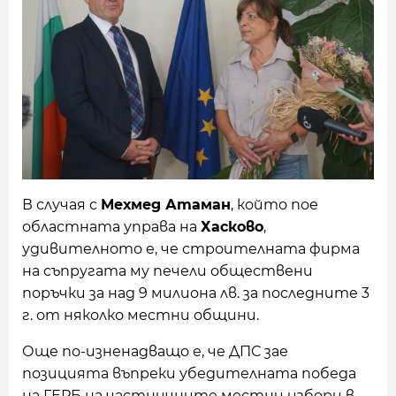
В случая с
Мехмед Атаман
, който пое
областната управа на
Хасково
,
удивителното е, че строителната фирма
на съпругата му печели обществени
поръчки за над 9 милиона лв. за последните 3
г. от няколко местни общини.
Още по-изненадващо е, че ДПС зае
позицията въпреки убедителната победа
на ГЕРБ на частничните местни избори в