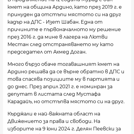
кмет на община Ардино, като през 2019 г. е
принуден да отстъпи мястото си на друг
кадър на ДПС - Изет Шабан. Една от
причините е първоначалното му решение
през 2016 г. да мине в лагера на Лютви
Местан след отстраняването му като
председател от Ахмед Доган.
Много бързо обаче тогавашният кмет на
Ардино решава да се върне обратно в ДПС и
това спасява позициите му в партията и
до днес. През април 2021 г. е номинран за
депутат в листата след Мустафа
Карадайъ, но отстъпва мястото си на друг.
Кърджали е най-важната област на
Движението за права и свободи. На
изборите на 9 юни 2024 г. Делян Пеевски за