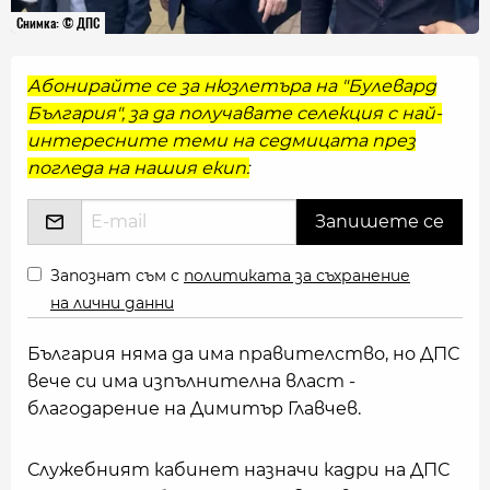
Снимка: © ДПС
Абонирайте се за нюзлетъра на "Булевард
България", за да получавате селекция с най-
интересните теми на седмицата през
погледа на нашия екип:
Запознат съм с
политиката за съхранение
на лични данни
България няма да има правителство, но ДПС
вече си има изпълнителна власт -
благодарение на Димитър Главчев.
Служебният кабинет назначи кадри на ДПС