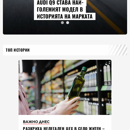
А НАЙ-
СЕРИАЛИТЕ, КОИ
ДЕЛ В
ГЛЕДАМЕ ПРЕЗ А
 МАРКАТА
2026 Г.
ТОП ИСТОРИИ
ВАЖНО ДНЕС
РАЗКРИХА НЕЛЕГАЛЕН ЦЕХ В СЕЛО ЖИТЕН –