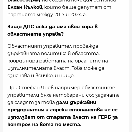
Елхан Кълков
, който беше депутат от
партията между 2017 и 2024 г.
Защо ДПС иска да има свои хора в
областната управа?
Областният управител провежда
държавната политика в областта,
координира работата на органите на
изпълнителната власт. Това може да
означава и всичко, и нищо.
При Стефан Янев например областните
управители бяха натоварени със задачата
да следят за това д
али държавни
предприятия и горски стопанства не се
използват от старата власт на ГЕРБ за
контрол на вота по места.