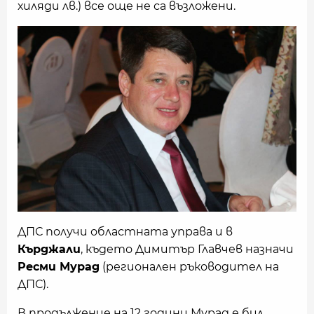
хиляди лв.) все още не са възложени.
ДПС получи областната управа и в
Кърджали
, където Димитър Главчев назначи
Ресми Мурад
(регионален ръководител на
ДПС).
В продължение на 12 години Мурад е бил