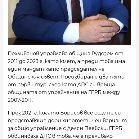
Пехливанов управлява община Рудозем от
2011 до 2023 г. като кмет, а преди това има
един мандат като председател на
Общинския съвет. Преизбиран е два пъти
от първи тур, след като ДПС си връща
общината от управление на ГЕРБ между
2007-2011.
През 2021 г. когато Борисов все още не си
представяше дори хипотетичен вариант
за общо управление с Делян Пеевски, ГЕРБ
обвиняваха ДПС в това, че е преливало