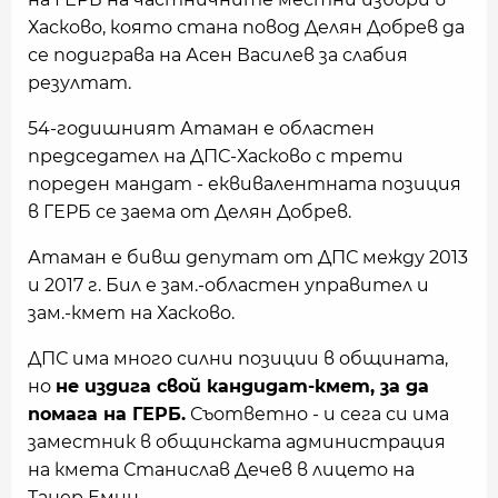
Хасково, която стана повод Делян Добрев да
се подиграва на Асен Василев за слабия
резултат.
54-годишният Атаман е областен
председател на ДПС-Хасково с трети
пореден мандат - еквивалентната позиция
в ГЕРБ се заема от Делян Добрев.
Атаман е бивш депутат от ДПС между 2013
и 2017 г. Бил е зам.-областен управител и
зам.-кмет на Хасково.
ДПС има много силни позиции в общината,
но
не издига свой кандидат-кмет, за да
помага на ГЕРБ.
Съответно - и сега си има
заместник в общинската администрация
на кмета Станислав Дечев в лицето на
Танер Емин.