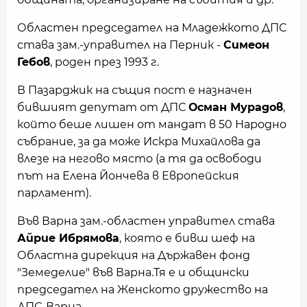
Областен председател на Младежкото ДПС
става зам.-управител на Перник -
Симеон
Гебов
, роден през 1993 г.
В Пазарджик на същия пост е назначен
бившият депутат от ДПС
Осман Мурадов
,
който беше лишен от мандат в 50 Народно
събрание, за да може Искра Михайлова да
влезе на негово място (а тя да освободи
път на Елена Йончева в Европейския
парламент).
Във Варна зам.-областен управител става
Айрие Ибрямова
, която е бивш шеф на
Областна дирекция на Държавен фонд
"Земеделие" във Варна.Тя е и общински
председател на Женското дружество на
ДПС-Варна.