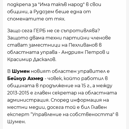
подкрепа за "Има такъв народ" в свои
общини, а Рудозем беше една от
споменатите от тях.
Защо сега ГЕРБ не се съпротивлява?
Защото двама техни партийни членове
стават заместници на Пехливанов в
областната управа - Андриян Петров и
Красимир Даскалов.
В
Шумен
новият областен управител е
Бейнур Ахмед
- човек, който работил в
общината в продължение на 15 г., а между
2013-2015 е главен секретар на областната
администрация. Според информация на
местни медии, досега той е бил Главен
експерт “Управление на собствеността" в
Шумен.