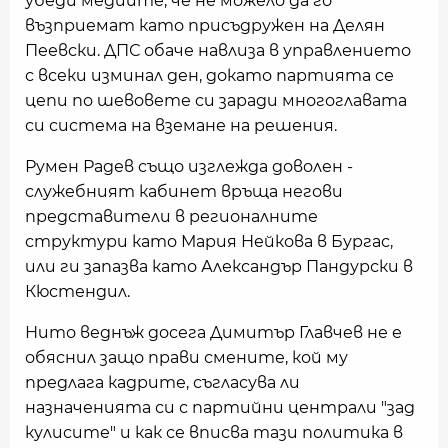
убеди медиите, че не можело да го
възприемат като присъдружен на Делян
Пеевски. ДПС обаче навлиза в управлението
с всеки изминал ден, докато партията се
цепи по шевовете си заради многоглавата
си система на вземане на решения.
Румен Радев също изглежда доволен -
служебният кабинет връща негови
представители в регионалните
структури като Мария Нейкова в Бургас,
или ги запазва като Александър Пандурски в
Кюстендил.
Нито веднъж досега Димитър Главчев не е
обяснил защо прави смените, кой му
предлага кадрите, съгласува ли
назначенията си с партийни централи "зад
кулисите" и как се вписва тази политика в