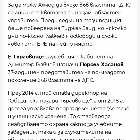
За да може Ахмед да влезе във властта - ДПС
се лиши от квотата си на зам.-областен
управител. Преди седмица тази позиция
беше повеерена на Тиджел Заид, но няколко
дни по-късно Главчев я освободи и сложи
човек от ГЕРБ на нейно място.
В
Търговище
служебният кабинет на
Димитър Главчев назначи
Гюрсел Хасанов
-
37-годишен представител на по-младото
поколение във властта на ДПС.
През 2014 г. той става директор на
"Общински пазари Търговище", а от 2018 г.
досега управлява подразделението "Детско
и ученическо хранене". То отговаря за
снабдяването с храна както за учебните
заведения, така и за служителите на
общината, организиране на събития и др.