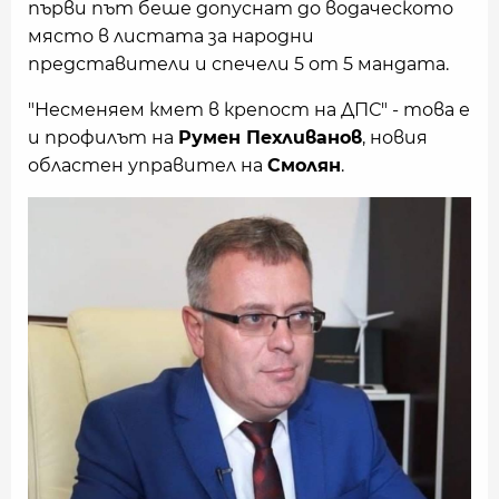
първи път беше допуснат до водаческото
място в листата за народни
представители и спечели 5 от 5 мандата.
"Несменяем кмет в крепост на ДПС" - това е
и профилът на
Румен Пехливанов
, новия
областен управител на
Смолян
.