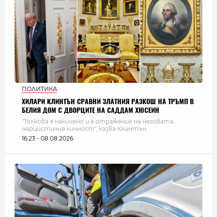
ПОЛИТИКА
ХИЛАРИ КЛИНТЪН СРАВНИ ЗЛАТНИЯ РАЗКОШ НА ТРЪМП В
БЕЛИЯ ДОМ С ДВОРЦИТЕ НА САДДАМ ХЮСЕИН
"Толкова е накичено и е отражение на неговата
нарцистична личност", казва Клинтън
16:23 - 08.08.2026