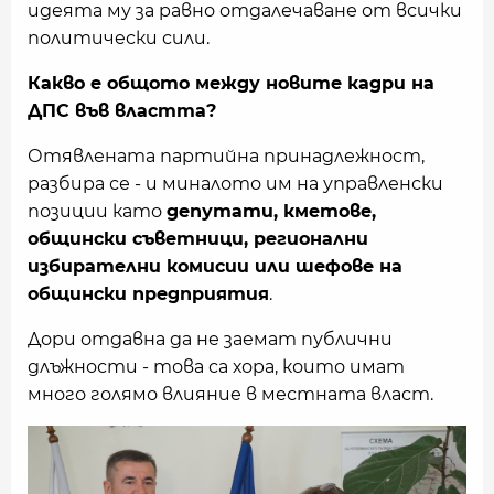
идеята му за равно отдалечаване от всички
политически сили.
Какво е общото между новите кадри на
ДПС във властта?
Отявлената партийна принадлежност,
разбира се - и миналото им на управленски
позиции като
депутати, кметове,
общински съветници, регионални
избирателни комисии или шефове на
общински предприятия
.
Дори отдавна да не заемат публични
длъжности - това са хора, които имат
много голямо влияние в местната власт.