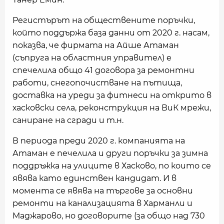
Регистърът на обществените поръчки,
който поддържа база данни от 2020 г. насам,
показва, че фирмата на Айше Атаман
(съпруга на областния управител) е
спечелила общо 41 договора за ремонтни
работи, снегопочистване на пътища,
доставка на уреди за фитнеси на открито в
хасковски села, реконструкция на ВиК мрежи,
саниране на сгради и т.н.
В периода преди 2020 г. компанията на
Атаман е печелила и други поръчки за зимна
поддръжка на улиците в Хасково, по които се
явява като единствен кандидат. И в
момента се явява на търгове за основни
ремонти на канализацията в Харманли и
Маджарово, но договорите (за общо над 730