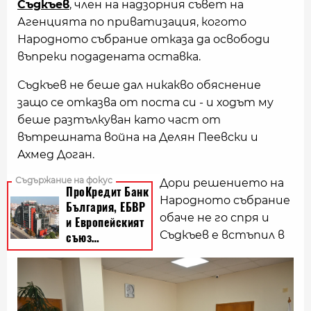
Съдкъев
, член на надзорния съвет на
Агенцията по приватизация, когото
Народното събрание отказа да освободи
въпреки подадената оставка.
Съдкъев не беше дал никакво обяснение
защо се отказва от поста си - и ходът му
беше разтълкуван като част от
вътрешната война на Делян Пеевски и
Ахмед Доган.
Дори решението на
Народното събрание
обаче не го спря и
Съдкъев е встъпил в