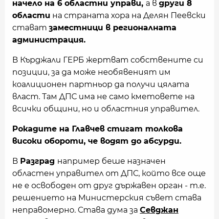
начело на 6 областни управи,
а в
други 8
области
на страната хора на Делян Пеевски
стават
заместници в регионалната
администрация.
В Кърджали ГЕРБ жертват собствените си
позиции, за да може необявеният им
коалиционен партньор да получи цялата
власт. Там ДПС има не само кметовете на
всички общини, но и областния управител.
Рокадите на Главчев стигат толкова
високи обороти, че водят до абсурди.
В
Разград
например беше назначен
областен управител от ДПС, който все още
не е освободен от друг държавен орган - т.е.
решението на Министерския съвет става
неправомерно. Става дума за
Севджан