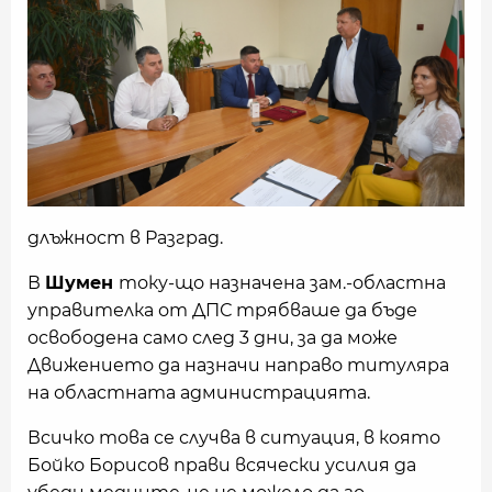
длъжност в Разград.
В
Шумен
току-що назначена зам.-областна
управителка от ДПС трябваше да бъде
освободена само след 3 дни, за да може
Движението да назначи направо титуляра
на областната администрацията.
Всичко това се случва в ситуация, в която
Бойко Борисов прави всячески усилия да