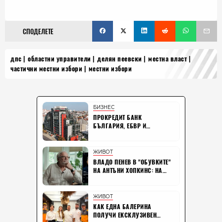
СПОДЕЛЕТЕ
дпс
областни управители
делян пеевски
местна власт
частични местни избори
местни избори