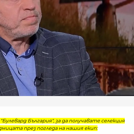
"Булевард България", за да получавате селекция
мицата през погледа на нашия екип: