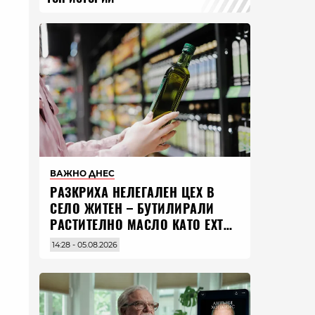
ВАЖНО ДНЕС
РАЗКРИХА НЕЛЕГАЛЕН ЦЕХ В
СЕЛО ЖИТЕН – БУТИЛИРАЛИ
РАСТИТЕЛНО МАСЛО КАТО EXTRA
VIRGIN ЗЕХТИН
14:28 - 05.08.2026