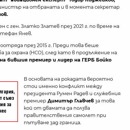
инистър на отбраната и в момента секретар
ов.
 с ген. Златко Златев през 2021 г. по време на
тефан Янев.
иоотряда през 2015 г. Преди това беше
 за охрана (НСО), след като в продължение на
 на бившия премиер и лидер на ГЕРБ Бойко
В основата на рокадата вероятно
стои именно конфликт между
президента Румен Радев и служебния
премиер
Димитър Главчев
за това
кой от двамата да ползва
правителствения самолет при
пътуване зад граница.