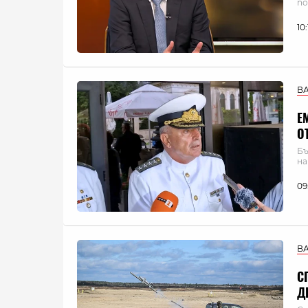
по
10
В
Е
О
Бъ
н
09
В
С
Д