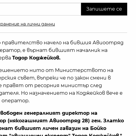
ранение на лични данни
то правителство начело на бившия Авиоотряд
оператор, е върнат бившият началник на
зерва
Тодор Коджейков.
 решението нито от Министерството на
кия съвет, въпреки че по закон смени в
 правят от ресорния министър след
дателя. Но назначението на Коджейков вече е
 оператор.
освободен генералният директор на
р (някогашният Авиоотряд 28) ген. Златко
ърнат бившият личен гавазин на Бойко
ат "авиационен експерт" Тодор Коджейков,"