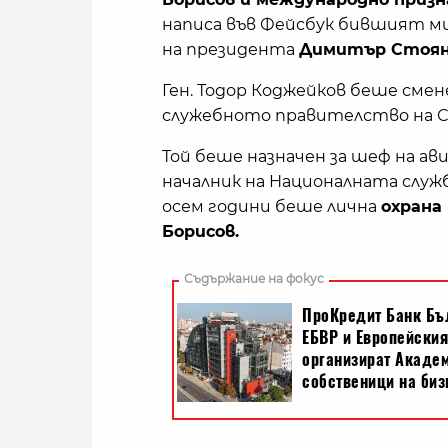
написа във Фейсбук бившият м
на президента
Димитър Стоян
Ген. Тодор Коджейков беше сменен
служебното правителство на С
Той беше назначен за шеф на ав
началник на Националната служба
осем години беше лична
охрана
Борисов.