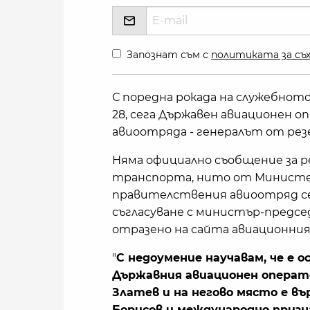
Запознат съм с
политиката за съх
С поредна рокада на служебно
28, сега Държавен авиационен 
авиоотряда - генералът от ре
Няма официално съобщение за
транспорта, нито от Министерс
правителствения авиоотряд се
съгласуване с министър-предсе
отразено на сайта авиационния
"
С недоумение научавам, че е 
Държавния авиационен операто
Златев и на негово място е в
Борисов и международно призн