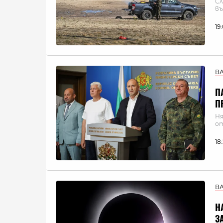
Сл
въ
19
В
П
П
Ня
о
18
В
Н
З