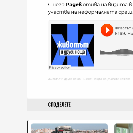
С него
Радев
отива на визита в 
участва на неформалната среща
Животът и други неща
·
E169: Нощта на дългите ножове
СПОДЕЛЕТЕ