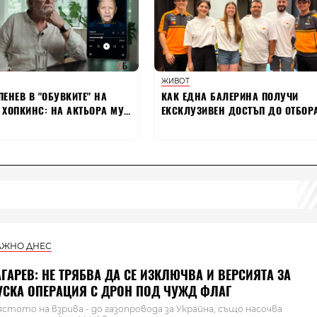
АЖНО ДНЕС
АГАРЕВ: НЕ ТРЯБВА ДА СЕ ИЗКЛЮЧВА И ВЕРСИЯТА ЗА
УСКА ОПЕРАЦИЯ С ДРОН ПОД ЧУЖД ФЛАГ
стото на взрива - до газопровода за Украйна, също насочва