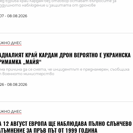
ед взрива край Кардам без отговор остават въпросите за
здушното наблюдение и защитата от дронове
:07 - 08.08.2026
АЖНО ДНЕС
АДНАЛИЯТ КРАЙ КАРДАМ ДРОН ВЕРОЯТНО Е УКРАИНСКА
РИМАМКА „МАЙЯ“
ма причина да се смята, че инцидентът е преднамерен, съобщиха
т военното министерство
:26 - 08.08.2026
АЖНО ДНЕС
А 12 АВГУСТ ЕВРОПА ЩЕ НАБЛЮДАВА ПЪЛНО СЛЪНЧЕВО
АТЪМНЕНИЕ ЗА ПРЪВ ПЪТ ОТ 1999 ГОДИНА