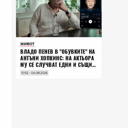
ЖИВОТ
ВЛАДO ПЕНЕВ В "ОБУВКИТЕ" НА
АНТЪНИ ХОПКИНС: НА АКТЬОРА
МУ СЕ СЛУЧВАТ ЕДНИ И СЪЩИ
НЕЩА ПО ЦЕЛИЯ СВЯТ
10:52 - 04.08.2026