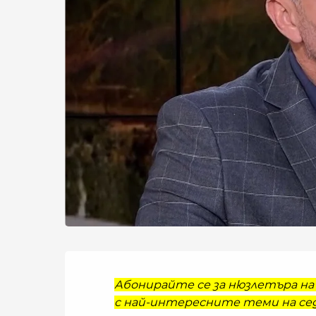
Абонирайте се за нюзлетъра на 
с най-интересните теми на сед