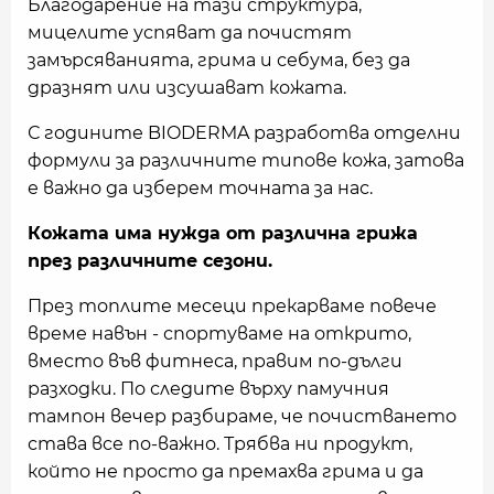
Благодарение на тази структура,
мицелите успяват да почистят
замърсяванията, грима и себума, без да
дразнят или изсушават кожата.
С годините BIODERMA разработва отделни
формули за различните типове кожа, затова
е важно да изберем точната за нас.
Кожата има нужда от различна грижа
през различните сезони.
През топлите месеци прекарваме повече
време навън - спортуваме на открито,
вместо във фитнеса, правим по-дълги
разходки. По следите върху памучния
тампон вечер разбираме, че почистването
става все по-важно. Трябва ни продукт,
който не просто да премахва грима и да