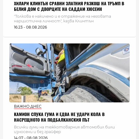
ХИЛАРИ КЛИНТЪН СРАВНИ ЗЛАТНИЯ РАЗКОШ НА ТРЪМП В
БЕЛИЯ ДОМ С ДВОРЦИТЕ НА САДДАМ ХЮСЕИН
"Толкова е накичено и е отражение на неговата
нарцистична личност", казва Клинтън
16:23 - 08.08.2026
ВАЖНО ДНЕС
КАМИОН СПУКА ГУМА И ЕДВА НЕ УДАРИ КОЛА В
НАСРЕЩНОТО НА ПОДБАЛКАНСКИЯ ПЪТ
Всички гуми на тежкотоварния автомобил били
износени и без грайфер
14:07 - 08.08.2026