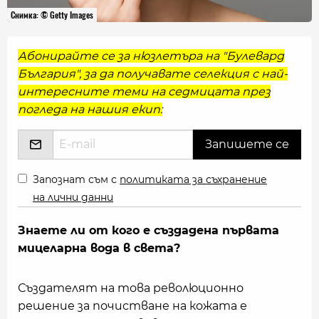
Снимка: © Getty Images
Абонирайте се за нюзлетъра на "Булевард
България", за да получавате селекция с най-
интересните теми на седмицата през
погледа на нашия екип:
Запознат съм с
политиката за съхранение
на лични данни
Знаете ли от кого е създадена първата
мицеларна вода в света?
Създателят на това революционно
решение за почистване на кожата е