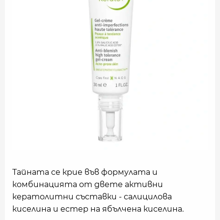
Тайната се крие във формулата и
комбинацията от двете активни
кератолитни съставки - салицилова
киселина и естер на ябълчена киселина.