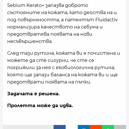
Sebium Kerato+ запазва доброто
състояните на кожата, като действа на и
под повърнхността, а патентът Fluidactiv
нормализира качеството на себума и
предотвратява появата на нови
несъвършенства.
След тази рутина, кожата ви е почистена и
можете да сте сигурни, че сте се
погрижили за нея с екобиологична рутина,
която ще запази баланса на кожата ви и ще
предотврати появата на пъпки.
Задачата е решена.
Пролетта може да идва.