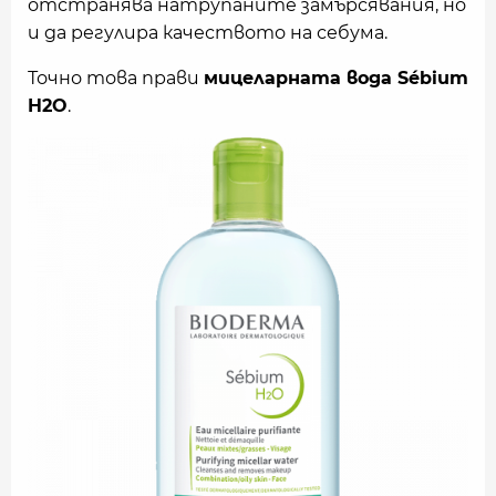
отстранява натрупаните замърсявания, но
и да регулира качеството на себума.
Точно това прави
мицеларната вода Sébium
H2O
.