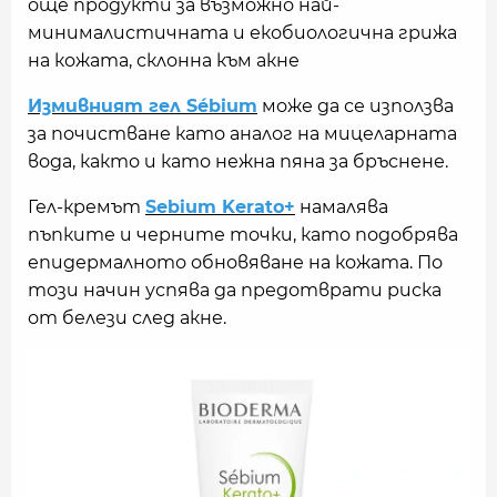
още продукти за възможно най-
минималистичната и екобиологична грижа
на кожата, склонна към акне
Измивният гел Sébium
може да се използва
за почистване като аналог на мицеларната
вода, както и като нежна пяна за бръснене.
Гел-кремът
Sebium Kerato+
намалява
пъпките и черните точки, като подобрява
епидермалното обновяване на кожата. По
този начин успява да предотврати риска
от белези след акне.