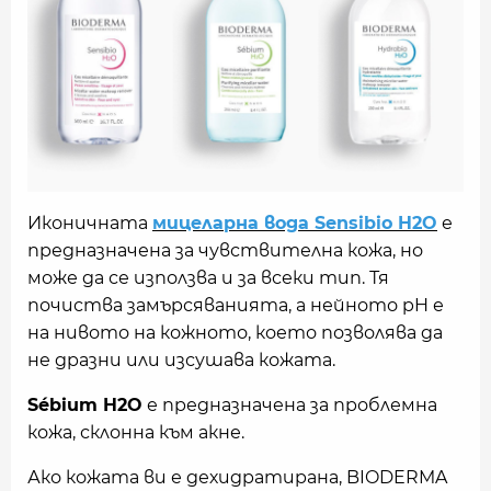
Иконичната
мицеларна вода Sensibio H2O
е
предназначена за чувствителна кожа, но
може да се използва и за всеки тип. Тя
почиства замърсяванията, а нейното pH е
на нивото на кожното, което позволява да
не дразни или изсушава кожата.
Sébium H2O
е предназначена за проблемна
кожа, склонна към акне.
Ако кожата ви е дехидратирана, BIODERMA