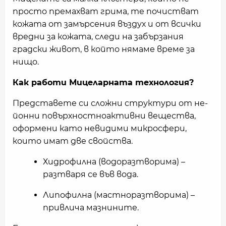
просто премахват грима, те почистват
кожата от замърсения въздух и от всички
вредни за кожата, следи на забързания
градски живот, в който нямаме време за
нищо.
Как работи Мицеларната технология?
Представете си сложни структури от не-
йонни повърхностноактивни вещества,
оформени като невидими микросфери,
които имат две свойства.
Хидрофилна (водоразтворима) –
разтваря се във вода.
Липофилна (мастноразтворима) –
привлича мазнините.