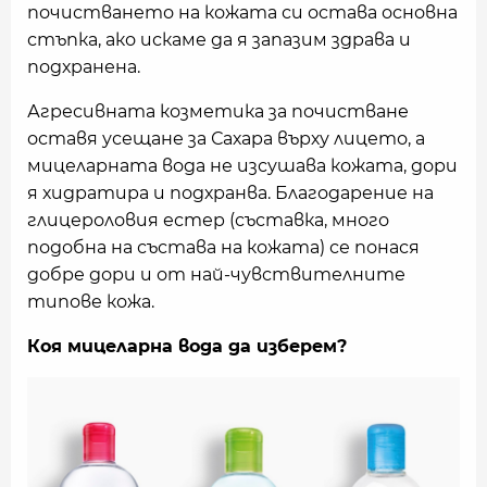
почистването на кожата си остава основна
стъпка, ако искаме да я запазим здрава и
подхранена.
Агресивната козметика за почистване
оставя усещане за Сахара върху лицето, а
мицеларната вода не изсушава кожата, дори
я хидратира и подхранва. Благодарение на
глицероловия естер (съставка, много
подобна на състава на кожата) се понася
добре дори и от най-чувствителните
типове кожа.
Коя мицеларна вода да изберем?