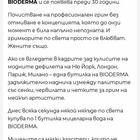
BIODERMA
и се появява преди 30 години.
Почистване на професионален грим без
отмиване е концепцията, която до онзи
момент е била напълно непозната. И
гримьорите по света просто се влюбват.
Жените също.
Ако се вгледате в кадрите зад кулисите на
модните дефилета на Ню Йорк, Лондон,
Париж, Милано – една бутилка на BIODERMA
задължително наднича измежду палитрите
със сенки, червилата и четките за грим на
мейкъп артистите.
Днес всяка секунда някой някъде по света
купува по 1 бутилка мицеларна вода на
BIODERMA.
Мицелите са малки клъстери, които не