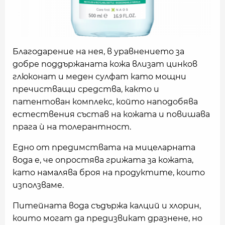
Благодарение на нея, в уравнението за
добре поддържаната кожа влизат цинков
глюконат и меден сулфат като мощни
пречистващи средства, както и
патентован комплекс, който наподобява
естествения състав на кожата и повишава
прага ѝ на толерантност.
Едно от предимствата на мицеларната
вода е, че опростява грижата за кожата,
като намалява броя на продуктите, които
използваме.
Питейната вода съдържа калций и хлорин,
които могат да предизвикат дразнене, но