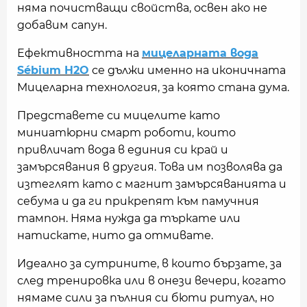
няма почистващи свойства, освен ако не
добавим сапун.
Ефективността на
мицеларната вода
Sébium H2O
се дължи именно на иконичната
Мицеларна технология, за която стана дума.
Представете си мицелите като
миниатюрни смарт роботи, които
привличат вода в единия си край и
замърсявания в другия. Това им позволява да
изтеглят като с магнит замърсяванията и
себума и да ги прикрепят към памучния
тампон. Няма нужда да търкате или
натискате, нито да отмивате.
Идеално за сутрините, в които бързате, за
след тренировка или в онези вечери, когато
нямаме сили за пълния си бюти ритуал, но