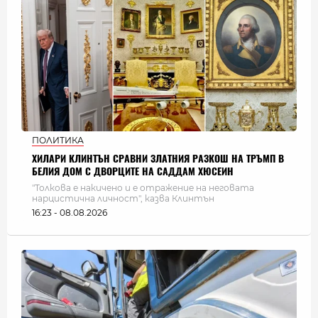
ПОЛИТИКА
ХИЛАРИ КЛИНТЪН СРАВНИ ЗЛАТНИЯ РАЗКОШ НА ТРЪМП В
БЕЛИЯ ДОМ С ДВОРЦИТЕ НА САДДАМ ХЮСЕИН
"Толкова е накичено и е отражение на неговата
нарцистична личност", казва Клинтън
16:23 - 08.08.2026