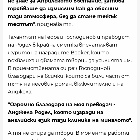
не знае за Априлското въстание, затова
трябваше да измислим как да обясним
тази атмосфера, без да стане тежък
тестът
", признава тя.
Талантът на Георги Господинов и преводът
на Родел в крайна сметка впечатляват
журито на наградите Booker, които
похвалиха и двамата творци за усилията им.
В приемствената си реч Господинов
благодари на всички, които са били част от
пътя на неговия роман, включително и на
Анджела:
"Огромно благодаря на моя преводач -
Анджела Родел, която изгради на
английски език тази клиника на миналото".
А тя не спира да твори. В момента работи