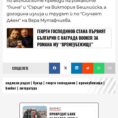
по английските преводи на романите
"Глина" и "Сърце" на Виктория Бешлийска, а
догодина излиза и трудът ѝ по "Случаят
Джем" на Вера Мутафчиева.
ГЕОРГИ ГОСПОДИНОВ СТАНА ПЪРВИЯТ
БЪЛГАРИН С НАГРАДА BOOKER ЗА
РОМАНА МУ “ВРЕМЕУБЕЖИЩЕ”
СПОДЕЛЕТЕ
анджела родел
букър
георги господинов
времеубежище
booker
литература