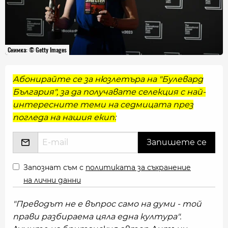
Снимка: © Getty Images
Абонирайте се за нюзлетъра на "Булевард
България", за да получавате селекция с най-
интересните теми на седмицата през
погледа на нашия екип:
Запознат съм с
политиката за съхранение
на лични данни
"Преводът не е въпрос само на думи - той
прави разбираема цяла една култура".