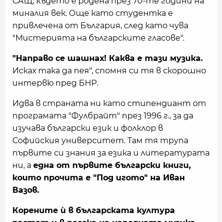
САЩ, където е родена през 70-те години на
миналия век. Още като студентка е
привлечена от България, след като чува
"Мистерията на българските гласове".
"Направо се шашнах! Каква е тази музика.
Исках така да пея", спомня си тя в скорошно
интервю пред БНР.
Идва в страната ни като стипендиант от
програмата "Фулбрайт" през 1996 г., за да
изучава български език и фолклор в
Софийския университет. Там тя трупа
първите си знания за езика и литературата
ни, а
една от първите български книги,
които прочита е "Под игото" на Иван
Вазов.
Корените ѝ в българската култура