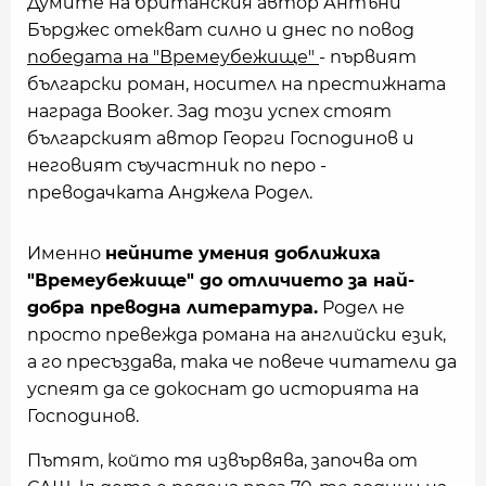
Думите на британския автор Антъни
Бърджес отекват силно и днес по повод
победата на "Времеубежище"
- първият
български роман, носител на престижната
награда Booker. Зад този успех стоят
българският автор Георги Господинов и
неговият съучастник по перо -
преводачката Анджела Родел.
Именно
нейните умения доближиха
"Времеубежище" до отличието за най-
добра преводна литература.
Родел не
просто превежда романа на английски език,
а го пресъздава, така че повече читатели да
успеят да се докоснат до историята на
Господинов.
Пътят, който тя извървява, започва от