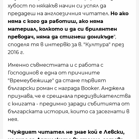
хубост по някакъв начин си успял да
предадеш на англоезичния читател.
Но ако
няма с кого да работиш, ако няма
материал, колкото и да си брилянтен
преводач, няма да стигнеш доникъде
",
споделя тя в интервю за в. "Култура" през
2016 г.
Именно съвместната и с работа с
Господинов е една от причините
"Времеубежище" да стане първият
български роман с награда Booker. Анджела
признава, че е срещнала предизвикателства
с книгата - предимно заради събитията от
българската история, които са засегнати в
нея.
"Чуждият читател не знае кой e Левски,