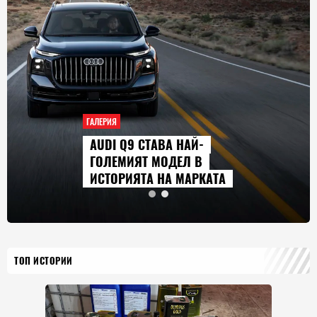
ГАЛЕРИЯ
9 СТАВА НАЙ-
СЕРИАЛИТ
ИЯТ МОДЕЛ В
ГЛЕДАМЕ 
ЯТА НА МАРКАТА
2026 Г.
ТОП ИСТОРИИ