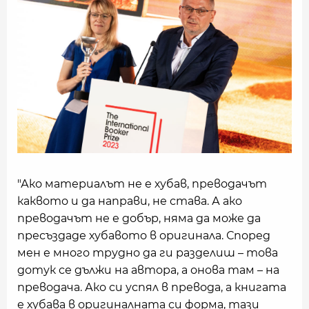
"Ако материалът не е хубав, преводачът
каквото и да направи, не става. А ако
преводачът не е добър, няма да може да
пресъздаде хубавото в оригинала. Според
мен е много трудно да ги разделиш – това
дотук се дължи на автора, а онова там – на
преводача. Ако си успял в превода, а книгата
е хубава в оригиналната си форма, тази