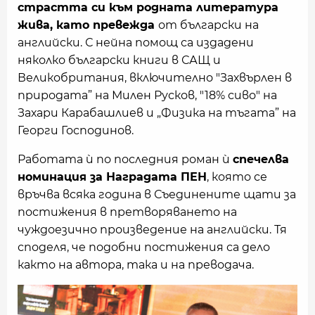
страстта си към родната литература
жива, като превежда
от български на
английски. С нейна помощ са издадени
няколко български книги в САЩ и
Великобритания, включително "Захвърлен в
природата” на Милен Русков, "18% сиво" на
Захари Карабашлиев и „Физика на тъгата” на
Георги Господинов.
Работата ѝ по последния роман ѝ
спечелва
номинация за Наградата ПЕН
, която се
връчва всяка година в Съединените щати за
постижения в претворяването на
чуждоезично произведение на английски. Тя
споделя, че подобни постижения са дело
както на автора, така и на преводача.