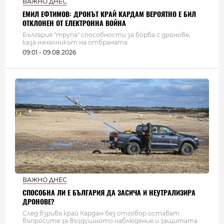
ВАЖНО ДНЕС
ЕМИЛ ЕФТИМОВ: ДРОНЪТ КРАЙ КАРДАМ ВЕРОЯТНО Е БИЛ
ОТКЛОНЕН ОТ ЕЛЕКТРОННА ВОЙНА
България "трупа" способности за борба с дронове,
каза началникът на отбраната
09:01 - 09.08.2026
ВАЖНО ДНЕС
СПОСОБНА ЛИ Е БЪЛГАРИЯ ДА ЗАСИЧА И НЕУТРАЛИЗИРА
ДРОНОВЕ?
След взрива край Кардам без отговор остават
въпросите за въздушното наблюдение и защитата