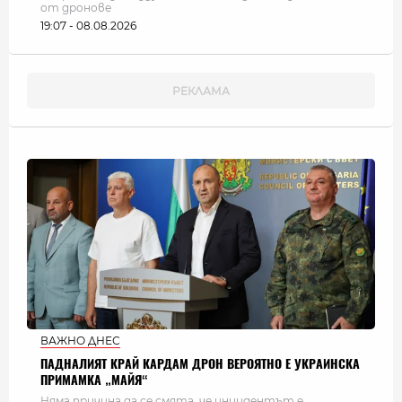
от дронове
19:07 - 08.08.2026
ВАЖНО ДНЕС
ПАДНАЛИЯТ КРАЙ КАРДАМ ДРОН ВЕРОЯТНО Е УКРАИНСКА
ПРИМАМКА „МАЙЯ“
Няма причина да се смята, че инцидентът е