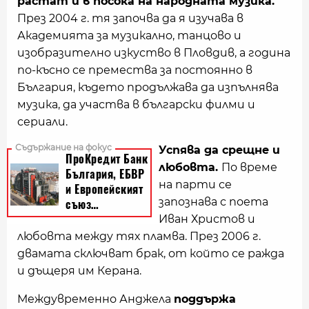
растат и в посока на народната музика.
През 2004 г. тя започва да я изучава в
Академията за музикално, танцово и
изобразително изкуство в Пловдив, а година
по-късно се премества за постоянно в
България, където продължава да изпълнява
музика, да участва в български филми и
сериали.
Успява да срещне и
любовта.
По време
на парти се
запознава с поета
Иван Христов и
любовта между тях пламва. През 2006 г.
двамата сключват брак, от който се ражда
и дъщеря им Керана.
Междувременно Анджела
поддържа