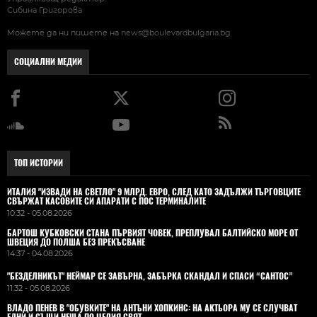
Сибина Григорова
Можете да ни пишете на
news@boulevardbulgaria.bg
СОЦИАЛНИ МЕДИИ
ТОП ИСТОРИИ
ИТАЛИЯ "ИЗВАДИ НА СВЕТЛО" 9 МЛРД. ЕВРО, СЛЕД КАТО ЗАДЪЛЖИ ТЪРГОВЦИТЕ
СВЪРЖАТ КАСОВИТЕ СИ АПАРАТИ С ПОС ТЕРМИНАЛИТЕ
10:32 - 05.08.2026
БАРТОШ КУБКОВСКИ СТАНА ПЪРВИЯТ ЧОВЕК, ПРЕПЛУВАЛ БАЛТИЙСКО МОРЕ ОТ
ШВЕЦИЯ ДО ПОЛША БЕЗ ПРЕКЪСВАНЕ
14:37 - 04.08.2026
"БЕЗДЕЛНИКЪТ" НЕЙМАР СЕ ЗАВЪРНА, ЗАБЪРКА СКАНДАЛ И СПАСИ “САНТОС”
11:32 - 05.08.2026
ВЛАДO ПЕНЕВ В "ОБУВКИТЕ" НА АНТЪНИ ХОПКИНС: НА АКТЬОРА МУ СЕ СЛУЧВАТ
ЕДНИ И СЪЩИ НЕЩА ПО ЦЕЛИЯ СВЯТ