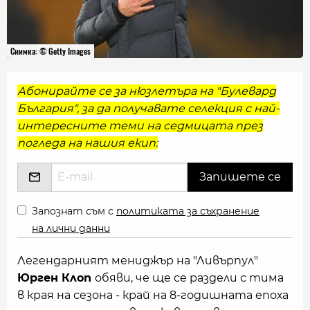
Снимка: © Getty Images
Абонирайте се за нюзлетъра на "Булевард
България", за да получавате селекция с най-
интересните теми на седмицата през
погледа на нашия екип:
Запознат съм с
политиката за съхранение
на лични данни
Легендарният мениджър на "Ливърпул"
Юрген Клоп
обяви, че ще се раздели с тима
в края на сезона - край на 8-годишната епоха