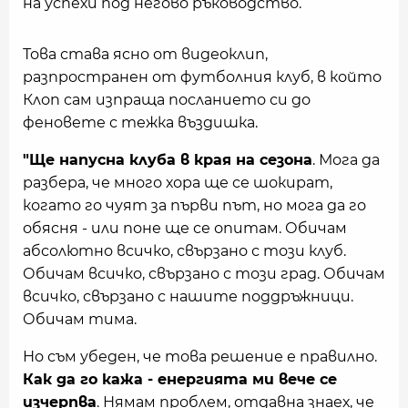
на успехи под негово ръководство.
Това става ясно от видеоклип,
разпространен от футболния клуб, в който
Клоп сам изпраща посланието си до
феновете с тежка въздишка.
"Ще напусна клуба в края на сезона
. Мога да
разбера, че много хора ще се шокират,
когато го чуят за първи път, но мога да го
обясня - или поне ще се опитам. Обичам
абсолютно всичко, свързано с този клуб.
Обичам всичко, свързано с този град. Обичам
всичко, свързано с нашите поддръжници.
Обичам тима.
Но съм убеден, че това решение е правилно.
Как да го кажа - енергията ми вече се
изчерпва
. Нямам проблем, отдавна знаех, че