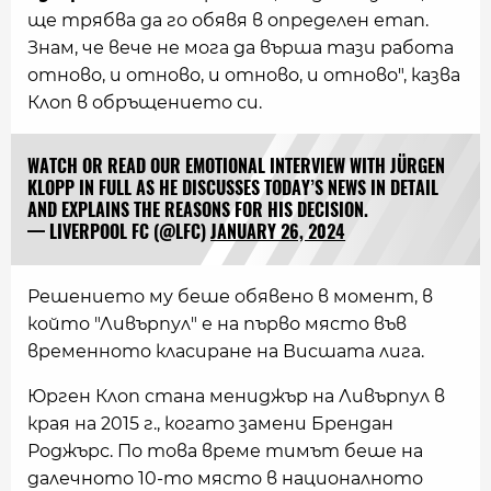
ще трябва да го обявя в определен етап.
Знам, че вече не мога да върша тази работа
отново, и отново, и отново, и отново", казва
Клоп в обръщението си.
WATCH OR READ OUR EMOTIONAL INTERVIEW WITH JÜRGEN
KLOPP IN FULL AS HE DISCUSSES TODAY’S NEWS IN DETAIL
AND EXPLAINS THE REASONS FOR HIS DECISION.
— LIVERPOOL FC (@LFC)
JANUARY 26, 2024
Решението му беше обявено в момент, в
който "Ливърпул" е на първо място във
временното класиране на Висшата лига.
Юрген Клоп стана мениджър на Ливърпул в
края на 2015 г., когато замени Брендан
Роджърс. По това време тимът беше на
далечното 10-то място в националното