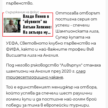
първенство.
Оттогава отборът
постигна серия от
успехи - спечели
Шампионската лига,
Супер купата на
УЕФА, Световното клубно първенство на
ФИФА, както и най-важните трофеи във
Висшата лига на Англия.
Под негово ръководство "Ливърпул" станаха
шампиони на Англия през 2020 г.
след
тридесетгодишно чакане
.
Той е единственият мениджър на отбора,
който успява да спечели шест различни
големи купи и да постигне най-голям брой
победи за тима в европейски турнири.