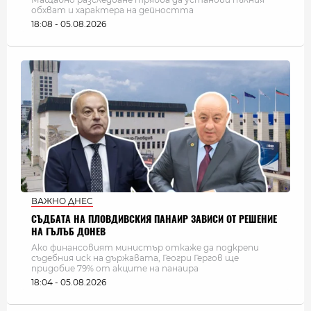
обхват и характера на дейността
18:08 - 05.08.2026
ВАЖНО ДНЕС
СЪДБАТА НА ПЛОВДИВСКИЯ ПАНАИР ЗАВИСИ ОТ РЕШЕНИЕ
НА ГЪЛЪБ ДОНЕВ
Ако финансовият министър откаже да подкрепи
съдебния иск на държавата, Геогри Гергов ще
придобие 79% от акците на панаира
18:04 - 05.08.2026