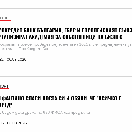
ИЗНЕС
РОКРЕДИТ БАНК БЪЛГАРИЯ, ЕБВР И ЕВРОПЕЙСКИЯТ СЪЮЗ
РГАНИЗИРАТ АКАДЕМИЯ ЗА СОБСТВЕНИЦИ НА БИЗНЕС
ограмата ще се проведе през есента на 2026 г. и е предназначена за
иенти на ПроКредит Банк
:32 - 06.08.2026
ПОРТ
НФАНТИНО СПАСИ ПОСТА СИ И ОБЯВИ, ЧЕ "ВСИЧКО Е
АРЕД"
 видим дали драмата във ФИФА ще продължи
:03 - 06.08.2026