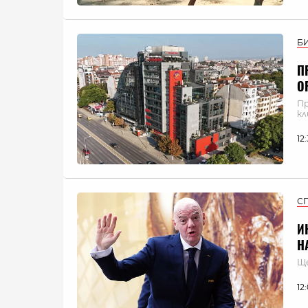
Б
П
О
Пр
кл
12
С
И
Н
Ще
12