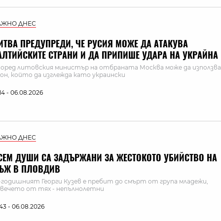
АЖНО ДНЕС
ИТВА ПРЕДУПРЕДИ, ЧЕ РУСИЯ МОЖЕ ДА АТАКУВА
АЛТИЙСКИТЕ СТРАНИ И ДА ПРИПИШЕ УДАРА НА УКРАЙНА
оред литовския министър на отбраната Москва може да използва
он, който да изглежда като украински
:14 - 06.08.2026
АЖНО ДНЕС
СЕМ ДУШИ СА ЗАДЪРЖАНИ ЗА ЖЕСТОКОТО УБИЙСТВО НА
ЪЖ В ПЛОВДИВ
-годишният Георги Кузев е пребит до смърт от група младежи,
вечето от тях - непълнолетни
:43 - 06.08.2026