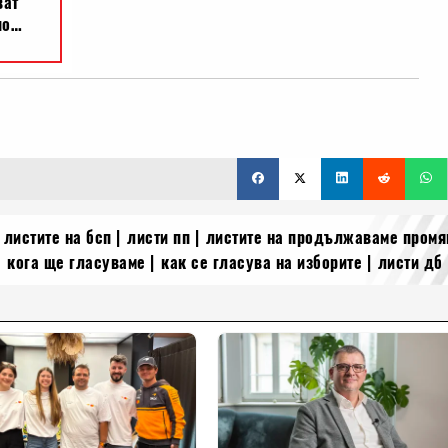
листите на бсп
листи пп
листите на продължаваме промя
кога ще гласуваме
как се гласува на изборите
листи дб