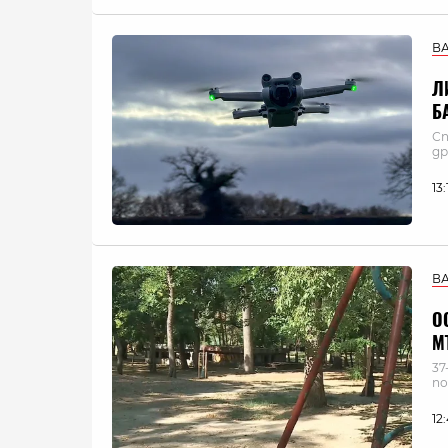
В
Л
Б
Сп
др
13
В
О
М
37
по
12