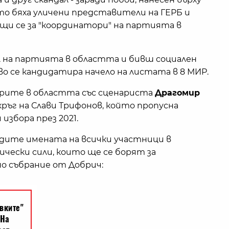
йто бяха уличени представители на ГЕРБ и
и се за "координатори" на партията в
на партията в областта и бивш социален
о се кандидатира начело на листата в 8 МИР.
орите в областта със сценариста
Драгомир
ръг на Слави Трифонов, който пропусна
избора през 2021.
дите имената на всички участници в
ески сили, които ще се борят за
о събрание от Добрич: