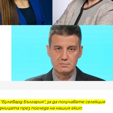
"Булевард България", за да получавате селекция
мицата през погледа на нашия екип: