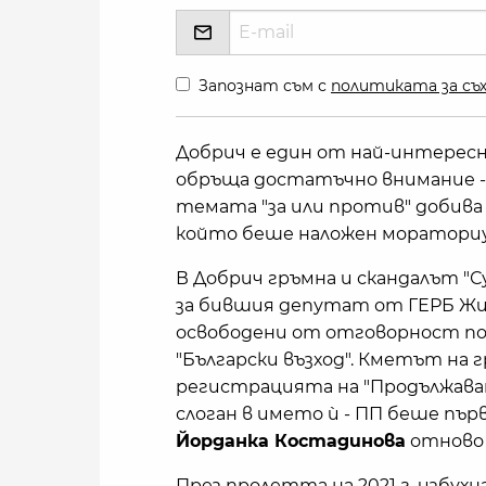
Запознат съм с
политиката за съх
Добрич е един от най-интересн
обръща достатъчно внимание -
темата "за или против" добива 
който беше наложен мораториум
В Добрич гръмна и скандалът "С
за бившия депутат от ГЕРБ Жи
освободени от отговорност по 
"Български възход". Кметът на 
регистрацията на "Продължава
слоган в името ѝ - ПП беше първ
Йорданка Костадинова
отново 
През пролетта на 2021 г. избухна