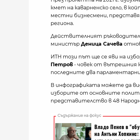
кмет на каварненско село, в ко
местни бизнесмени, представящ
региона.
Действителният ръководител 
министър
Деница Сачева
отнов
ИТН този път ще се яви на изб
Петров
- човек от вътрешния к
последните два парламентарни 
В инфографиката можете да ви
изборите от основните политич
представителство в 48 Народн