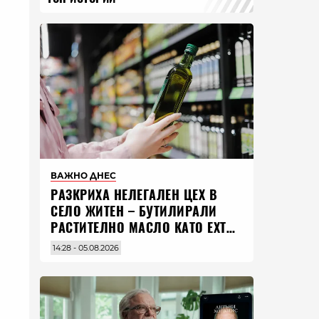
ВАЖНО ДНЕС
РАЗКРИХА НЕЛЕГАЛЕН ЦЕХ В
СЕЛО ЖИТЕН – БУТИЛИРАЛИ
РАСТИТЕЛНО МАСЛО КАТО EXTRA
VIRGIN ЗЕХТИН
14:28 - 05.08.2026