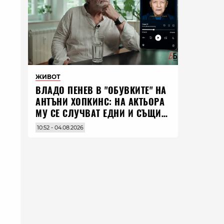
ЖИВОТ
ВЛАДO ПЕНЕВ В "ОБУВКИТЕ" НА
АНТЪНИ ХОПКИНС: НА АКТЬОРА
МУ СЕ СЛУЧВАТ ЕДНИ И СЪЩИ
НЕЩА ПО ЦЕЛИЯ СВЯТ
10:52 - 04.08.2026