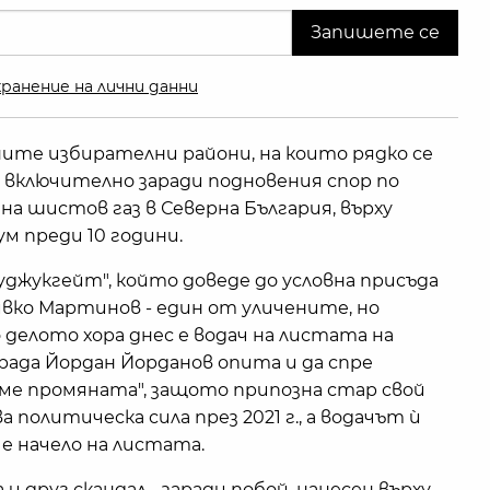
ранение на лични данни
ите избирателни райони, на които рядко се
 включително заради подновения спор по
на шистов газ в Северна България, върху
 преди 10 години.
уджукгейт", който доведе до условна присъда
вко Мартинов - един от уличените, но
делото хора днес е водач на листата на
града Йордан Йорданов опита и да спре
ме промяната", защото припозна стар свой
а политическа сила през 2021 г., а водачът ѝ
е начело на листата.
 и друг скандал - заради побой, нанесен върху