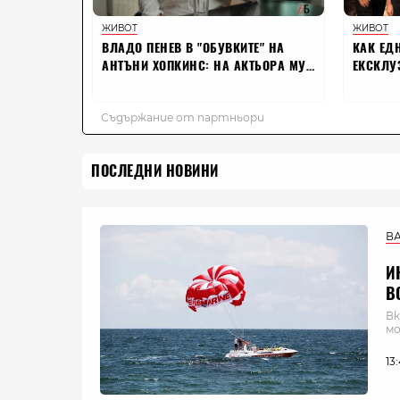
ПОСЛЕДНИ НОВИНИ
В
И
В
Вк
мо
13