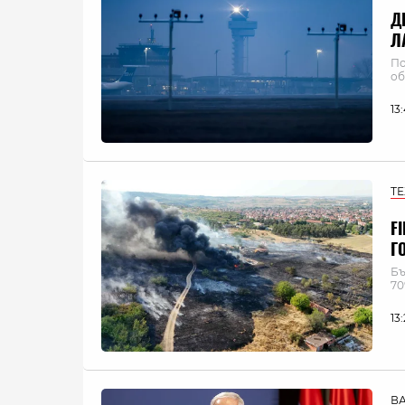
Д
Л
По
об
13
Т
F
Г
Бъ
70
13
В