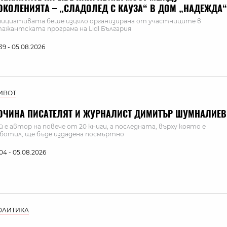
ОКОЛЕНИЯТА – „СЛАДОЛЕД С КАУЗА“ В ДОМ „НАДЕЖДА“
ициативата беше изцяло организирана от участниците в
ажантската програма на Lidl България
:39 - 05.08.2026
ИВОТ
ОЧИНА ПИСАТЕЛЯТ И ЖУРНАЛИСТ ДИМИТЪР ШУМНАЛИЕВ
й е автор на повече от 20 книги, а последната, върху която е
ботил, ще бъде издадена посмъртно
:04 - 05.08.2026
ОЛИТИКА