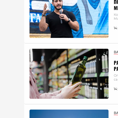
П
М
Ко
Ми
14
В
Р
Р
От
са
14
В