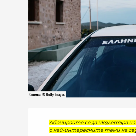
Снимка: © Getty Images
Абонирайте се за нюзлетъра на 
с най-интересните теми на сед