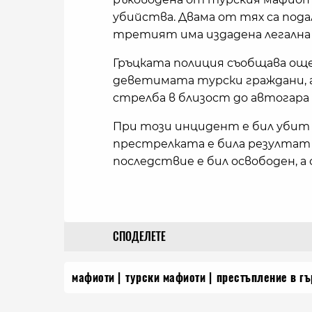
убийства. Двама от тях са пода
третият има издадена легална 
Гръцката полиция съобщава още
деветимата турски граждани, 
стрелба в близост до автогара 
При този инцидент е бил убит 
престрелката е била резултат
последствие е бил освободен, а 
СПОДЕЛЕТЕ
мафиоти
турски мафиоти
престъпление в г