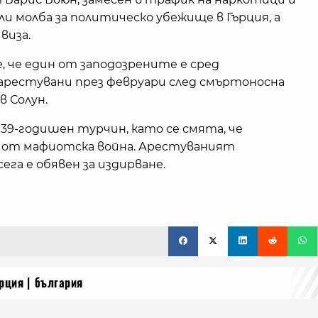
ли молба за политическо убежище в Гърция, а
виза.
, че един от заподозрените е сред
арестувани през февруари след смъртоносна
в Солун.
39-годишен турчин, като се смята, че
 от мафиотска война. Арестуваният
сега е обявен за издирване.
ърция
българия