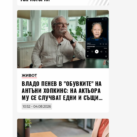
ЖИВОТ
ВЛАДO ПЕНЕВ В "ОБУВКИТЕ" НА
АНТЪНИ ХОПКИНС: НА АКТЬОРА
МУ СЕ СЛУЧВАТ ЕДНИ И СЪЩИ
НЕЩА ПО ЦЕЛИЯ СВЯТ
10:52 - 04.08.2026