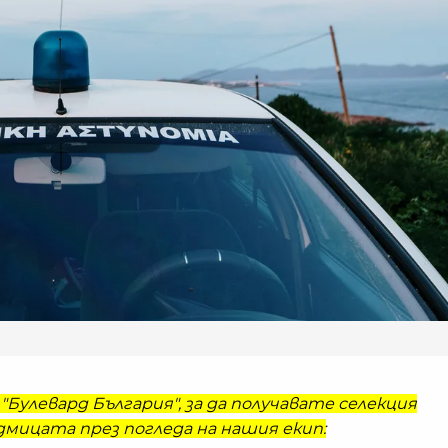
"Булевард България", за да получавате селекция
мицата през погледа на нашия екип: