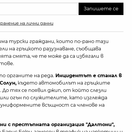
ранение на лични данни
ма турски граждани, които по-рано тази
ли на гръцкото разузнаване, съобщава
ията смята, че те може да са избягали в
тове.
по органите на реда.
Инцидентът е станал в
Солун,
където автомобилът на гръцките
. До тях се появил джип, от който слезли
или огън по служителите, като изглежда
е униформените всъщност са членове на
ани с престъпната организация "Далтони",
Барис Боюн, замесен в трафик на наркотици и