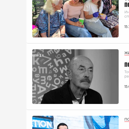
П
Ин
ст
15
Ж
П
То
ра
15
П