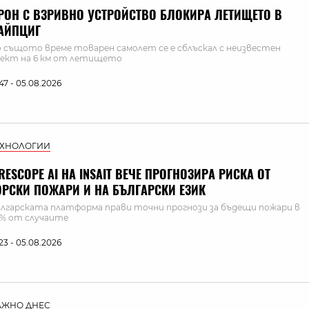
РОН С ВЗРИВНО УСТРОЙСТВО БЛОКИРА ЛЕТИЩЕТО В
АЙПЦИГ
 същото време товарен самолет се е сблъскал с неизвестен
ект на 6 км от летището
:47 - 05.08.2026
ЕХНОЛОГИИ
IRESCOPE AI НА INSAIT ВЕЧЕ ПРОГНОЗИРА РИСКА ОТ
ОРСКИ ПОЖАРИ И НА БЪЛГАРСКИ ЕЗИК
лгарската платформа прави точни прогнози за бъдещи пожари в
% от случаите
:23 - 05.08.2026
АЖНО ДНЕС