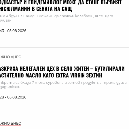
ОДКАСТЪР И ЕПИДЕМИОЛОГ МОЖЕ ДА СТАНЕ ПЪРВИЯТ
ЮСЮЛМАНИН В СЕНАТА НА САЩ
й е Абдул Ел Сайед и може ли да спечели колебаещия се щат
чиган
:43 - 05.08.2026
АЖНО ДНЕС
АЗКРИХА НЕЛЕГАЛЕН ЦЕХ В СЕЛО ЖИТЕН – БУТИЛИРАЛИ
АСТИТЕЛНО МАСЛО КАТО EXTRA VIRGIN ЗЕХТИН
крити са близо 7 тона суровина и готов продукт, а трима души
 задържани
:28 - 05.08.2026
АЖНО ДНЕС