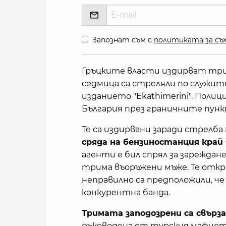
Запознат съм с
политиката за съх
Гръцките власти издирват три
седмица са стреляли по служите
изданието "Ekathimerini". Полиц
България през граничните пунк
Те са издирвани заради стрелба 
сряда на бензиностанция край 
агенти е бил спрял за зареждане
трима въоръжени мъже. Те откр
неправилно са предположили, ч
конкурентна банда.
Тримата заподозрени са свърз
ръководена от турския мафиот 