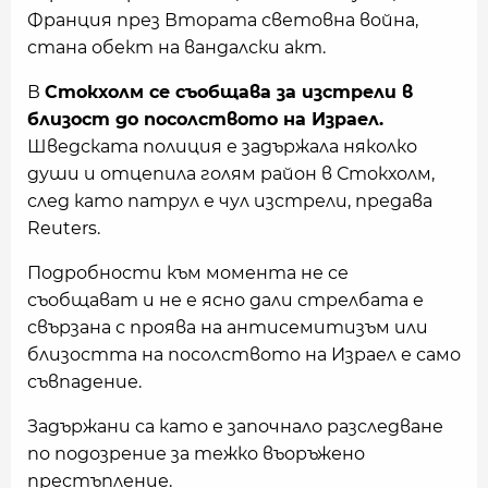
Франция през Втората световна война,
стана обект на вандалски акт.
В
Стокхолм се съобщава за изстрели в
близост до посолството на Израел.
Шведската полиция е задържала няколко
души и отцепила голям район в Стокхолм,
след като патрул е чул изстрели, предава
Reuters.
Подробности към момента не се
съобщават и не е ясно дали стрелбата е
свързана с проява на антисемитизъм или
близостта на посолството на Израел е само
съвпадение.
Задържани са като е започнало разследване
по подозрение за тежко въоръжено
престъпление.