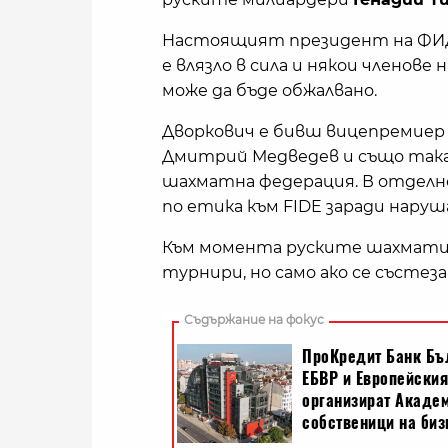
Настоящият президент на Ф
е влязло в сила и някои членове 
може да бъде обжалвано.
Дворкович е бивш вицепремиер 
Дмитрий Медведев и също така 
шахматна федерация. В отдел
по етика към FIDE заради наруш
Към момента руските шахмати
турнири, но само ако се състеза