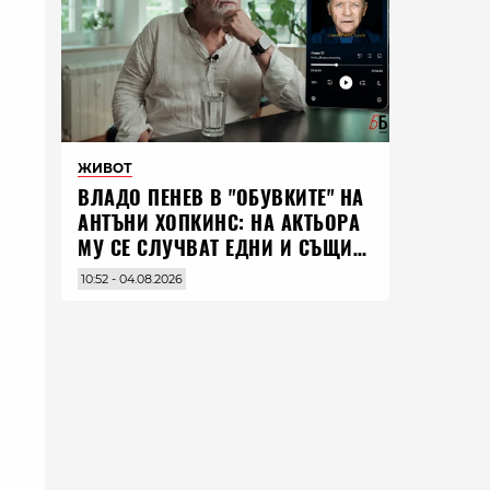
ЖИВОТ
ВЛАДO ПЕНЕВ В "ОБУВКИТЕ" НА
АНТЪНИ ХОПКИНС: НА АКТЬОРА
МУ СЕ СЛУЧВАТ ЕДНИ И СЪЩИ
НЕЩА ПО ЦЕЛИЯ СВЯТ
10:52 - 04.08.2026