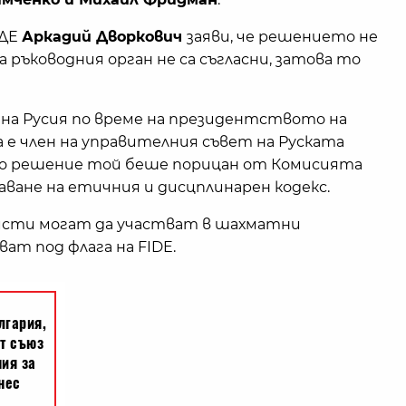
ИДЕ
Аркадий Дворкович
заяви, че решението не
на ръководния орган не са съгласни, затова то
на Русия по време на президентството на
е член на управителния съвет на Руската
но решение той беше порицан от Комисията
аване на етичния и дисцплинарен кодекс.
сти могат да участват в шахматни
ват под флага на FIDE.