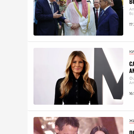
В
Ат
вс
17
К
С
A
Фи
Am
16
Ж
П