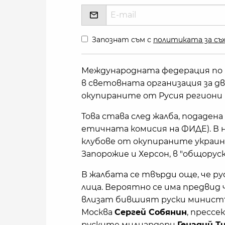
Запознат съм с
политиката за съх
Международната федерация по 
в световната организация за дв
окупираните от Русия региони 
Това става след жалба, подаде
етичната комисия на ФИДЕ). В н
клубове от окупираните украинс
Запорожие и Херсон, в "общорус
В жалбата се твърди още, че ру
лица. Вероятно се има предвид 
влизат бившият руски минист
Москва
Сергей Собянин
, пресс
руските милиардери
Генадий Т