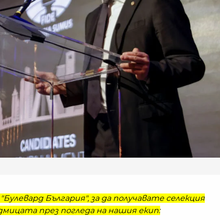
"Булевард България", за да получавате селекция
мицата през погледа на нашия екип: