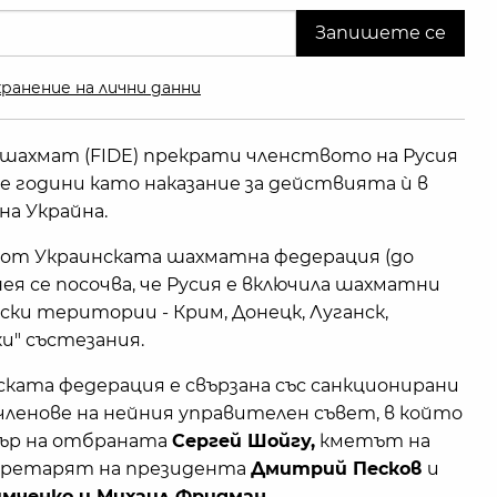
ранение на лични данни
шахмат (FIDE) прекрати членството на Русия
е години като наказание за действията ѝ в
на Украйна.
на от Украинската шахматна федерация (до
ея се посочва, че Русия е включила шахматни
ки територии - Крим, Донецк, Луганск,
ки" състезания.
ската федерация е свързана със санкционирани
членове на нейния управителен съвет, в който
ър на отбраната
Сергей Шойгу,
кметът на
екретарят на президента
Дмитрий Песков
и
имченко и Михаил Фридман
.