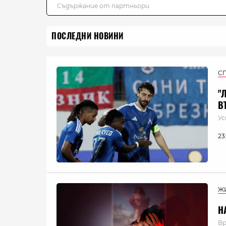
ПОСЛЕДНИ НОВИНИ
С
"
В
Ус
23
Ж
Н
Вр