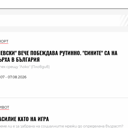
ПОРТ
ЛЕВСКИ" ВЕЧЕ ПОБЕЖДАВА РУТИННО. "СИНИТЕ" СА НА
ЪРХА В БЪЛГАРИЯ
пех срещу "Локо" (Пловдив)
:07 - 07.08.2026
ИВОТ
АСИЛИЕ КАТО НА ИГРА
еме ли е за забрана на социалните мрежи до определена възраст?