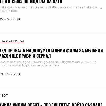
ОЕНЕН СЪЮЗ ПО МОДЕЛА НА НАТО
ака срещу една от трите държави ще се смята за атака срещу
яка от тях
:35 - 07.08.2026
ИНО И СЕРИАЛИ
ЛЕД ПРОВАЛА НА ДОКУМЕНТАЛНИЯ ФИЛМ ЗА МЕЛАНИЯ
MAZON ЩЕ ПРАВИ И СЕРИАЛ
лмът спечели едва 16,6 млн. долара при бюджет от 75 млн., но
azon не се отказва от първата дама
:59 - 07.08.2026
ИВОТ
ОЧИНА УИЛЯМ ОРБИТ - ПРОДУЦЕНТЪТ, КОЙТО СЪЗДАДЕ