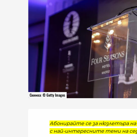
Снимка: © Getty Images
Абонирайте се за нюзлетъра на 
с най-интересните теми на сед