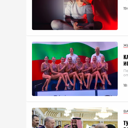
19
Ж
К
И
Пе
от
18
В
Т