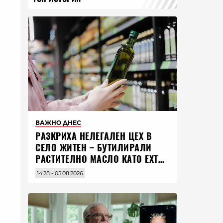
ВАЖНО ДНЕС
РАЗКРИХА НЕЛЕГАЛЕН ЦЕХ В
СЕЛО ЖИТЕН – БУТИЛИРАЛИ
РАСТИТЕЛНО МАСЛО КАТО EXTRA
VIRGIN ЗЕХТИН
14:28 - 05.08.2026