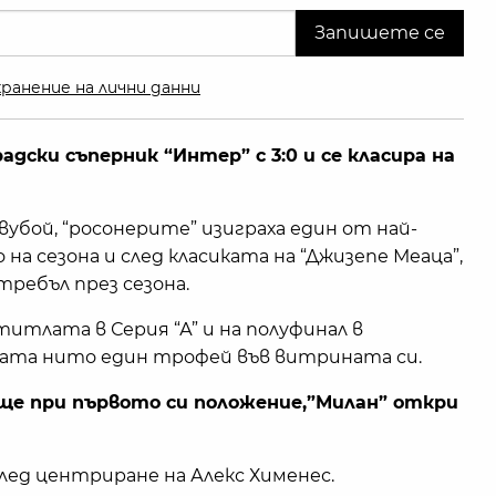
ранение на лични данни
адски съперник “Интер” с 3:0 и се класира на
вубой, “росонерите” изиграха един от най-
на сезона и след класиката на “Джизепе Меаца”,
ребъл през сезона.
титлата в Серия “А” и на полуфинал в
мата нито един трофей във витрината си.
още при първото си положение,”Милан” откри
 след центриране на Алекс Хименес.