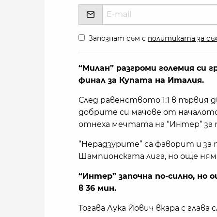
Запознат съм с
политиката за съх
“Милан” разгроми големия си гр
финал за Купата на Италия.
След равенството 1:1 в първия д
добрите си мачове от началото 
отнеха мечтата на “Интер” за т
“Нерадзурите” са фаворит и за 
Шампионската лига, но още ня
“Интер” започна по-силно, но 
в 36 мин.
Тогава Лука Йович вкара с глава