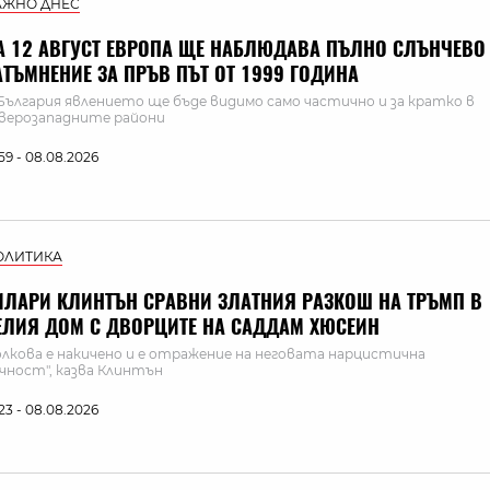
АЖНО ДНЕС
А 12 АВГУСТ ЕВРОПА ЩЕ НАБЛЮДАВА ПЪЛНО СЛЪНЧЕВО
АТЪМНЕНИЕ ЗА ПРЪВ ПЪТ ОТ 1999 ГОДИНА
България явлението ще бъде видимо само частично и за кратко в
верозападните райони
:59 - 08.08.2026
ОЛИТИКА
ИЛАРИ КЛИНТЪН СРАВНИ ЗЛАТНИЯ РАЗКОШ НА ТРЪМП В
ЕЛИЯ ДОМ С ДВОРЦИТЕ НА САДДАМ ХЮСЕИН
олкова е накичено и е отражение на неговата нарцистична
чност", казва Клинтън
:23 - 08.08.2026