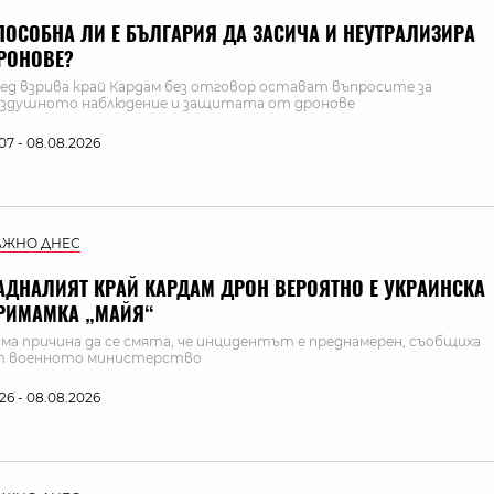
ПОСОБНА ЛИ Е БЪЛГАРИЯ ДА ЗАСИЧА И НЕУТРАЛИЗИРА
РОНОВЕ?
ед взрива край Кардам без отговор остават въпросите за
здушното наблюдение и защитата от дронове
:07 - 08.08.2026
АЖНО ДНЕС
АДНАЛИЯТ КРАЙ КАРДАМ ДРОН ВЕРОЯТНО Е УКРАИНСКА
РИМАМКА „МАЙЯ“
ма причина да се смята, че инцидентът е преднамерен, съобщиха
т военното министерство
:26 - 08.08.2026