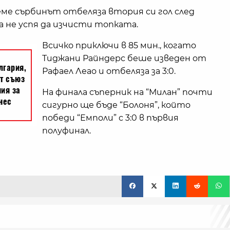
ме сърбинът отбеляза втория си гол след
а не успя да изчисти топката.
Всичко приключи в 85 мин., когато
Тиджани Райндерс беше изведен от
Рафаел Леао и отбеляза за 3:0.
На финала съперник на “Милан” почти
сигурно ще бъде “Болоня”, който
победи “Емполи” с 3:0 в първия
полуфинал.