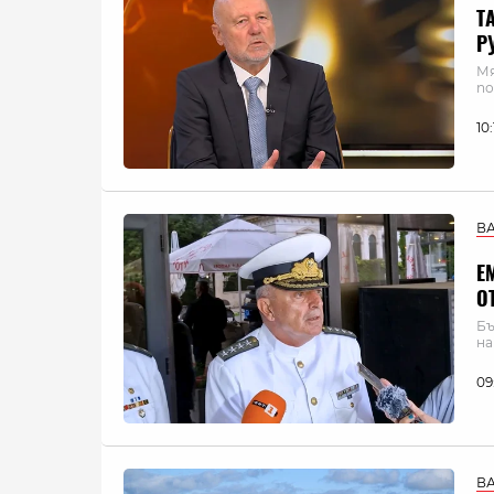
Т
Р
Мя
по
10
В
Е
О
Бъ
н
09
В