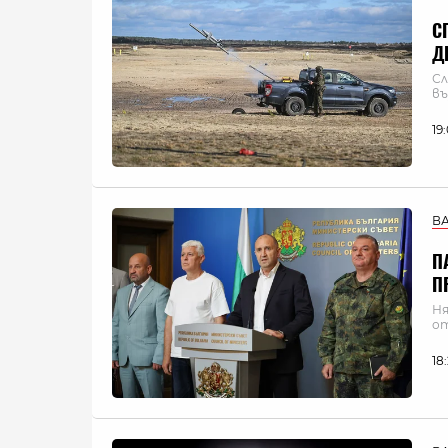
С
Д
Сл
въ
19
В
П
П
Ня
о
18