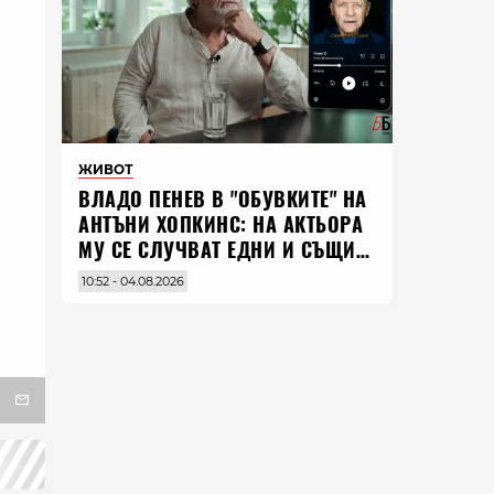
ЖИВОТ
ВЛАДO ПЕНЕВ В "ОБУВКИТЕ" НА
АНТЪНИ ХОПКИНС: НА АКТЬОРА
МУ СЕ СЛУЧВАТ ЕДНИ И СЪЩИ
НЕЩА ПО ЦЕЛИЯ СВЯТ
10:52 - 04.08.2026