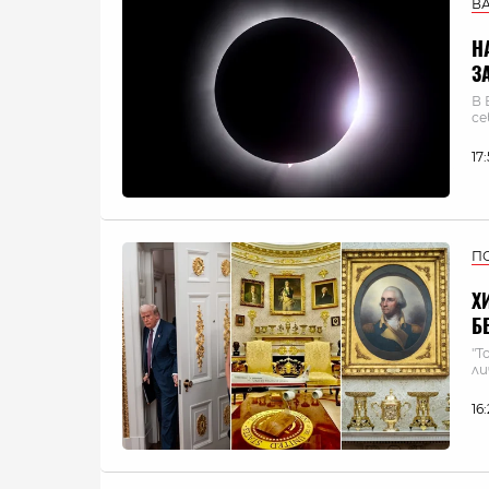
В
Н
З
В 
се
17
П
Х
Б
"Т
ли
16