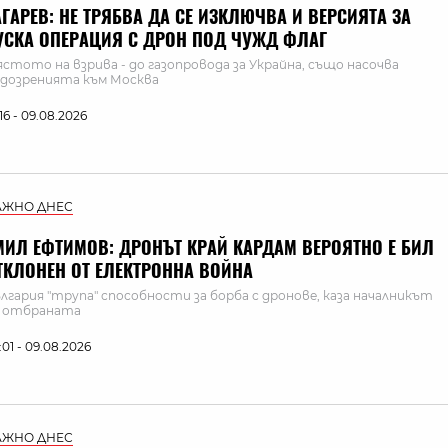
АГАРЕВ: НЕ ТРЯБВА ДА СЕ ИЗКЛЮЧВА И ВЕРСИЯТА ЗА
УСКА ОПЕРАЦИЯ С ДРОН ПОД ЧУЖД ФЛАГ
стото на взрива - до газопровода за Украйна, също насочва
дозренията към Москва
:16 - 09.08.2026
АЖНО ДНЕС
МИЛ ЕФТИМОВ: ДРОНЪТ КРАЙ КАРДАМ ВЕРОЯТНО Е БИЛ
ТКЛОНЕН ОТ ЕЛЕКТРОННА ВОЙНА
лгария "трупа" способности за борба с дронове, каза началникът
а отбраната
:01 - 09.08.2026
АЖНО ДНЕС