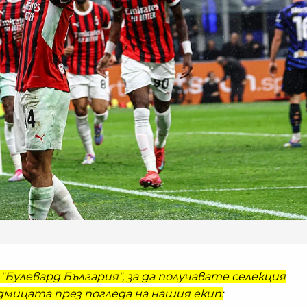
"Булевард България", за да получавате селекция
мицата през погледа на нашия екип: