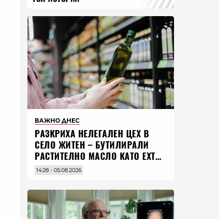
ВАЖНО ДНЕС
РАЗКРИХА НЕЛЕГАЛЕН ЦЕХ В
СЕЛО ЖИТЕН – БУТИЛИРАЛИ
РАСТИТЕЛНО МАСЛО КАТО EXTRA
VIRGIN ЗЕХТИН
14:28 - 05.08.2026