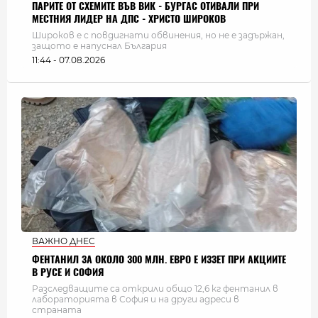
ПАРИТЕ ОТ СХЕМИТЕ ВЪВ ВИК - БУРГАС ОТИВАЛИ ПРИ
МЕСТНИЯ ЛИДЕР НА ДПС - ХРИСТО ШИРОКОВ
Широков е с повдигнати обвинения, но не е задържан,
защото е напуснал България
11:44 - 07.08.2026
ВАЖНО ДНЕС
ФЕНТАНИЛ ЗА ОКОЛО 300 МЛН. ЕВРО Е ИЗЗЕТ ПРИ АКЦИИТЕ
В РУСЕ И СОФИЯ
Разследващите са открили общо 12,6 кг фентанил в
лабораторията в София и на други адреси в
страната