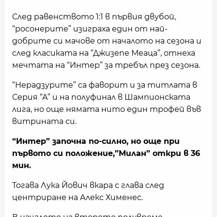
След равенството 1:1 в първия двубой,
“росонерите” изиграха един от най-
добрите си мачове от началото на сезона и
след класиката на “Джизепе Меаца”, отнеха
мечтата на “Интер” за требъл през сезона.
“Нерадзурите” са фаворит и за титлата в
Серия “А” и на полуфинал в Шампионската
лига, но още нямата нито един трофей във
витрината си.
“Интер” започна по-силно, но още при
първото си положение,”Милан” откри в 36
мин.
Тогава Лука Йович вкара с глава след
центриране на Алекс Хименес.