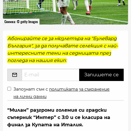
Снимка: © getty Images
Абонирайте се за нюзлетъра на "Булевард
България", за да получавате селекция с най-
интересните теми на седмицата през
погледа на нашия екип:
Запознат съм с
политиката за съхранение
на лични данни
“Милан” разгроми големия си градски
съперник “Интер” с 3:0 и се класира на
финал за Купата на Италия.