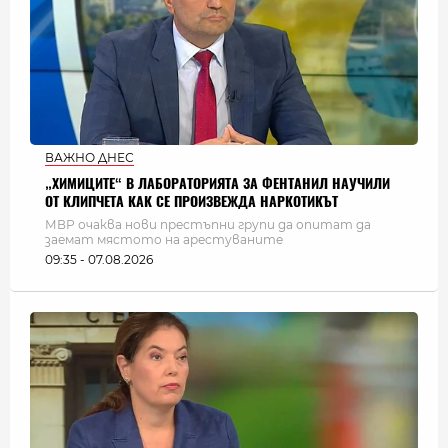
ВАЖНО ДНЕС
„ХИМИЦИТЕ“ В ЛАБОРАТОРИЯТА ЗА ФЕНТАНИЛ НАУЧИЛИ
ОТ КЛИПЧЕТА КАК СЕ ПРОИЗВЕЖДА НАРКОТИКЪТ
МВР очаква нови престъпни групи да опитат да
заемат мястото на арестуваните
09:35 - 07.08.2026