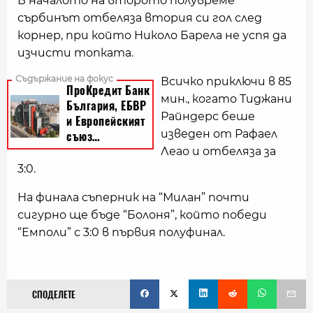
В началото на второто полувреме
сърбинът отбеляза втория си гол след
корнер, при който Николо Барела не успя да
изчисти топката.
Всичко приключи в 85
мин., когато Тиджани
Райндерс беше
изведен от Рафаел
Леао и отбеляза за
3:0.
На финала съперник на “Милан” почти
сигурно ще бъде “Болоня”, който победи
“Емполи” с 3:0 в първия полуфинал.
СПОДЕЛЕТЕ