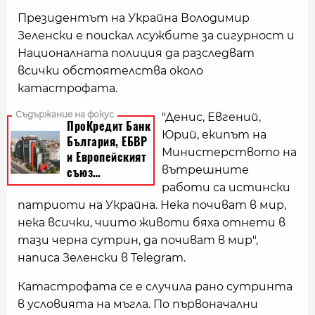
Президентът на Украйна Володимир
Зеленски е поискал лсужбите за сигурност и
Националната полиция да разследват
всички обстоятелства около
катастрофата.
"Денис, Евгений,
Юрий, екипът на
Министерството на
вътрешните
работи са истински
патриоти на Украйна. Нека почиват в мир,
нека всички, чиито животи бяха отнети в
тази черна сутрин, да почиват в мир",
написа Зеленски в Telegram.
Катастрофата се е случила рано сутринта
в условията на мъгла. По първоначални