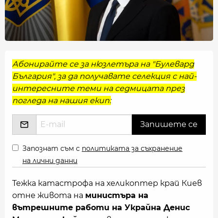
Абонирайте се за нюзлетъра на "Булевард
България", за да получавате селекция с най-
интересните теми на седмицата през
погледа на нашия екип:
Запознат съм с
политиката за съхранение
на лични данни
Тежка катастрофа на хеликоптер край Киев
отне живота на
министъра на
вътрешните работи на Украйна Денис