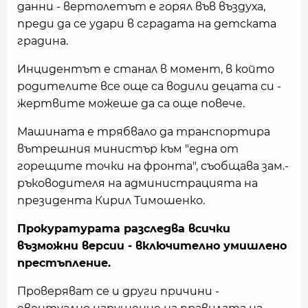
данни - вертолетът е горял във въздуха,
преди да се удари в сградата на детската
градина.
Инцидентът е станал в момент, в който
родителите все още са водили децата си -
жертвите можеше да са още повече.
Машината е трябвало да транспортира
вътрешния министър към "една от
горещите точки на фронта", съобщава зам.-
ръководителя на администрацията на
президента Кирил Тимошенко.
Прокуратурата разследва всички
възможни версии - включително умишлено
престъпление.
Проверяват се и други причини -