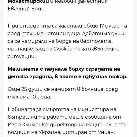
Монастирский
и неговия заместник
Евгений Енин.
При инцидента са загинали общо 17 души - а
сред тях има четири деца. Деветима души
са се намирали на борда на вертолета,
принадлежащ на Службата за извънредни
ситуации.
Машината е паднала върху сградата на
детска градина, в която е избухнал пожар.
Още 25 души се намират в болница, сред
тях има 10 деца.
Новината за смъртта на министъра на
вътрешните работи беше съобщена от
Игор Клименко, директор на Националната
полиция на Украйна, цитиран от Униан.