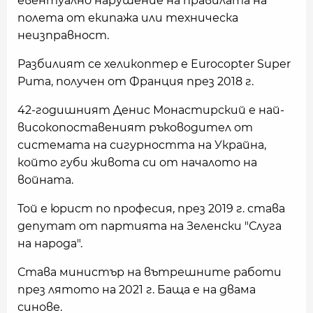
евентуално нарушение на правилата на
полета от екипажа или техническа
неизправност.
Разбилият се хеликоптер е Eurocopter Super
Puma, получен от Франция през 2018 г.
42-годишният Денис Монастирский е най-
високопоставеният ръководител от
системата на сигурността на Украйна,
който губи живота си от началото на
войната.
Той е юрист по професия, през 2019 г. става
депутат от партията на Зеленски "Слуга
на народа".
Става министър на вътрешните работи
през лятото на 2021 г. Баща е на двама
синове.