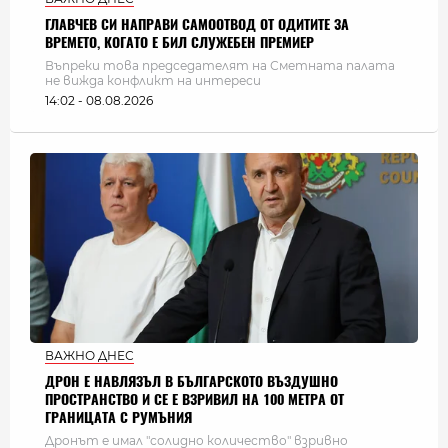
ГЛАВЧЕВ СИ НАПРАВИ САМООТВОД ОТ ОДИТИТЕ ЗА
ВРЕМЕТО, КОГАТО Е БИЛ СЛУЖЕБЕН ПРЕМИЕР
Въпреки това председателят на Сметната палата
не вижда конфликт на интереси
14:02 - 08.08.2026
ВАЖНО ДНЕС
ДРОН Е НАВЛЯЗЪЛ В БЪЛГАРСКОТО ВЪЗДУШНО
ПРОСТРАНСТВО И СЕ Е ВЗРИВИЛ НА 100 МЕТРА ОТ
ГРАНИЦАТА С РУМЪНИЯ
Дронът е имал "солидно количество" взривно