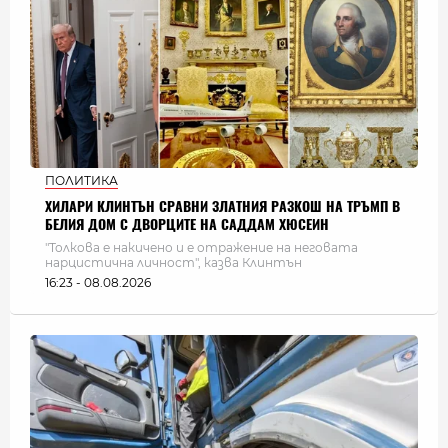
ПОЛИТИКА
ХИЛАРИ КЛИНТЪН СРАВНИ ЗЛАТНИЯ РАЗКОШ НА ТРЪМП В
БЕЛИЯ ДОМ С ДВОРЦИТЕ НА САДДАМ ХЮСЕИН
"Толкова е накичено и е отражение на неговата
нарцистична личност", казва Клинтън
16:23 - 08.08.2026