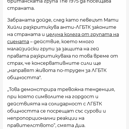
британската група The 1975 да посещава
страната.
Забраната дойде, след като певецът Мати
Хийли разкритикува анти-ЛГБТК законите
на страната и
целуна колега от групата на
сцената
– действие, което много
малайзийски групи за защита на гей
правата разкритикуваха по това време от
страх, че консервативните сили ще
,,направят живота по-труден за ЛГБТК
общността".
„Това демонстрира тревожна тенденция,
при която символите на гордост и
действията на солидарност с ЛГБТК
общността се посрещат със сурови и
непропорционални реакции на
правителството“, смята Диа.