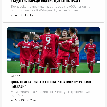
КЪРДЖАЛИ ЗАРАДИ ВОДНИЯ ЦИКЪЛ НА ГРАДА
Българската прокуратура повдигна обвинения на
бившия шеф на ВиК-Бургас Цветан Мирчев
21:14 - 06.08.2026
СПОРТ
ЦСКА СЕ ЗАБАВЛЯВА В ЕВРОПА. “АРМЕЙЦИТЕ” РАЗБИХА
“МАКАБИ”
Момчетата на Христо Янев показаха феноменален
футбол
20:58 - 06.08.2026