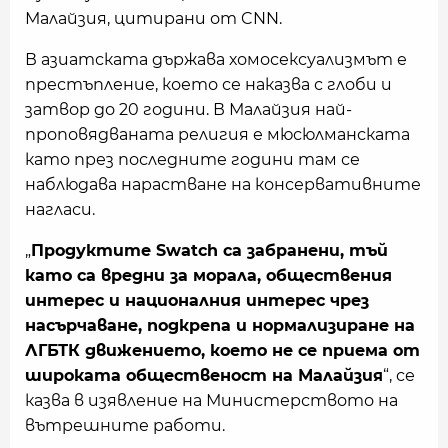
Малайзия, цитирани от CNN.
В азиатската държава хомосексуализмът е
престъпление, което се наказва с глоби и
затвор до 20 години. В Малайзия най-
проповядваната религия е мюсюлманската
като през последните години там се
наблюдава нарастване на консервативните
нагласи.
„
Продуктите Swatch са забранени, тъй
като са вредни за морала, обществения
интерес и националния интерес чрез
насърчаване, подкрепа и нормализиране на
ЛГБТК
движението, което не се приема от
широката общественост на Малайзия
“, се
казва в изявление на Министерството на
вътрешните работи.