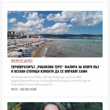
ВАЖНО ДНЕС
ТУРОПЕРАТОРЪТ „РОБИНЗОН ТУРС“ ФАЛИРА ЗА ВТОРИ ПЪТ
И ОСТАВИ СТОТИЦИ КЛИЕНТИ ДА СЕ ОПРАВЯТ САМИ
Компанията обяви, че не може да изпълнява
задълженията си и посъветва туристите да не
тръгват към летищата
19:01 - 06.08.2026