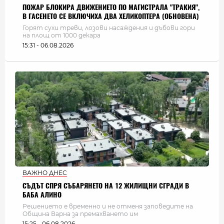
ПОЖАР БЛОКИРА ДВИЖЕНИЕТО ПО МАГИСТРАЛА "ТРАКИЯ",
В ГАСЕНЕТО СЕ ВКЛЮЧИХА ДВА ХЕЛИКОПТЕРА (ОБНОВЕНА)
Горят сухи треви, лозови насаждения и дъбови гори
на площ от 1000 декара
15:31 - 06.08.2026
ВАЖНО ДНЕС
СЪДЪТ СПРЯ СЪБАРЯНЕТО НА 12 ЖИЛИЩНИ СГРАДИ В
БАБА АЛИНО
Решението е временно и не отменя заповедите на
Община Варна за премахването им
15:25 - 06.08.2026