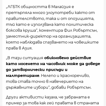
„ЛГБТК общността в Малайзия е
претърпяла много злоупотреби както от
правителството, така и от опозицията,
тъй като е използвана като политическа
боксова круша“, коментира Фил Робъртсън,
заместник-директор на организацията,
която наблюдава спазването на човешките
права в Азия.
„В тази ситуация
обикновено действие
като носенето на часовник може да доведе
до затворнически присъди и
малтретиране
. Нелепо и красноречиво,
това става точно в навечерието на
държавните избори“, добави Робъртсън.
Други активисти казаха, че забраната е
пример за това как гей правата в страната