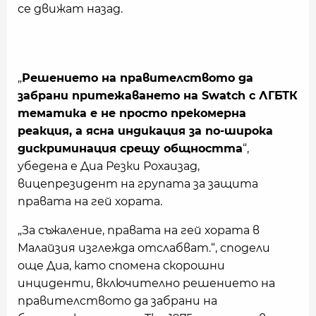
се движат назад.
„
Решението на правителството да
забрани притежаването на Swatch с ЛГБТК
тематика е не просто прекомерна
реакция, a ясна индикация за по-широка
дискриминация срещу общносттa
“,
убедена е Диа Резки Рохаизад,
вицепрезидент на групата за защита
правата на гей хората.
„За съжаление, правата на гей хората в
Малайзия изглежда отслабват.“, сподели
още Диа, като спомена скорошни
инциденти, включително решението на
правителството да забрани на