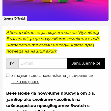
Снимка: © Swatch
Абонирайте се за нюзлетъра на "Булевард
България", за да получавате селекция с най-
интересните теми на седмицата през
погледа на нашия екип:
Запознат съм с
политиката за съхранение
на лични данни
Вече може да получите присъда от 3 г.
затвор ако сложите часовник на
швейцарския производител Swatch с