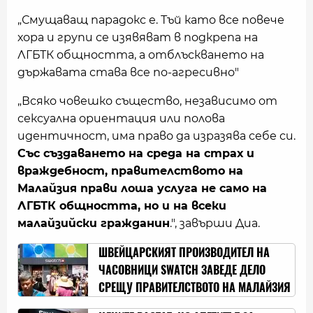
„Смущаващ парадокс е. Тъй като все повече
хора и групи се изявяват в подкрепа на
ЛГБТК общността, а отблъскването на
държавата става все по-агресивно"
„Всяко човешко същество, независимо от
сексуална ориентация или полова
идентичност, има право да изразява себе си.
Със създаването на среда на страх и
враждебност, правителството на
Малайзия прави лоша услуга не само на
ЛГБТК общността, но и на всеки
малайзийски гражданин
.", завърши Диа.
ШВЕЙЦАРСКИЯТ ПРОИЗВОДИТЕЛ НА
ЧАСОВНИЦИ SWATCH ЗАВЕДЕ ДЕЛО
СРЕЩУ ПРАВИТЕЛСТВОТО НА МАЛАЙЗИЯ