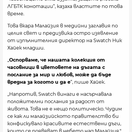
ЛГБТК конотации“, казаха властите по това
време.
Това вкара Малайзия в медийни заглавия по
целия свят и предизвика остро изявление
от изпълнителния директор на Swatch Ник
Хайек младши.
„
Оспорваме, че нашата колекция от
часовници в цветовете на дъгата с
послание за мир и любов, може да бъде
вредна за когото и да е
“, пише Хайек.
„Напротив, Swatch винаги е насърчавала
положителни послания за радост от
живота. Това не е нещо политическо. Чудим
се как ли малайзийското правителство би
конфискувало красивите естествени дъги,
които се появяват в небето над Малайзия."