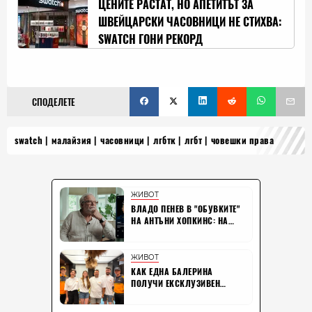
ЦЕНИТЕ РАСТАТ, НО АПЕТИТЪТ ЗА
ШВЕЙЦАРСКИ ЧАСОВНИЦИ НЕ СТИХВА:
SWATCH ГОНИ РЕКОРД
СПОДЕЛЕТЕ
swatch
малайзия
часовници
лгбтк
лгбт
човешки права