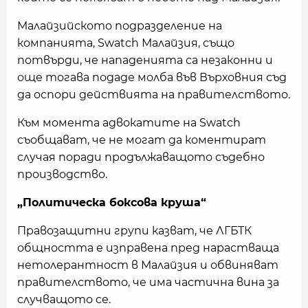
Малайзийското подразделение на
компанията, Swatch Малайзия, също
потвърди, че нападенията са незаконни и
още тогава подаде молба във Върховния съд
да оспори действията на правителството.
Към момента адвокатите на Swatch
съобщават, че не могат да коментират
случая поради продължаващото съдебно
производство.
„Политическа боксова круша“
Правозащитни групи казват, че ЛГБТК
общността е изправена пред нарастваща
нетолерантност в Малайзия и обвиняват
правителството, че има частична вина за
случващото се.