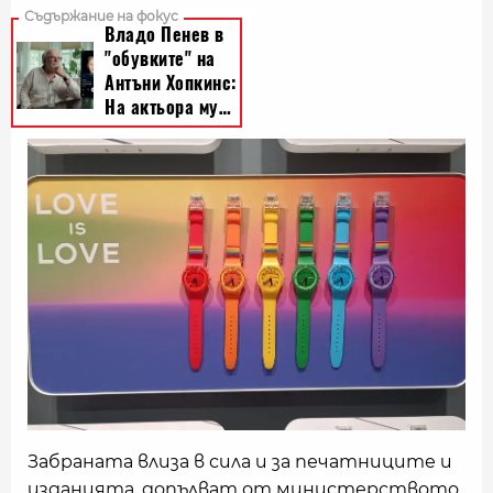
Забраната влиза в сила и за печатниците и
изданията, допълват от министерството.