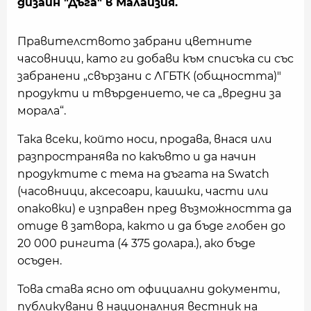
дизайн "Дъга" в Малайзия.
Правителството забрани цветните
часовници, като ги добави към списъка си със
забранени „свързани с ЛГБТК (общността)"
продукти и твърдението, че са „вредни за
морала“.
Така всеки, който носи, продава, внася или
разпространява по какъвто и да начин
продуктите с тема на дъгата на Swatch
(часовници, аксесоари, каишки, части или
опаковки) е изправен пред възможността да
отиде в затвора, както и да бъде глобен до
20 000 рингита (4 375 долара.), ако бъде
осъден.
Това става ясно от официални документи,
публикувани в националния вестник на