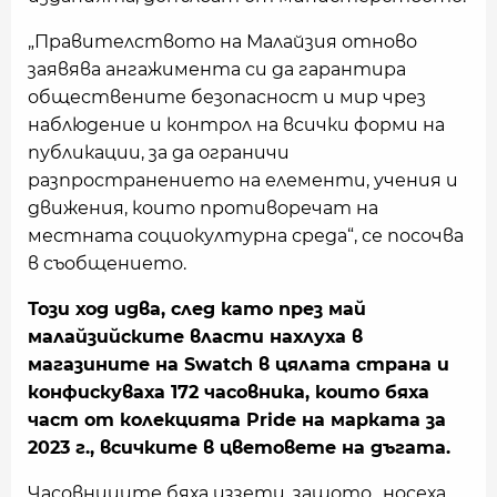
„Правителството на Малайзия отново
заявява ангажимента си да гарантира
обществените безопасност и мир чрез
наблюдение и контрол на всички форми на
публикации, за да ограничи
разпространението на елементи, учения и
движения, които противоречат на
местната социокултурна среда“, се посочва
в съобщението.
Този ход идва, след като през май
малайзийските власти нахлуха в
магазините на Swatch в цялата страна и
конфискуваха 172 часовника, които бяха
част от колекцията Pride на марката за
2023 г., всичките в цветовете на дъгата.
Часовниците бяха иззети, защото „носеха