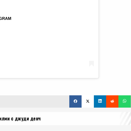
AGRAM
илми с джуди денч