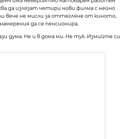
и Денч има невероятно натоварен работен
чаква да излязат четири нови филма с нейно
ли вече не мисли за оттегляне от киното,
 намерения да се пенсионира.
тази дума. Не и в дома ми. Не тук. Измийте си