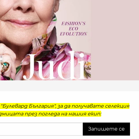
"Булевард България", за да получавате селекция
мицата през погледа на нашия екип: