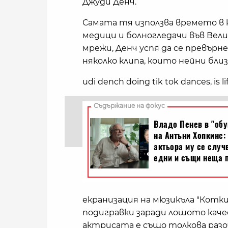
Джуди Денч.
Самата тя използва времето в
медици и болногледачи във Вел
мрежи, Денч успя да се превърне 
няколко клипа, които нейни близ
udi dench doing tik tok dances, is li
екранизация на мюзикъла "Котки
подигравки заради лошото качес
актрисата е също толкова разо