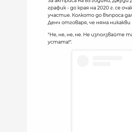
За актриса на 85 години, Джуд
график - до края на 2020 г. се о
участие. Колкото до въпроса да
Денч отговаря, че няма никакви
"Не, не, не, не. Не използвайте 
устата!".