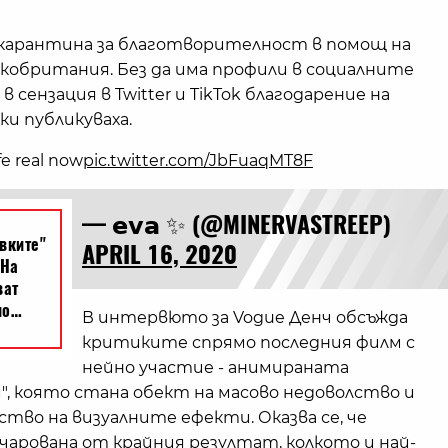
 карантина за благотворителност в помощ на
икобритания. Без да има профили в социалните
в сензация в Twitter и TikTok благодарение на
ки публикуваха.
fe real now
pic.twitter.com/JbFuaqMT8F
— 𝗲𝘃𝗮 ✨ (@MINERVASTREEP)
APRIL 16, 2020
В интервюто за Vogue Денч обсъжда
критиките спрямо последния филм с
нейно участие - анимираната
", която стана обект на масово недоволство и
тво на визуалните ефекти. Оказва се, че
чарована от крайния резултат, колкото и най-