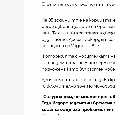
Запознат съм с
политиката за съх
На 85 години тя е на корицата 
беше избрана за лице на брита
юни. Тя е най-възрастната звез
изданието. Досега рекордът се
корицата на Vogue на 81 г.
Фотосесията с носителката на 
на пандемията, но в интервюто
подложена като възрастен чове
Денч коментира, че се надява к
"изключително голямо милосърд
"Сигурна съм, че моите прежив
Тези безпрецедентни времена с
хората осъзнаха проблемите н