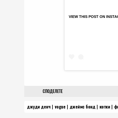
VIEW THIS POST ON INST
СПОДЕЛЕТЕ
джуди денч
vogue
джеймс бонд
котки
ф