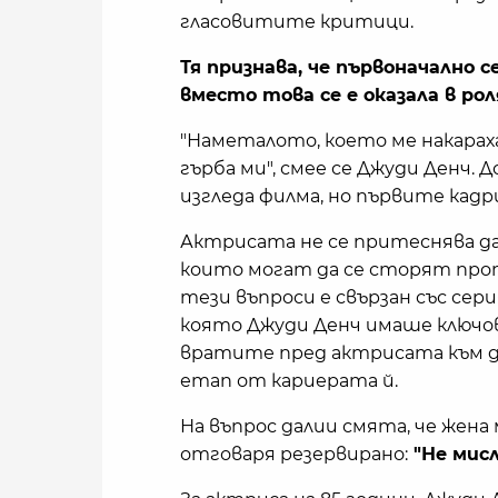
гласовитите критици.
Тя признава, че първоначално с
вместо това се е оказала в ро
"Наметалото, което ме накараха д
гърба ми", смее се Джуди Денч. 
изгледа филма, но първите кадри
Актрисата не се притеснява да
които могат да се сторят про
тези въпроси е свързан със сер
която Джуди Денч имаше ключова
вратите пред актрисата към до
етап от кариерата й.
На въпрос далии смята, че жена 
отговаря резервирано:
"Не мисл