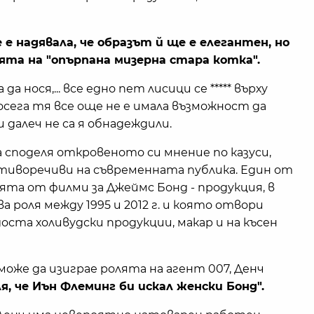
е е надявала, че образът й ще е елегантен, но
лята на "опърпана мизерна стара котка".
а нося,... все едно пет лисици се ***** върху
Досега тя все още не е имала възможност да
 далеч не са я обнадеждили.
 споделя откровеното си мнение по казуси,
тиворечиви на съвременната публика. Един от
ията от филми за Джеймс Бонд - продукция, в
 роля между 1995 и 2012 г. и която отвори
ста холивудски продукции, макар и на късен
може да изиграе ролята на агент 007, Денч
я, че Иън Флеминг би искал женски Бонд".