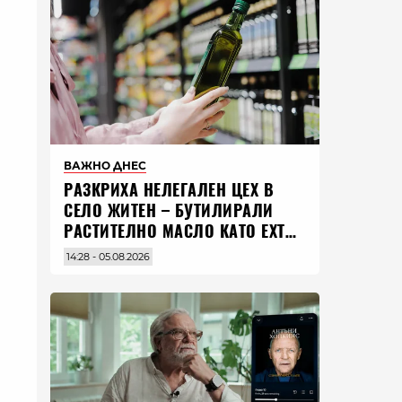
ВАЖНО ДНЕС
РАЗКРИХА НЕЛЕГАЛЕН ЦЕХ В
СЕЛО ЖИТЕН – БУТИЛИРАЛИ
РАСТИТЕЛНО МАСЛО КАТО EXTRA
VIRGIN ЗЕХТИН
14:28 - 05.08.2026