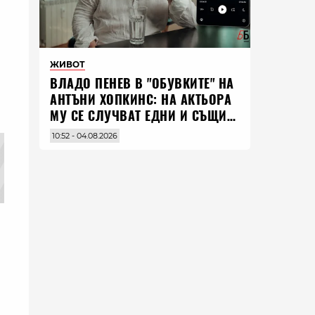
ЖИВОТ
ВЛАДO ПЕНЕВ В "ОБУВКИТЕ" НА
АНТЪНИ ХОПКИНС: НА АКТЬОРА
МУ СЕ СЛУЧВАТ ЕДНИ И СЪЩИ
НЕЩА ПО ЦЕЛИЯ СВЯТ
10:52 - 04.08.2026