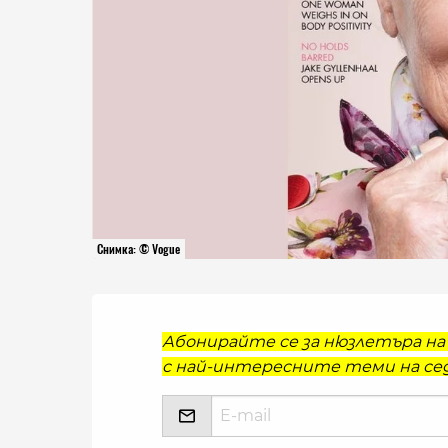
Снимка: © Vogue
Абонирайте се за нюзлетъра на 
с най-интересните теми на сед