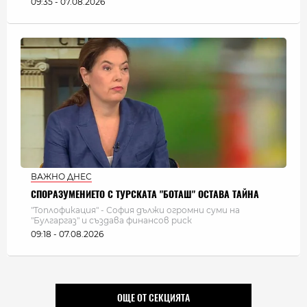
09:35 - 07.08.2026
ВАЖНО ДНЕС
СПОРАЗУМЕНИЕТО С ТУРСКАТА "БОТАШ" ОСТАВА ТАЙНА
"Топлофикация" - София дължи огромни суми на
"Булгаргаз" и създава финансов риск
09:18 - 07.08.2026
ОЩЕ ОТ СЕКЦИЯТА