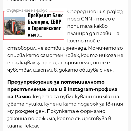
Според нейния разказ
пред CNN - тя го е
попитала какво
планира да прави, на
което той е
отговорил, че готви изненада. Момичето го
описва като самотен човек, който никога не
е разказвал за срещи с приятели, но се е
чувствал щастлив, докато общува с нея.
Предупреждение за потенциалното
престъпление има и в Instagram-профила
на Рамос
, където са публикувани снимки на
двете пушки, купени като подарък за 18-тия
му рожден ден. Покупката е формално
законна по режима, който съществува в
щата Тексас.