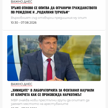
ВАЖНО ДНЕС
ТРЪМП ОТНОВО СЕ ОПИТВА ДА ОГРАНИЧИ ГРАЖДАНСТВОТО
ПО РОЖДЕНИЕ И „РОДИЛНИЯ ТУРИЗЪМ“
Върховният съд отхвърли предишния му опит
10:30 - 07.08.2026
ВАЖНО ДНЕС
„ХИМИЦИТЕ“ В ЛАБОРАТОРИЯТА ЗА ФЕНТАНИЛ НАУЧИЛИ
ОТ КЛИПЧЕТА КАК СЕ ПРОИЗВЕЖДА НАРКОТИКЪТ
МВР очаква нови престъпни групи да опитат да
заемат мястото на арестуваните