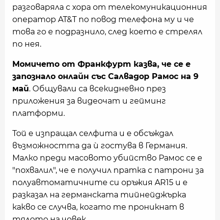
разговаряла с хора от телекомуникационния
оператор AT&T по повод телефона му и че
това го е подразнило, след което е стрелял
по нея.
Момичето от Франкфурт казва, че се е
запознало онлайн със Салвадор Рамос на 9
май
. Общували са всекидневно през
приложения за видеочат и гейминг
платформи.
Той е изпращал селфита и е обсъждал
възможността да ѝ гостува в Германия.
Малко преди масовото убийство Рамос се е
"похвалил", че е получил пратка с патрони за
полуавтоматичните си оръжия AR15 и е
разказал на германската тийнейджърка
какво се случва, когато те проникнат в
тялото на човек.