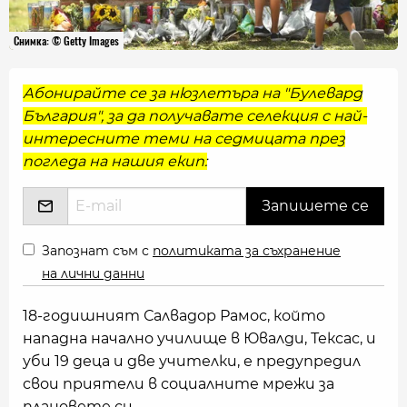
Снимка: © Getty Images
Абонирайте се за нюзлетъра на "Булевард
България", за да получавате селекция с най-
интересните теми на седмицата през
погледа на нашия екип:
Запознат съм с
политиката за съхранение
на лични данни
18-годишният Салвадор Рамос, който
нападна начално училище в Ювалди, Тексас, и
уби 19 деца и две учителки, е предупредил
свои приятели в социалните мрежи за
плановете си.