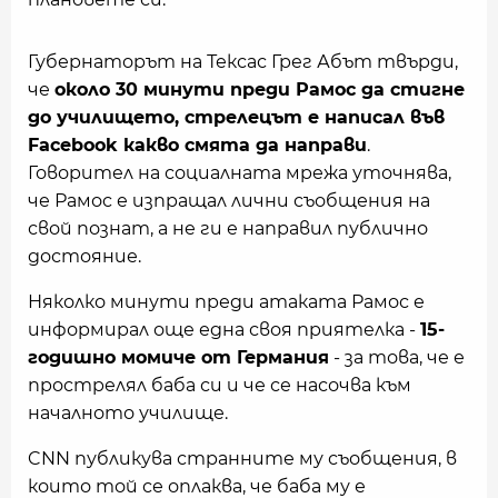
Губернаторът на Тексас Грег Абът твърди,
че
около 30 минути преди Рамос да стигне
до училището, стрелецът е написал във
Facebook какво смята да направи
.
Говорител на социалната мрежа уточнява,
че Рамос е изпращал лични съобщения на
свой познат, а не ги е направил публично
достояние.
Няколко минути преди атаката Рамос е
информирал още една своя приятелка -
15-
годишно момиче от Германия
- за това, че е
прострелял баба си и че се насочва към
началното училище.
CNN публикува странните му съобщения, в
които той се оплаква, че баба му е