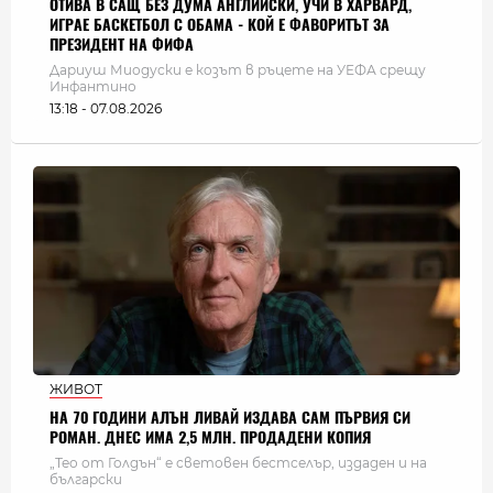
ОТИВА В САЩ БЕЗ ДУМА АНГЛИЙСКИ, УЧИ В ХАРВАРД,
ИГРАЕ БАСКЕТБОЛ С ОБАМА - КОЙ Е ФАВОРИТЪТ ЗА
ПРЕЗИДЕНТ НА ФИФА
Дариуш Миодуски е козът в ръцете на УЕФА срещу
Инфантино
13:18 - 07.08.2026
ЖИВОТ
НА 70 ГОДИНИ АЛЪН ЛИВАЙ ИЗДАВА САМ ПЪРВИЯ СИ
РОМАН. ДНЕС ИМА 2,5 МЛН. ПРОДАДЕНИ КОПИЯ
„Тео от Голдън“ е световен бестселър, издаден и на
български