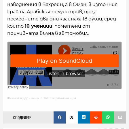
наводнения в Бахрейн, а в Оман, в източния
край на Арабския полуостров, през
последните два дни загинаха 18 души, сред
които
10 ученици
, пометени от
приливната вълна в автомобил.
Животът и други неща
·
Е166: Патриотични игри
СПОДЕЛЕТЕ