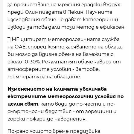
за прочистване на мръсния градски въздух
преди Олимпиадата в Пекин. Научните
изследвания обаче не дават категорични
изводи за това дали този метод е ефикасен.
TIME цитират метеорологичната служба
на ОАЕ, според която засяването на облаци
би могло да вдигне обема на валежите с
около 10-30%. Резултатът обаче зависи от
атмосферните условия - ветрове,
температура на облаците.
Изменението на климата увеличава
екстремните метеорологични условия по
целия свят
, като води до по-чести и по-
смъртоносни бедствия - от горещини и
горски пожари до наводнения.
По-рано лошото време предизвика