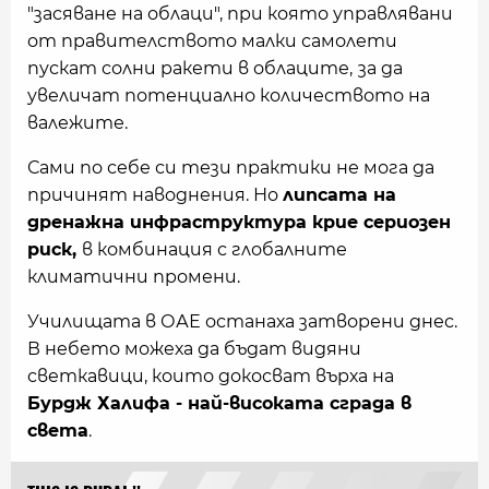
"засяване на облаци", при която управлявани
от правителството малки самолети
пускат солни ракети в облаците,
за да
увеличат потенциално количеството на
валежите.
Сами по себе си тези практики не мога да
причинят наводнения. Но
липсата на
дренажна инфраструктура крие сериозен
риск,
в комбинация с глобалните
климатични промени.
Училищата в ОАЕ останаха затворени днес.
В небето можеха да бъдат видяни
светкавици, които докосват върха на
Бурдж Халифа - най-високата сграда в
света
.