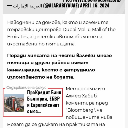
— العربية الإمارات (@ALARABIYAUAE)
APRIL 16, 2024
Наводнени са домове, както и големите
търговски центрове Dubai Mall и Mall of the
Emirates, а десетки автомобилите са
изоставени по пътищата.
Поради липсата на чести валежи много
пътища и други райони нямат
канализация, което е затруднило
изпомпването на водата.
Метеорологът
Ахмед Хабиб
коментира пред
"Bloomberg", че
повишените нива
могат да се дължат на практиката на