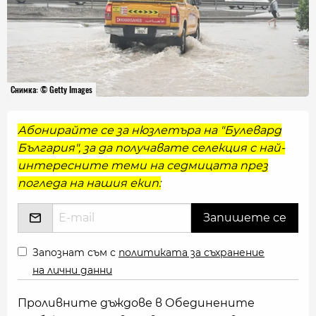
Снимка: © Getty Images
Абонирайте се за нюзлетъра на "Булевард
България", за да получавате селекция с най-
интересните теми на седмицата през
погледа на нашия екип:
Запознат съм с
политиката за съхранение
на лични данни
Проливните дъждове в Обединените