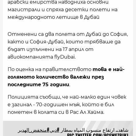
арабски емирства наводниха основни
магистрали и спряха десетки полети на
международното летище в Дубай
Отменени са два полета от Дубай до София,
както и София-Дубай, които трябваше да
бъдат изпълнени на 17 април от
авиокомпанията flyDubai.
По оценка на правителството
това е най-
голямото количество валежи през
последните 75 години
.
Полицията съобщи, че най-малко един човек
е загинал - 70-годишен мъж, който е бил
пометен в колата си в Рас Ал Хайма.
شاهد.. ارتفاع منسوب المياه بمطار
#دبي
#منخفض_الهدير
PIC.TWITTER.COM/8GSWSZBJKJ