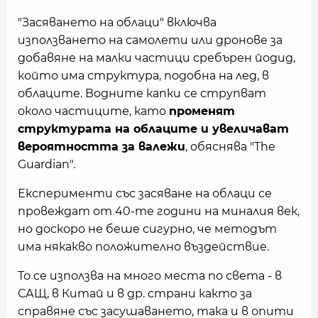
"Засяването на облаци" включва
използването на самолети или дронове за
добавяне на малки частици сребърен йодид,
който има структура, подобна на лед, в
облаците. Водните капки се струпват
около частиците, като
променят
структурата на облаците и увеличават
вероятността за валежи
, обяснява "The
Guardian".
Експерименти със засяване на облаци се
провеждат от 40-те години на миналия век,
но доскоро не беше сигурно, че методът
има някакво положително въздействие.
То се използва на много места по света - в
САЩ, в Китай и в др. страни както за
справяне със засушаването, така и в опити