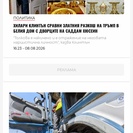
ПОЛИТИКА
ХИЛАРИ КЛИНТЪН СРАВНИ ЗЛАТНИЯ РАЗКОШ НА ТРЪМП В
БЕЛИЯ ДОМ С ДВОРЦИТЕ НА САДДАМ ХЮСЕИН
"Толкова е накичено и е отражение на неговата
нарцистична личност", казва Клинтън
16:23 - 08.08.2026