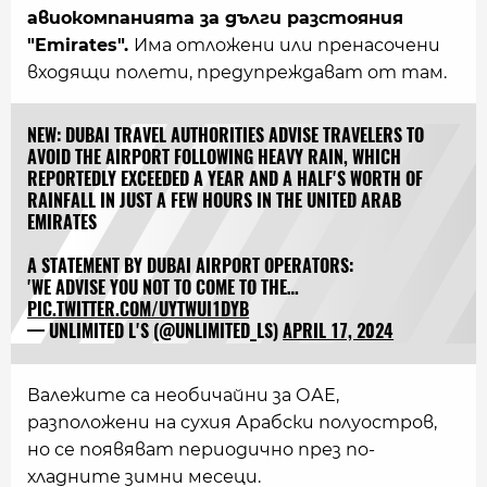
авиокомпанията за дълги разстояния
"Emirates".
Има отложени или пренасочени
входящи полети, предупреждават от там.
NEW: DUBAI TRAVEL AUTHORITIES ADVISE TRAVELERS TO
AVOID THE AIRPORT FOLLOWING HEAVY RAIN, WHICH
REPORTEDLY EXCEEDED A YEAR AND A HALF'S WORTH OF
RAINFALL IN JUST A FEW HOURS IN THE UNITED ARAB
EMIRATES
A STATEMENT BY DUBAI AIRPORT OPERATORS:
'WE ADVISE YOU NOT TO COME TO THE…
PIC.TWITTER.COM/UYTWUI1DYB
— UNLIMITED L'S (@UNLIMITED_LS)
APRIL 17, 2024
Валежите са необичайни за ОАЕ,
разположени на сухия Арабски полуостров,
но се появяват периодично през по-
хладните зимни месеци.