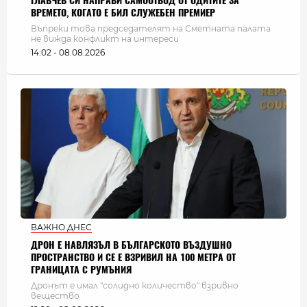
ГЛАВЧЕВ СИ НАПРАВИ САМООТВОД ОТ ОДИТИТЕ ЗА
ВРЕМЕТО, КОГАТО Е БИЛ СЛУЖЕБЕН ПРЕМИЕР
Въпреки това председателят на Сметната палата
не вижда конфликт на интереси
14:02 - 08.08.2026
ВАЖНО ДНЕС
ДРОН Е НАВЛЯЗЪЛ В БЪЛГАРСКОТО ВЪЗДУШНО
ПРОСТРАНСТВО И СЕ Е ВЗРИВИЛ НА 100 МЕТРА ОТ
ГРАНИЦАТА С РУМЪНИЯ
Дронът е имал "солидно количество" взривно
вещество