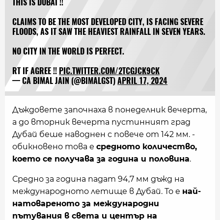
THIS IS DUBAI !!
CLAIMS TO BE THE MOST DEVELOPED CITY, IS FACING SEVERE
FLOODS, AS IT SAW THE HEAVIEST RAINFALL IN SEVEN YEARS.
NO CITY IN THE WORLD IS PERFECT.
RT IF AGREE !!
PIC.TWITTER.COM/2TCGJCK9CK
— CA BIMAL JAIN (@BIMALGST)
APRIL 17, 2024
Дъждовете започнаха в понеделник вечерта,
а до вторник вечерта пустинният град
Дубай беше наводнен с повече от 142 мм. -
обикновено това е
средното количество,
което се получава за година и половина
.
Средно за година падат 94,7 мм дъжд на
международното летище в Дубай. То е
най-
натовареното за международни
пътувания в света и център на