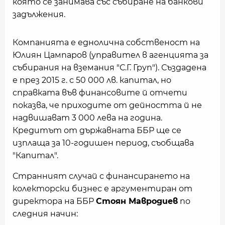
която се занимава със събиране на банкови
задължения.
Компанията е еднолична собственост на
Юлиян Цампаров (управител в агенцията за
събирания на вземания "С.Г. Груп"). Създадена
е през 2015 г. с 50 000 лв. капитал, но
справката във финансовите й отчети
показва, че приходите от дейността й не
надвишават 3 000 лева на година.
Кредитът от държавната ББР ще се
изплаща за 10-годишен период, съобщава
"Капитал".
Странният случай с финансирането на
колекторски бизнес е аргументиран от
директора на ББР
Стоян Мавродиев
по
следния начин: