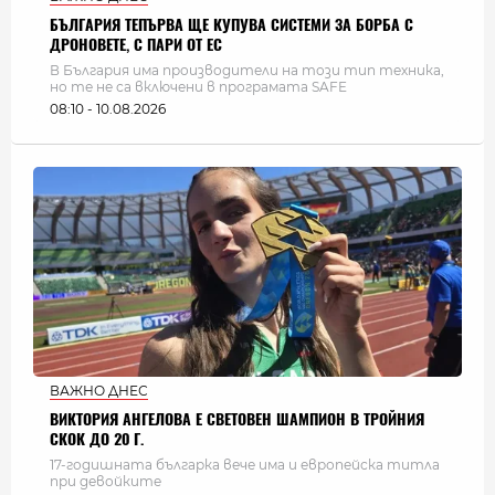
БЪЛГАРИЯ ТЕПЪРВА ЩЕ КУПУВА СИСТЕМИ ЗА БОРБА С
ДРОНОВЕТЕ, С ПАРИ ОТ ЕС
В България има производители на този тип техника,
но те не са включени в програмата SAFE
08:10 - 10.08.2026
ВАЖНО ДНЕС
ВИКТОРИЯ АНГЕЛОВА Е СВЕТОВЕН ШАМПИОН В ТРОЙНИЯ
СКОК ДО 20 Г.
17-годишната българка вече има и европейска титла
при девойките