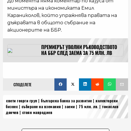
До момента няма коментар по казуса от
министъра на икономиката Емил
Караниколов, който упражнява правата на
дъжравата в общото събрание на
акционерите на ББР.
ПРЕМИЕРЪТ УВОЛНИ РЪКОВОДСТВОТО
НА ББР СЛЕД ЗАЕМА ЗА 75 МЛН. ЛВ
СПОДЕЛЕТЕ
свети георги груп
българска банка за развитие
колекторски
бизнес
събиране на вземания
заеми
75 млн. лв.
томислав
дончев
стоян мавродиев