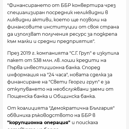
"Финансирането от ББР конвертира чрез
специализиран посредник неликвидни в
ликвидни активи, което ще позволи на
финансовите институции от своя страна
да използват получения ресурс за подкрепа
към малки и средни предприятия".
През 2019 г. компанията "С.Г. Груп" е изкупила
пакет от 538 млн. лв. лоши кредити на
Първа инвестиционна банка. Според
информация на "24 часа", новата сделка за
финансиране на "Свети Георги груп" е за
откупуването на необслужвани заеми от
Пощенска банка и Общинска банка.
От коалицията "Демократична България"
обвиниха ръководството на ББР в
"корупционна операция"
и поискаха