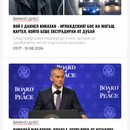
ВАЖНО ДНЕС
КОЙ Е ДАНИЕЛ КИНАХАН - ИРЛАНДСКИЯТ БОС НА МОГЪЩ
КАРТЕЛ, КОЙТО БЕШЕ ЕКСТРАДИРАН ОТ ДУБАЙ
САЩ предлагаха награда до 5 млн. долара за
залавянето на 49-годишния ирландец
09:17 - 10.08.2026
ВАЖНО ДНЕС
НИКОЛАЙ МЛАДЕНОВ: ПЛАНЪТ, ОТХВЪРЛЕН ОТ НЕТАНЯХУ,