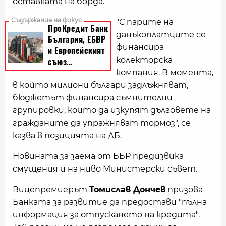
оставката на борда.
"С парите на
данъкоплатците се
финансира
колекторска
компания. В момента,
в който милиони българи задлъжняват,
бюджетът финансира съмнителни
групировки, които да изкупят дълговете на
гражданите да упражняват тормоз", се
казва в позицията на ДБ.
Новината за заема от ББР предизвика
смущения и на ниво Министерски съвет.
Вицепремиерът
Томислав Дончев
призова
Банката за развитие да предостави "пълна
информация за отпускането на кредита".