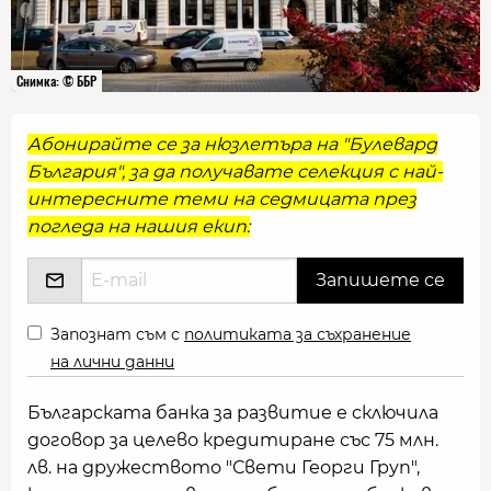
Снимка: © ББР
Абонирайте се за нюзлетъра на "Булевард
България", за да получавате селекция с най-
интересните теми на седмицата през
погледа на нашия екип:
Запознат съм с
политиката за съхранение
на лични данни
Българската банка за развитие е сключила
договор за целево кредитиране със 75 млн.
лв. на дружеството "Свети Георги Груп",