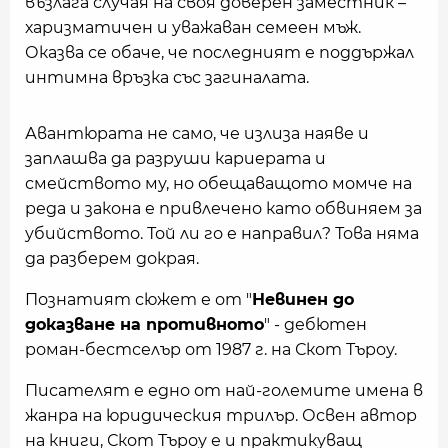
възлага случая на своя доверен заместник –
харизматичен и уважаван семеен мъж.
Оказва се обаче, че последният е поддържал
интимна връзка със загиналата.
Авантюрата не само, че излиза наяве и
заплашва да разруши кариерата и
смейството му, но обещаващото момче на
реда и закона е привлечено като обвиняем за
убийството. Той ли го е направил? Това няма
да разберем докрая.
Познатият сюжет е от "
Невинен до
доказване на противното
" - дебютен
роман-бестселър от 1987 г. на Скот Търоу.
Писателят е едно от най-големите имена в
жанра на юридическия трилър. Освен автор
на книги, Скот Търоу е и практикуващ