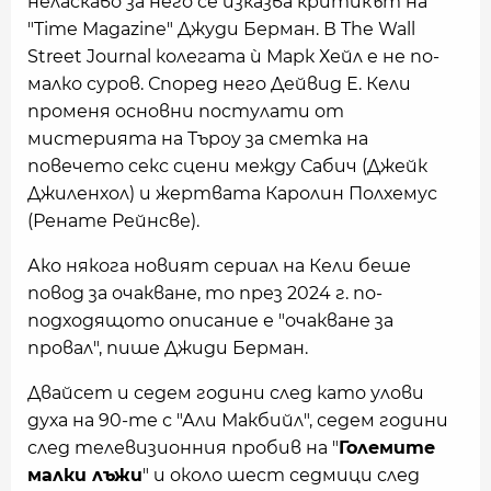
неласкаво за него се изказва критикът на
"Time Magazine" Джуди Берман. В The Wall
Street Journal колегата ѝ Марк Хейл е не по-
малко суров. Според него Дейвид Е. Кели
променя основни постулати от
мистерията на Търоу за сметка на
повечето секс сцени между Сабич (Джейк
Джиленхол) и жертвата Каролин Полхемус
(Ренате Рейнсве).
Ако някога новият сериал на Кели беше
повод за очакване, то през 2024 г. по-
подходящото описание е "очакване за
провал", пише Джиди Берман.
Двайсет и седем години след като улови
духа на 90-те с "Али Макбийл", седем години
след телевизионния пробив на "
Големите
малки лъжи
" и около шест седмици след