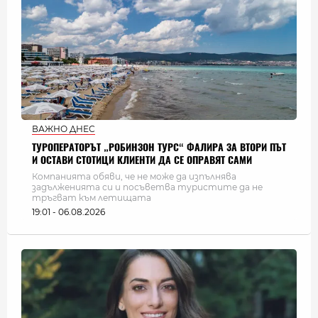
ВАЖНО ДНЕС
ТУРОПЕРАТОРЪТ „РОБИНЗОН ТУРС“ ФАЛИРА ЗА ВТОРИ ПЪТ
И ОСТАВИ СТОТИЦИ КЛИЕНТИ ДА СЕ ОПРАВЯТ САМИ
Компанията обяви, че не може да изпълнява
задълженията си и посъветва туристите да не
тръгват към летищата
19:01 - 06.08.2026