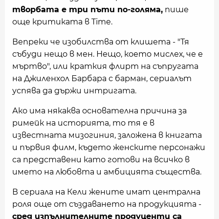
творбата е три пъти по-голяма,
пише
още критиката в Time.
Вепреки че изобилства от клишета - "Тя
събуди нещо в мен. Нещо, което мислех, че е
мъртво", или краткия флирт на съпругата
на Джиленхол Барбара с барман, сериалът
успява да държи интригата.
Ако има някаква основателна причина за
римейк на историята, то тя е в
известната мизогиния, заложена в книгата
и първия филм, където женските персонажи
са представени като готови на всичко в
името на любовта и амбицията същества.
В сериала на Кели жените имат централна
роля още от създаването на продукцията -
сред изпълнителните продуценти са