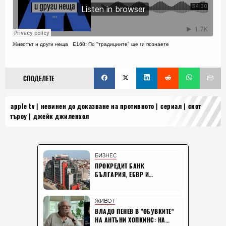
Животът и други неща
·
E168: По "традициите" ще ги познаете
СПОДЕЛЕТЕ
apple tv
невинен до доказване на противното
сериал
скот
търоу
джейк джиленхол