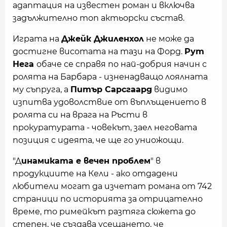
адаптация на известен роман и включва
задължително топ актьорски състав.
Играта на
Джейк Джиленхол
не може да
достигне висотата на тази на Форд.
Рут
Нега
обаче се справя по най-добрия начин с
ролята на Барбара - изненадващо лоялната
му съпруга, а
Питър Сарсгаард
видимо
изпитва удоволствие от въплъщението в
ролята си на врага на Ръсти в
прокуратурата - човекът, заел неговата
позиция с идеята, че ще го униожощи.
"Д
инамиката е вечен проблем
" в
продукциите на Кели - ако отдадени
любители могат да изчетат романа от 742
страници по историята за отрицателно
време, то римейкът разтяга сюжета до
степен, че създава усещането, че