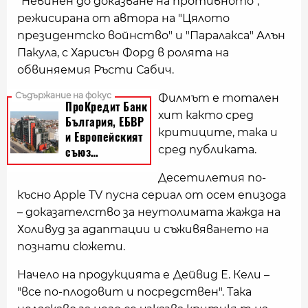
"Невинен до доказване на противното",
режисирана от автора на "Цялото
президентско войнство" и "Паралакса" Алън
Пакула, с Харисън Форд в ролята на
обвиняемия Ръсти Сабич.
Филмът е тотален
хит както сред
критиците, така и
сред публиката.
Десетилетия по-
късно Apple TV пусна сериал от осем епизода
– доказателство за неутолимата жажда на
Холивуд за адаптации и съживяването на
познати сюжети.
Начело на продукцията е
Дейвид Е. Кели –
"все по-плодовит и посредствен". Така