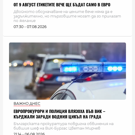
ОТ 9 АВГУСТ ЕТИКЕТИТЕ ВЕЧЕ ЩЕ БЪДАТ САМО В ЕВРО
Двойното обозначаване на цените вече няма да е
задължително, но търговците могат да го прилагат
по желание
07:30 - 07.08.2026
ВАЖНО ДНЕС
ЕВРОПРОКУРОРИ И ПОЛИЦИЯ ВЛЯЗОХА ВЪВ ВИК –
КЪРДЖАЛИ ЗАРАДИ ВОДНИЯ ЦИКЪЛ НА ГРАДА
Българската прокуратура повдигна обвинения на
бившия шеф на ВиК-Бургас Цветан Мирчев
21:14 - 06.08.2026