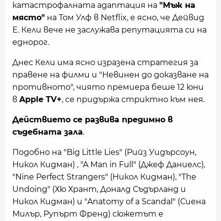
катастрофалната адаптация на
"Мъж на
място"
на Том Улф в Netflix, е ясно, че Дейвид
Е. Кели вече не заслужава репутацията си на
еднорог.
Днес Кели има ясно изразена стратегия за
правене на филми и "Невинен до доказване на
противното", чиято премиера беше 12 юни
в
Apple TV+
, се придържа стриктно към нея.
Действието се развива предимно в
съдебната зала
.
Подобно на "Big Little Lies" (Рийз Уидърсоун,
Никол Кидман) , "A Man in Full" (Джеф Даниелс),
"Nine Perfect Strangers" (Никол Кидман), "The
Undoing" (Хю Хрант, Доналд Съдърланд и
Никол Кидман) и "Anatomy of a Scandal" (Сиена
Милър, Рупърт Френд) сюжетът е