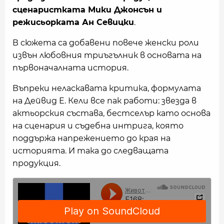
сценаристката Мики Джонсън и
режисьорката Ан Севицки
.
В сюжета са добавени повече женски роли
извън любовния триъгълник в основата на
първоначалната история.
Въпреки неласкавата критика, формулата
на Дейвид Е. Кели все пак работи: звезда в
актьорския състава, бестселър като основа
на сценария и съдебна интрига, която
поддържа напрежението до края на
историята. И така до следващата
продукция.