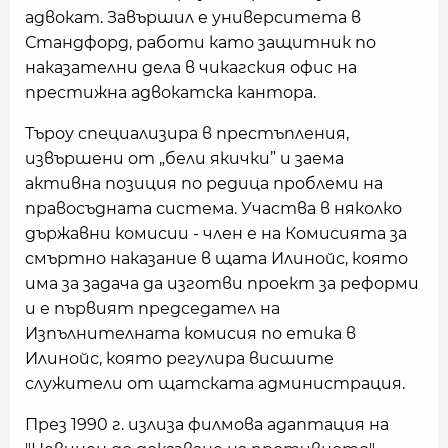
адвокат. Завършил е университета в
Стандфорд, работи като защитник по
наказателни дела в чикагския офис на
престижна адвокатска кантора.
Търоу специализира в престъпления,
извършени от „бели якички” и заема
активна позиция по редица проблеми на
правосъдната система. Участва в няколко
държавни комисии - член е на Комисията за
смъртно наказание в щата Илинойс, която
има за задача да изготви проект за реформи
и е първият председател на
Изпълнителната комисия по етика в
Илинойс, която регулира висшите
служители от щатската администрация.
През 1990 г. излиза филмова адаптация на