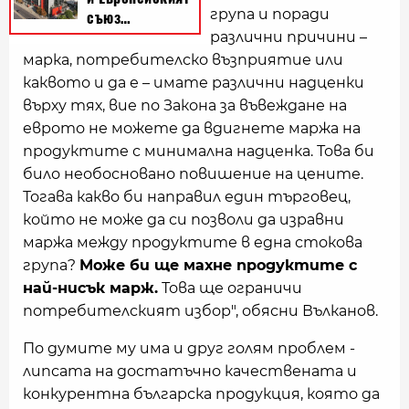
група и поради
различни причини –
марка, потребителско възприятие или
каквото и да е – имате различни надценки
върху тях, вие по Закона за въвеждане на
еврото не можете да вдигнете маржа на
продуктите с минимална надценка. Това би
било необосновано повишение на цените.
Тогава какво би направил един търговец,
който не може да си позволи да изравни
маржа между продуктите в една стокова
група?
Може би ще махне продуктите с
най-нисък марж.
Това ще ограничи
потребителският избор", обясни Вълканов.
По думите му има и друг голям проблем -
липсата на достатъчно качествената и
конкурентна българска продукция, която да