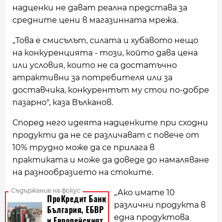
надценки не дават реална представа за
средните цени в магазинната мрежа.
„Това е смисълът, силата и хубавото нещо
на конкуренцията - този, който дава цена
или условия, които не са достатъчно
атрактивни за потребителя или за
доставчика, конкурентът му стои по-добре
пазарно", каза Вълканов.
Според него идеята надценките при сходни
продукти да не се различават с повече от
10% трудно може да се прилага в
практиката и може да доведе до намаляване
на разнообразието на стоките.
„Ако имате 10
различни продукта в
една продуктова