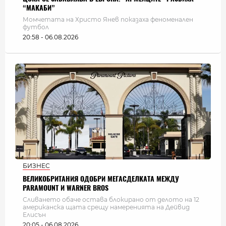
“МАКАБИ”
Момчетата на Христо Янев показаха феноменален
футбол
20:58 - 06.08.2026
БИЗНЕС
ВЕЛИКОБРИТАНИЯ ОДОБРИ МЕГАСДЕЛКАТА МЕЖДУ
PARAMOUNT И WARNER BROS
Сливането обаче остава блокирано от делото на 12
американска щата срещу намеренията на Дейвид
Елисън
20:05 - 06.08.2026