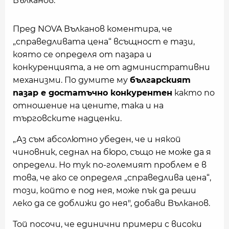
Вълканов.
Пред NOVA Вълканов коментира, че
„справедливата цена“ всъщност е тази,
която се определя от пазара и
конкуренцията, а не от административни
механизми. По думите му
българският
пазар е достатъчно конкурентен
както по
отношение на цените, така и на
търговските надценки.
„Аз съм абсолютно убеден, че и някой
чиновник, седнал на бюро, също не може да я
определи. Но тук по-големият проблем е в
това, че ако се определя „справедлива цена“,
този, който е под нея, може пък да реши
леко да се доближи до нея", добави Вълканов.
Той посочи, че единични пр
имери с високи