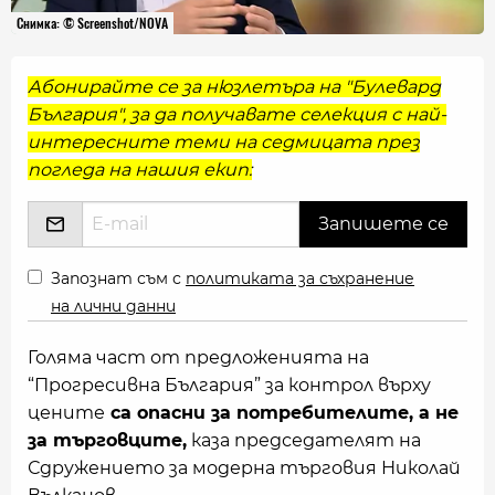
Снимка: © Screenshot/NOVA
Абонирайте се за нюзлетъра на "Булевард
България", за да получавате селекция с най-
интересните теми на седмицата през
погледа на нашия екип:
Запознат съм с
политиката за съхранение
на лични данни
Голяма част от предложенията на
“Прогресивна България” за контрол върху
цените
са опасни за потребителите, а не
за търговците,
каза председателят на
Сдружението за модерна търговия Николай