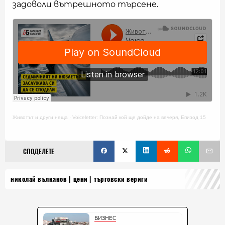
задоволи вътрешното търсене.
Животът и други неща
·
Voiceletter: Познай кой ще дойде на вечеря, Епизод 15
СПОДЕЛЕТЕ
николай вълканов
цени
търговски вериги