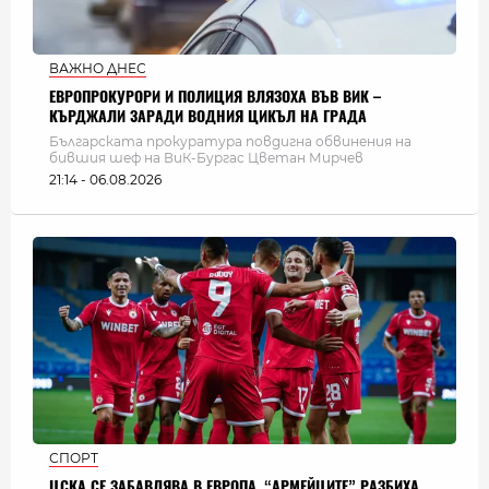
ВАЖНО ДНЕС
ЕВРОПРОКУРОРИ И ПОЛИЦИЯ ВЛЯЗОХА ВЪВ ВИК –
КЪРДЖАЛИ ЗАРАДИ ВОДНИЯ ЦИКЪЛ НА ГРАДА
Българската прокуратура повдигна обвинения на
бившия шеф на ВиК-Бургас Цветан Мирчев
21:14 - 06.08.2026
СПОРТ
ЦСКА СЕ ЗАБАВЛЯВА В ЕВРОПА. “АРМЕЙЦИТЕ” РАЗБИХА