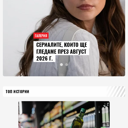
ГАЛЕРИЯ
, КОИТО ЩЕ
AUDI Q9 СТА
РЕЗ АВГУСТ
ГОЛЕМИЯТ М
ИСТОРИЯТА Н
ТОП ИСТОРИИ