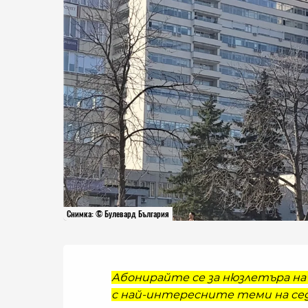
Снимка: © Булевард България
Абонирайте се за нюзлетъра на 
с най-интересните теми на сед