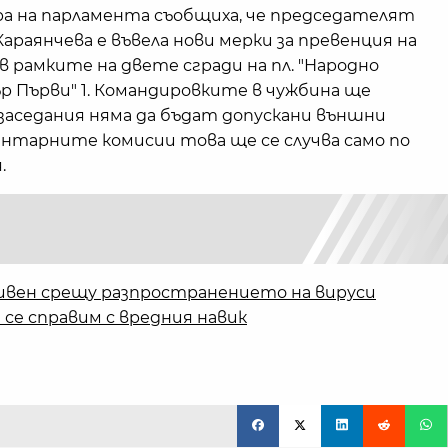
 на парламента съобщиха, че председателят
раянчева е въвела нови мерки за превенция на
 рамките на двете сгради на пл. "Народно
дър Първи" 1. Командировките в чужбина ще
 заседания няма да бъдат допускани външни
ментарните комисии това ще се случва само по
.
ивен срещу разпространението на вируси
 се справим с вредния навик