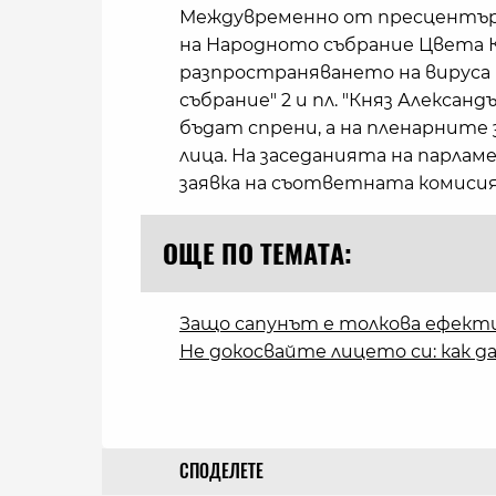
Междувременно от пресцентъра
на Народното събрание Цвета Ка
разпространяването на вируса в
събрание" 2 и пл. "Княз Алексан
бъдат спрени, а на пленарните
лица. На заседанията на парла
заявка на съответната комисия
ОЩЕ ПО ТЕМАТА:
Защо сапунът е толкова ефект
Не докосвайте лицето си: как да
СПОДЕЛЕТЕ