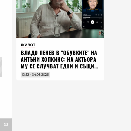
ЖИВОТ
ВЛАДO ПЕНЕВ В "ОБУВКИТЕ" НА
АНТЪНИ ХОПКИНС: НА АКТЬОРА
МУ СЕ СЛУЧВАТ ЕДНИ И СЪЩИ
НЕЩА ПО ЦЕЛИЯ СВЯТ
10:52 - 04.08.2026