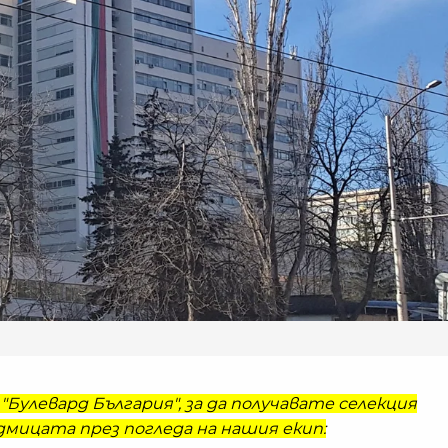
"Булевард България", за да получавате селекция
мицата през погледа на нашия екип: