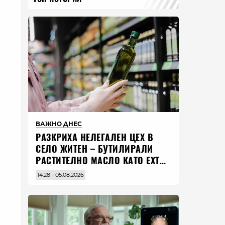
ВАЖНО ДНЕС
РАЗКРИХА НЕЛЕГАЛЕН ЦЕХ В
СЕЛО ЖИТЕН – БУТИЛИРАЛИ
РАСТИТЕЛНО МАСЛО КАТО EXTRA
VIRGIN ЗЕХТИН
14:28 - 05.08.2026