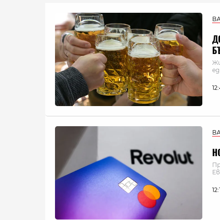
В
Д
Б
Жи
ед
12
В
Н
Пр
Ев
12