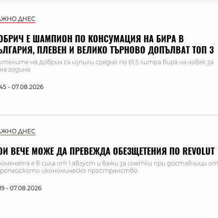
АЖНО ДНЕС
ОБРИЧ Е ШАМПИОН ПО КОНСУМАЦИЯ НА БИРА В
ЪЛГАРИЯ, ПЛЕВЕН И ВЕЛИКО ТЪРНОВО ДОПЪЛВАТ ТОП 3
телите на Добрич са изпили средно по 61,5 литра бира на човек за
на година
:45 - 07.08.2026
АЖНО ДНЕС
ОИ ВЕЧЕ МОЖЕ ДА ПРЕВЕЖДА ОБЕЗЩЕТЕНИЯ ПО REVOLUT
омяната е в сила от 1 август и важи за сметки при доставчици о
ропейското икономическо пространство
:19 - 07.08.2026