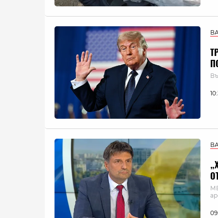
В
Т
П
Въ
10
В
„
О
МВ
а
09