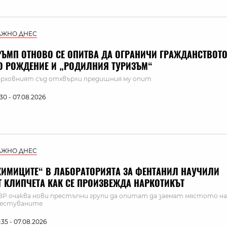
АЖНО ДНЕС
РЪМП ОТНОВО СЕ ОПИТВА ДА ОГРАНИЧИ ГРАЖДАНСТВОТ
О РОЖДЕНИЕ И „РОДИЛНИЯ ТУРИЗЪМ“
рховният съд отхвърли предишния му опит
:30 - 07.08.2026
АЖНО ДНЕС
ХИМИЦИТЕ“ В ЛАБОРАТОРИЯТА ЗА ФЕНТАНИЛ НАУЧИЛИ
Т КЛИПЧЕТА КАК СЕ ПРОИЗВЕЖДА НАРКОТИКЪТ
Р очаква нови престъпни групи да опитат да заемат мястото на
рестуваните
:35 - 07.08.2026