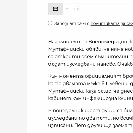
Запознат съм с
политиката за съх
Началникът на Военомедицинска
Мутафчийски обяви, че няма нови
са открити осем съмнителни пр
бъдат изследвани наново. Очакв
Към момента официалният брой
като двамата мъже в Плевен и д
Мутафчийски каза също, че дн
кабинет към инфекциозна клини
В понеделник шест души са бил
изследвани по два пъти, но вси
изписани. Пет други ще заемат