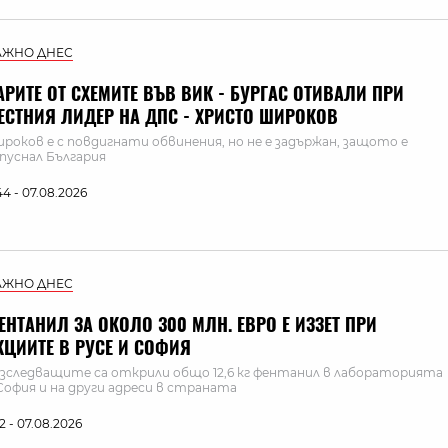
АЖНО ДНЕС
АРИТЕ ОТ СХЕМИТЕ ВЪВ ВИК - БУРГАС ОТИВАЛИ ПРИ
ЕСТНИЯ ЛИДЕР НА ДПС - ХРИСТО ШИРОКОВ
роков е с повдигнати обвинения, но не е задържан, защото е
пуснал България
:44 - 07.08.2026
АЖНО ДНЕС
ЕНТАНИЛ ЗА ОКОЛО 300 МЛН. ЕВРО Е ИЗЗЕТ ПРИ
КЦИИТЕ В РУСЕ И СОФИЯ
зследващите са открили общо 12,6 кг фентанил в лабораторията
София и на други адреси в страната
:12 - 07.08.2026