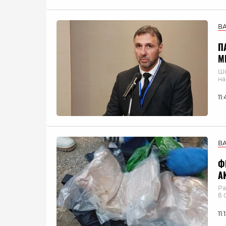
В
П
М
Ши
на
11
В
Ф
А
Ра
в 
11