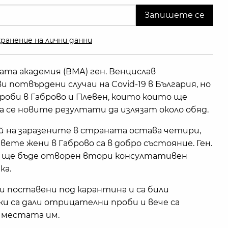
ранение на лични данни
та академия (ВМА) ген. Венцислав
 потвърдени случаи на Covid-19 в България, но
оби в Габрово и Плевен, които които ще
а се новите резултати да излязат около обяд.
 на заразените в страната остава четири,
вете жени в Габрово са в добро състояние. Ген.
ес ще бъде отворен втори консултативен
ка.
и поставени под карантина и са били
чки са дали отрицателни проби и вече са
 местата им.