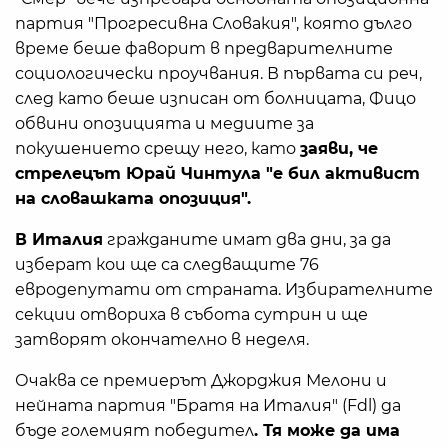
партия "Прогресивна Словакия", която дълго
време беше фаворит в предварителните
социологически проучвания. В първата си реч,
след като беше изписан от болницата, Фицо
обвини опозицията и медиите за
покушението срещу него, като
заяви, че
стрелецът Юрай Чинтула "е бил активист
на словашката опозиция".
В Италия
гражданите имат два дни, за да
изберат кои ще са следващите 76
евродепутати от страната. Избирателните
секции отвориха в събота сутрин и ще
затворят окончателно в неделя.
Очаква се премиерът Джорджия Мелони и
нейната партия "Братя на Италия" (Fdl) да
бъде големият победител
. Тя може да има