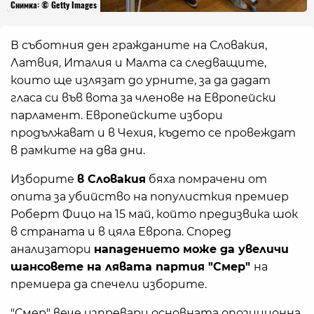
Снимка: © Getty Images
В съботния ден гражданите на Словакия,
Латвия, Италия и Малта са следващите,
които ще излязат до урните, за да дадат
гласа си във вота за членове на Европейски
парламент. Европейските избори
продължават и в Чехия, където се провеждат
в рамките на два дни.
Изборите
в Словакия
бяха помрачени от
опита за убийство на популисткия премиер
Роберт Фицо на 15 май, който предизвика шок
в страната и в цяла Европа. Според
анализатори
нападението може да увеличи
шансовете на лявата партия "Смер"
на
премиера да спечели изборите.
"Смер" вече изпревари основната опозиционна