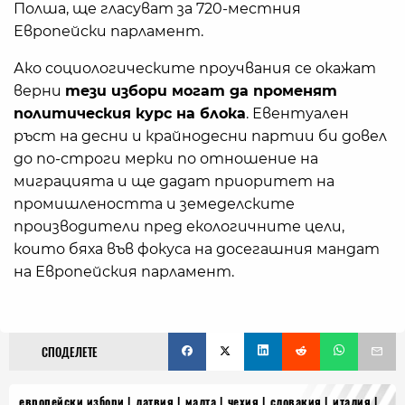
Полша, ще гласуват за 720-местния
Европейски парламент.
Ако социологическите проучвания се окажат
верни
тези избори могат да променят
политическия курс на блока
. Евентуален
ръст на десни и крайнодесни партии би довел
до по-строги мерки по отношение на
миграцията и ще дадат приоритет на
промишлеността и земеделските
производители пред екологичните цели,
които бяха във фокуса на досегашния мандат
на Европейския парламент.
СПОДЕЛЕТЕ
европейски избори
латвия
малта
чехия
словакия
италия