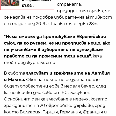
страната,
президентът заяви, че
се надява на по-добра избирателна активност
от тази през 2019 г. Тогава тя е едва 28%.
"Няма смисъл да критикуваме Европейския
съюз, да го ругаем, че ни предписва нещо, ако
не участваме в изборите и не използваме
правото си да променим тези неща"
, каза
той пред журналисти.
В събота
гласуват и гражданите на Латвия
и Малта.
Окончателните резултати ще
бъдат оповестени едва в неделя вечер, след
като всички държави от ЕС гласуват.
Основният ден за гласуване е неделя, когато
гражданите на 20 европейски държави, сред
които България, Гърция, Германия, Франция и