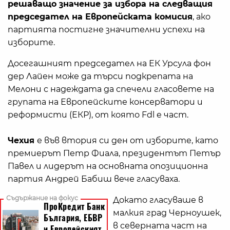
решаващо значение за избора на следващия
председател на Европейската комисия
, ако
партията постигне значителни успехи на
изборите.
Досегашният председател на ЕК Урсула фон
дер Лайен може да търси подкрепата на
Мелони с надеждата да спечели гласовете на
групата на Европейските консерватори и
реформисти (ЕКР), от която Fdl e част.
Чехия
е във втория си ден от изборите, като
премиерът Петр Фиала, президентът Петър
Павел и лидерът на основната опозиционна
партия Андрей Бабиш вече гласуваха.
Докато гласуваше в
малкия град Черноушек,
в северната част на