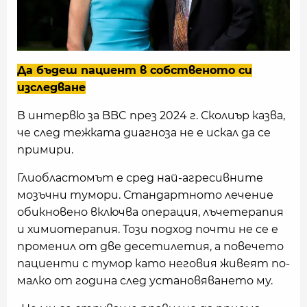
Да бъдеш пациент в собственото си
изследване
В интервю за BBC през 2024 г. Сколиър казва,
че след тежката диагноза не е искал да се
примири.
Глиобластомът е сред най-агресивните
мозъчни тумори. Стандартното лечение
обикновено включва операция, лъчетерапия
и химиотерапия. Този подход почти не се е
променил от две десетилетия, а повечето
пациенти с тумор като неговия живеят по-
малко от година след установяването му.