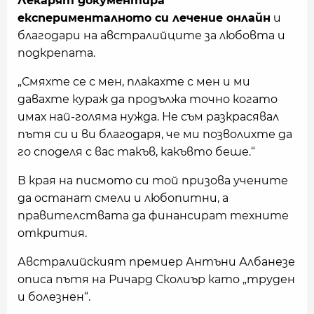
Лекарят документира
експерименталното си лечение онлайн
и
благодари на австралийците за любовта и
подкрепата.
„Смяхте се с мен, плакахте с мен и ми
давахте кураж да продължа точно когато
имах най-голяма нужда. Не съм разкрасявал
пътя си и ви благодаря, че ми позволихте да
го споделя с вас такъв, какъвто беше.“
В края на писмото си той призова учените
да останат смели и любопитни, а
правителствата да финансират техните
открития.
Австралийският премиер Антъни Албанезе
описа пътя на Ричард Сколиър като „труден
и болезнен“.