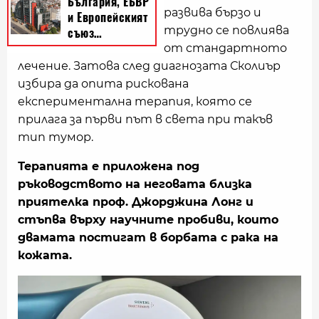
развива бързо и
трудно се повлиява
от стандартното
лечение. Затова след диагнозата Сколиър
избира да опита рискована
експериментална терапия, която се
прилага за първи път в света при такъв
тип тумор.
Терапията е приложена под
ръководството на неговата близка
приятелка проф. Джорджина Лонг и
стъпва върху научните пробиви, които
двамата постигат в борбата с рака на
кожата.