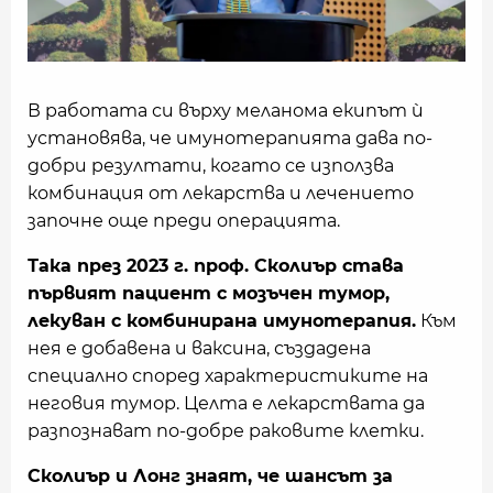
В работата си върху меланома екипът ѝ
установява, че имунотерапията дава по-
добри резултати, когато се използва
комбинация от лекарства и лечението
започне още преди операцията.
Така през 2023 г. проф. Сколиър става
първият пациент с мозъчен тумор,
лекуван с комбинирана имунотерапия.
Към
нея е добавена и ваксина, създадена
специално според характеристиките на
неговия тумор. Целта е лекарствата да
разпознават по-добре раковите клетки.
Сколиър и Лонг знаят, че шансът за