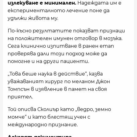
излекуване е минимален.
Надеждата им е
експерименталното лечение поне да
удължи живота му.
По-късно резултатите показват признаци
на положителен имунен отговор в мозъка.
Сега клинично изпитване в ранен етап
проверява дали този подход може да
помогне и на други пациенти.
„Това беше наука в действие“, казва
уважаваният хирург по меланом Джон
Томпсън в изявление в памет на своя
приятел.
Той описва Сколиър като „ведро, земно
момче“ и като блестящ учен с
международно признание.