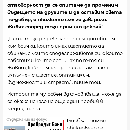
отговорност да се опитаме да променим
бъдещето на другите и да оставим света
по-добър, отколкото сме го заварили.
Живях според този принцип докрай."
„Пиша тези редове като последно сбогом
към всички, които имах щастието да
обичам, с които споделях живота си, с които
работих и които срещнах по пътя си.
Живот, който мога да опиша само като
изпълнен с щастие, оптимизъм,
възможности и страст.“, пише той.
Историята му, освен вдъхновяваща, може да
се окаже начало на още един пробив в
медицината.
Глиобластомът
обикновено се