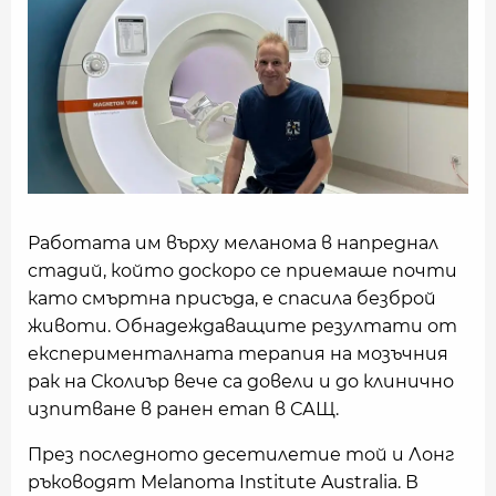
Работата им върху меланома в напреднал
стадий, който доскоро се приемаше почти
като смъртна присъда, е спасила безброй
животи. Обнадеждаващите резултати от
експерименталната терапия на мозъчния
рак на Сколиър вече са довели и до клинично
изпитване в ранен етап в САЩ.
През последното десетилетие той и Лонг
ръководят Melanoma Institute Australia. В