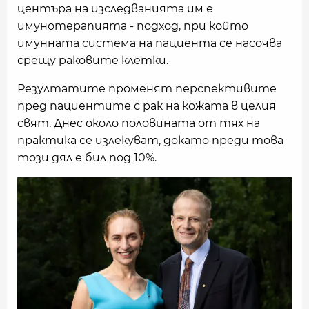
центъра на изследванията им е
имунотерапията - подход, при който
имунната система на пациента се насочва
срещу раковите клетки.
Резултатите променят перспективите
пред пациентите с рак на кожата в целия
свят. Днес около половината от тях на
практика се излекуват, докато преди това
този дял е бил под 10%.