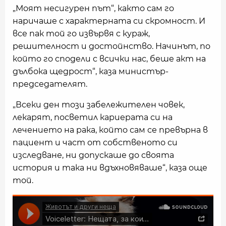
„Моят несигурен път“, както сам го
наричаше с характерната си скромност. И
все пак той го извървя с кураж,
решителност и достойнство. Начинът, по
който го сподели с всички нас, беше акт на
дълбока щедрост“, каза министър-
председателят.
„Всеки ден този забележителен човек,
лекарят, посветил кариерата си на
лечението на рака, който сам се превърна в
пациент и част от собственото си
изследване, ни допускаше до своята
история и така ни вдъхновяваше“, каза още
той.