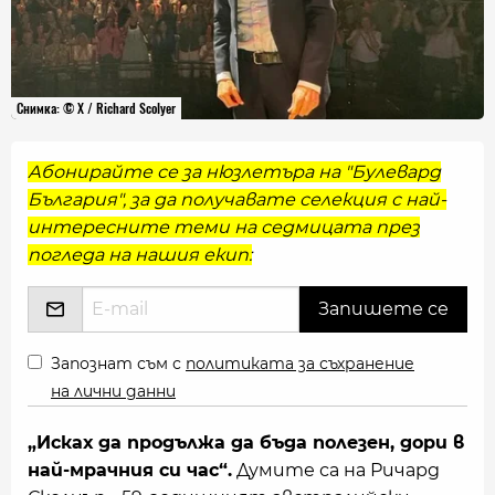
Снимка: © X / Richard Scolyer
Абонирайте се за нюзлетъра на "Булевард
България", за да получавате селекция с най-
интересните теми на седмицата през
погледа на нашия екип:
Запознат съм с
политиката за съхранение
на лични данни
„Исках да продължа да бъда полезен, дори в
най-мрачния си час“.
Думите са на Ричард