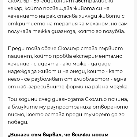
Сколиър - 59-годишният австралийски
лекар, който посвещава живота си на
лечението на рак, спасява хиляди животи с
откритието на терапия за меланом, но сам
получава тежка диагноза, която го погубва.
Преди това обаче Сколиър става първият
пациент, който пробва експериментално
лечение - с идеята - ако може - да даде
надежда за живот и на онези, които - като
него - се разболяват от глиобластом - една
от най-агресивните форми на рак на мозъка.
Три години след диагнозата Сколиър почина,
а близките му разпространиха отвореното
писмо, което оставя преди туморът да го
победи.
„Винаги съм вярвал, че всички носим