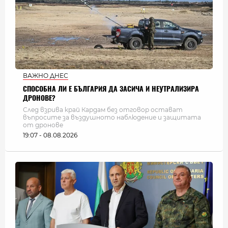
ВАЖНО ДНЕС
СПОСОБНА ЛИ Е БЪЛГАРИЯ ДА ЗАСИЧА И НЕУТРАЛИЗИРА
ДРОНОВЕ?
След взрива край Кардам без отговор остават
въпросите за въздушното наблюдение и защитата
от дронове
19:07 - 08.08.2026