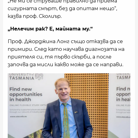
„Не ми се струваше правилно да приема
сигурната смърт, без да опитам нещо“,
казва проф. Сколиър.
„Нелечим рак? Е, майната му.“
Проф. Джорджина Лонг също отказва да се
примири. След като научава диагнозата на
приятеля си, тя първо скърби, а после
започва да мисли какво може да се направи.