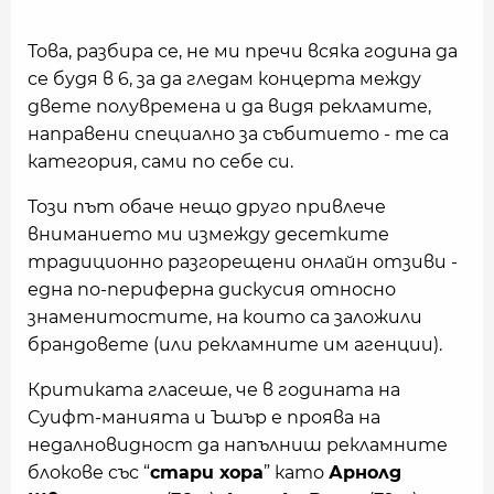
Това, разбира се, не ми пречи всяка година да
се будя в 6, за да гледам концерта между
двете полувремена и да видя рекламите,
направени специално за събитието - те са
категория, сами по себе си.
Този път обаче нещо друго привлече
вниманието ми измежду десетките
традиционно разгорещени онлайн отзиви -
една по-периферна дискусия относно
знаменитостите, на които са заложили
брандовете (или рекламните им агенции).
Критиката гласеше, че в годината на
Суифт-манията и Ъшър е проява на
недалновидност да напълниш рекламните
блокове със “
стари хора
” като
Арнолд