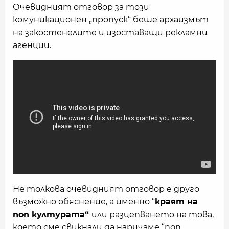
Очевидният отговор за този
комуникационен „пропуск“ беше архаизмът
на закостенелите и изоставащи рекламни
агенции.
Не толкова очевидният отговор е друго
възможно обяснение, а именно “
краят на
поп културата“
или разцепването на това,
което сме свикнали да наричаме “поп