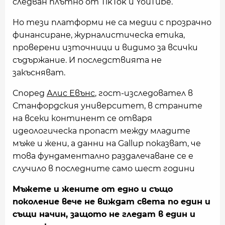
следван плътно от TikTok и YouTube.
Но тези платформи не са медии с прозрачно
финансиране, журналистическа етика,
проверени източници и видимо за всички
съдържание. И последствията не
закъсняват.
Според
Алис Евънс
, гост-изследовател в
Станфордския университет, в страните
на всеки континент се отваря
идеологическа пропаст между младите
мъже и жени, а данни на Gallup показват, че
това фундаментално раздалечаване се е
случило в последните само шест години
Мъжете и жените от едно и също
поколение вече не виждат света по един и
същи начин, защото не гледат в един и