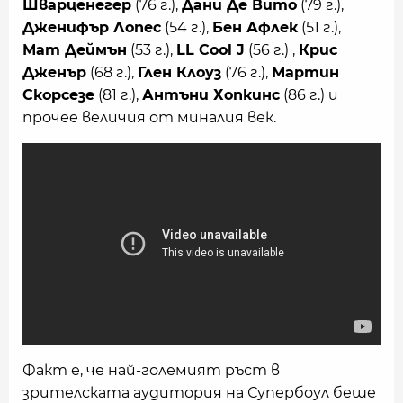
Шварценегер
(76 г.),
Дани Де Вито
(79 г.),
Дженифър Лопес
(54 г.),
Бен Афлек
(51 г.),
Мат Деймън
(53 г.),
LL Cool J
(56 г.) ,
Крис
Дженър
(68 г.),
Глен Клоуз
(76 г.),
Мартин
Скорсезе
(81 г.),
Антъни Хопкинс
(86 г.) и
прочее величия от миналия век.
Факт е, че най-големият ръст в
зрителската аудитория на Супербоул беше