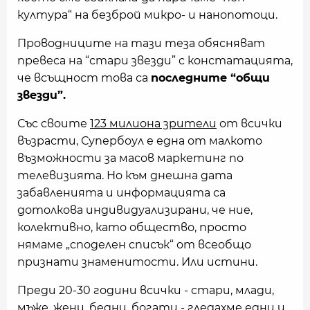
култура“ на безброй микро- и нанопотоци.
Проводниците на тази теза обясняват
превеса на “стари звезди” с констатацията,
че всъщност това са
последните “общи
звезди”.
Със своите
123 милиона зрители
от всички
възрасти, Супербоул е една от малкото
възможности за масов маркетинг по
телевизията. Но към днешна дата
забавленията и информацията са
дотолкова индивидуализирани, че ние,
колективно, като общество, просто
нямаме „споделен списък“ от всеобщо
признати знаменитости. Или истини.
Преди 20-30 години всички - стари, млади,
мъже, жени, бедни, богати - гледахме едни и