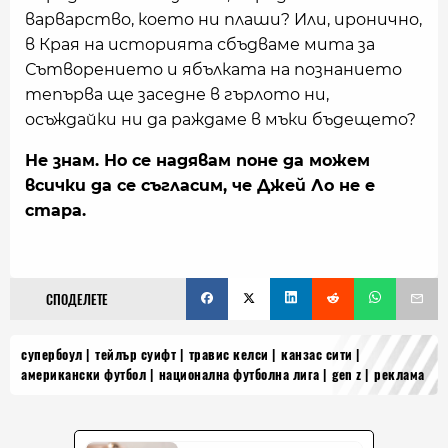
варварство, което ни плаши? Или, иронично,
в Края на историята сбъдваме мита за
Сътворението и ябълката на познанието
тепърва ще заседне в гърлото ни,
осъждайки ни да раждаме в мъки бъдещето?
Не знам. Но се надявам поне да можем
всички да се съгласим, че Джей Ло не е
стара.
СПОДЕЛЕТЕ
супербоул
тейлър суифт
травис келси
канзас сити
американски футбол
национална футболна лига
gen z
реклама