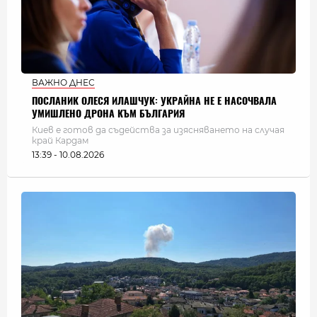
ВАЖНО ДНЕС
ПОСЛАНИК ОЛЕСЯ ИЛАШЧУК: УКРАЙНА НЕ Е НАСОЧВАЛА
УМИШЛЕНО ДРОНА КЪМ БЪЛГАРИЯ
Киев е готов да съдейства за изясняването на случая
край Кардам
13:39 - 10.08.2026