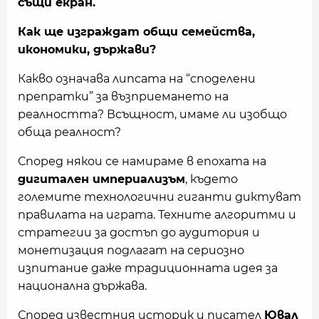
същи екран.
Как ще изграждат общи семейства,
икономики, държави?
Какво означава липсата на “споделени
препратки” за възприемането на
реалността? Всъщност, имаме ли изобщо
обща реалност?
Според някои се намираме в епохата на
дигитален империализъм
, където
големите технологични гиганти диктуват
правилата на играта. Техните алгоритми и
стратегии за достъп до аудитория и
монетизация подлагат на сериозно
изпитание даже традиционната идея за
национална държава.
Според известния историк и писател
Ювал