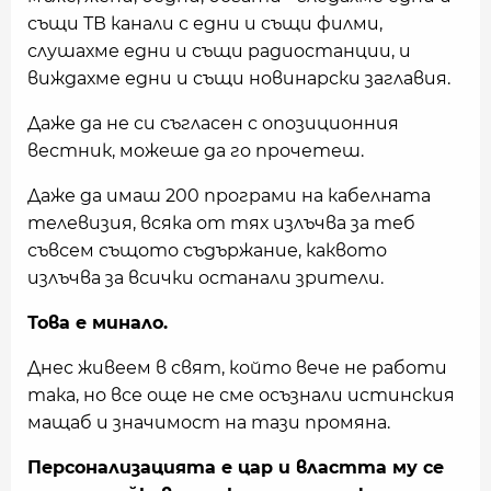
същи ТВ канали с едни и същи филми,
слушахме едни и същи радиостанции, и
виждахме едни и същи новинарски заглавия.
Даже да не си съгласен с опозиционния
вестник, можеше да го прочетеш.
Даже да имаш 200 програми на кабелната
телевизия, всяка от тях излъчва за теб
съвсем същото съдържание, каквото
излъчва за всички останали зрители.
Това е минало.
Днес живеем в свят, който вече не работи
така, но все още не сме осъзнали истинския
мащаб и значимост на тази промяна.
Персонализацията е цар и властта му се