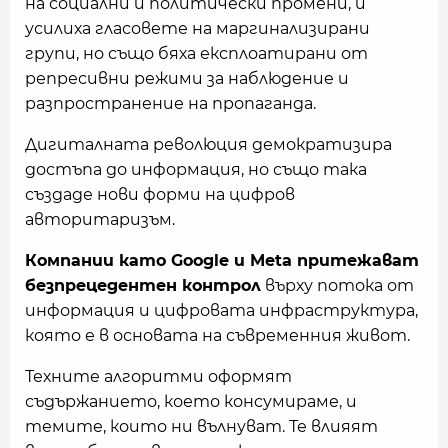
на социални и политически промени, и
усилиха гласовете на маргинализирани
групи, но също бяха експлоатирани от
репресивни режими за наблюдение и
разпространение на пропаганда.
Дигиталната революция демократизира
достъпа до информация, но също така
създаде нови форми на цифров
авторитаризъм.
Компании като Google и Meta притежават
безпрецедентен контрол
върху потока от
информация и цифровата инфраструктура,
която е в основата на съвременния живот.
Техните алгоритми оформят
съдържанието, което консумираме, и
темите, които ни вълнуват. Те влияят