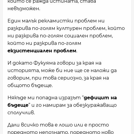
който се ражда истината, става
невъзможен.
Един малък рекламистки проблем ни
разкрива по-голям културен проблем, който
ни разкрива по-голям социален проблем,
който ни разкрива по-голям
екзистенциален проблем
.
И докато Фукуяма говори за края на
историята, може би ние ще се наложи да
говорим, при това сериозно, за края на
общото бъдеще.
Някъде ми попадна изразът “
дефицит на
бъдеще
” и го намирам за обезкуражаващо
сполучлив.
Дали всичко това е лошо или е просто
поредното непознато, поредното ново