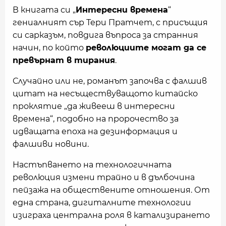
В книгата си „
Интересни времена
“
гениалният сър Тери Пратчет, с присъщия
си сарказъм, повдига въпроса за странния
начин, по който
революциите могат да се
превърнат в тирания
.
Случайно или не, романът започва с фалшив
цитат на несъществуващото китайско
проклятие „да живееш в интересни
времена“, подобно на пророчество за
идващата епоха на дезинформация и
фалшиви новини.
Настъпването на технологичната
революция измени трайно и в дълбочина
пейзажа на обществените отношения. От
една страна, дигиталните технологии
изиграха централна роля в катализирането