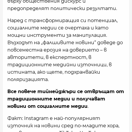
върху обществения дискурс и
предопределят политически резултати.
Наред с трансформиращия си потенциал,
социалните медии се очертаха и като
мощни инструменти за манипулация.
Възходът на „фалшивите новини“ доведе до
повсеместна ерозия на доверието – в
авторитети, в експертност, в
традиционните медийни източници, в
истината, ако щете, подхранвайки
поляризацията.
Все повече тийнейджъри се отвръщат от
традиционните медии и получават
новини от социалните медии
.
Факт: Instagram е най-популярният
източник на новини сред по-младите хора,