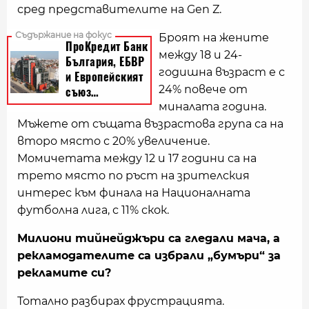
сред представителите на Gen Z.
Броят на жените
между 18 и 24-
годишна възраст е с
24% повече от
миналата година.
Мъжете от същата възрастова група са на
второ място с 20% увеличение.
Момичетата между 12 и 17 години са на
трето място по ръст на зрителския
интерес към финала на Националната
футболна лига, с 11% скок.
Милиони тийнейджъри са гледали мача, а
рекламодателите са избрали „бумъри“ за
рекламите си?
Тотално разбирах фрустрацията.