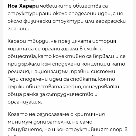
Ноа Харари
човешките общества са
структурирани около споделени идеи, а не
около физически структури или географски
граници.
Харари твърди, че през цялата история
хората са се организирали в сложни
общества, като колективно са вярвали и се
придържали към споделени концепции като
религия, национализъм, правни системи.
Тези споделени идеи са спойката, която
държи обществата заедно, осигурявайки
обща рамка за сътрудничество и
организация.
Когато не разполагаме с критичния
минимум допирателни, не само
общуването, но и конструктивният спор, в