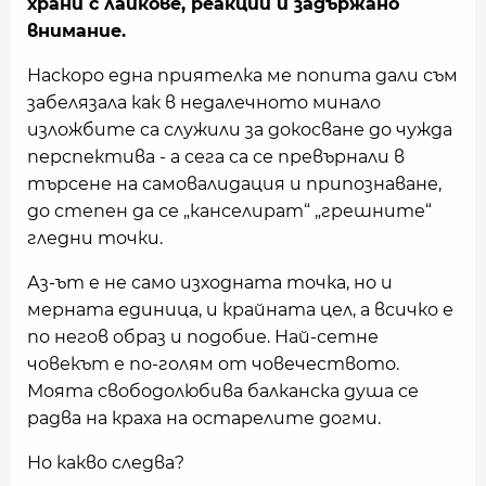
храни с лайкове, реакции и задържано
внимание.
Наскоро една приятелка ме попита дали съм
забелязала как в недалечното минало
изложбите са служили за докосване до чужда
перспектива - а сега са се превърнали в
търсене на самовалидация и припознаване,
до степен да се „канселират“ „грешните“
гледни точки.
Аз-ът е не само изходната точка, но и
мерната единица, и крайната цел, а всичко е
по негов образ и подобие. Най-сетне
човекът е по-голям от човечеството.
Моята свободолюбива балканска душа се
радва на краха на остарелите догми.
Но какво следва?