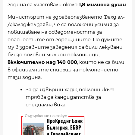
година са участвали около
1,8 милиона души
.
Министърът на здравеопазването Фахд ал-
Джаладжел заяви, че са положени усилия за
повишаване на осведомеността за
опасностите от горещините. По думите
му в здравните заведения са били лекувани
близо половин милион поклонници,
включително над 140 000
, които не са били
в официалните списъци за поклонението
тази година.
За да извърши хадж, поклонникът
трябва да кандидатства за
специална виза.