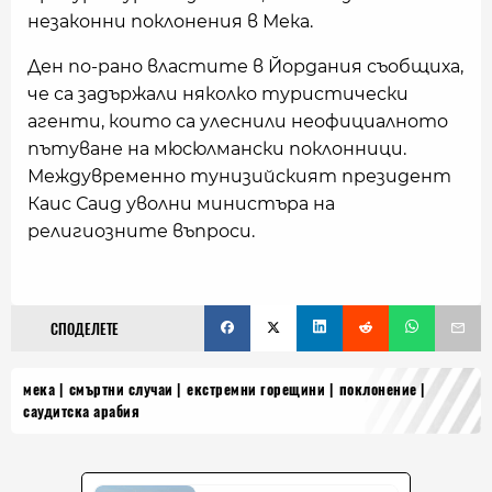
незаконни поклонения в Мека.
Ден по-рано властите в Йордания съобщиха,
че са задържали няколко туристически
агенти, които са улеснили неофициалното
пътуване на мюсюлмански поклонници.
Междувременно тунизийският президент
Каис Саид уволни министъра на
религиозните въпроси.
СПОДЕЛЕТЕ
мека
смъртни случаи
екстремни горещини
поклонение
саудитска арабия