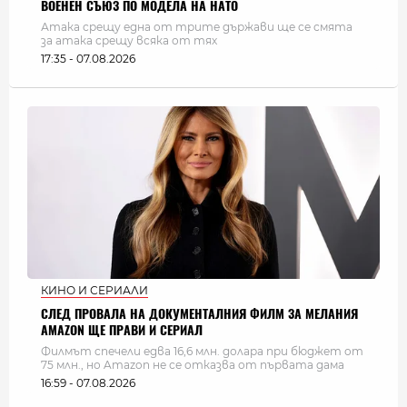
ВОЕНЕН СЪЮЗ ПО МОДЕЛА НА НАТО
Атака срещу една от трите държави ще се смята
за атака срещу всяка от тях
17:35 - 07.08.2026
КИНО И СЕРИАЛИ
СЛЕД ПРОВАЛА НА ДОКУМЕНТАЛНИЯ ФИЛМ ЗА МЕЛАНИЯ
AMAZON ЩЕ ПРАВИ И СЕРИАЛ
Филмът спечели едва 16,6 млн. долара при бюджет от
75 млн., но Amazon не се отказва от първата дама
16:59 - 07.08.2026