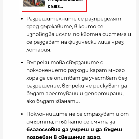
Разрешителните се разпределят
сред държавите, в които се
изповядва ислям по квотна система и
се раздават на физически лица чрез
лотария.
Въпреки това свързаните с
поклонението разходи карат много
хора да се опитват да участват без
разрешение, въпреки че рискуват да
бъдат арестувани и депортирани,
ако бъдат хванати.
Поклонниците не се страхуват и от
смъртта, тъй като се смята за
благословия да умреш и да бъдеш
погребан в свещения град
.