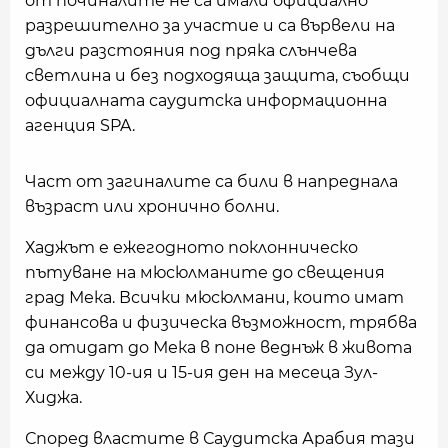
от починалите не са имали официално
разрешително за участие и са вървели на
дълги разстояния под пряка слънчева
светлина и без подходяща защита, съобщи
официалната саудитска информационна
агенция SPA.
Част от загиналите са били в напреднала
възраст или хронично болни.
Хаджът е ежегодното поклонническо
пътуване на мюсюлманите до свещения
град Мека. Всички мюсюлмани, които имат
финансова и физическа възможност, трябва
да отидат до Мека в поне веднъж в живота
си между 10-ия и 15-ия ден на месеца Зул-
Хиджа.
Според властите в Саудитска Арабия тази