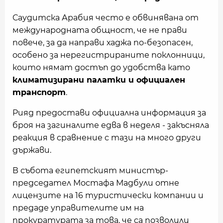
Саудитска Арабия често е обвинявана от
международната общност, че не прави
повече, за да направи хаджа по-безопасен,
особено за нерегистрираните поклонници,
които нямат достъп до удобства като
климатизирани палатки и официален
транспорт
.
Рияд предостави официална информация за
броя на загиналите едва в неделя - закъсняла
реакция в сравнение с тази на много други
държави.
В събота египетският министър-
председател Мостафа Мадбули отне
лицензите на 16 туристически компании и
предаде управителите им на
прокуратурата за това, че са позволили