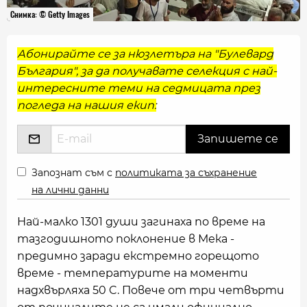
Снимка: © Getty Images
Абонирайте се за нюзлетъра на "Булевард
България", за да получавате селекция с най-
интересните теми на седмицата през
погледа на нашия екип:
Запознат съм с
политиката за съхранение
на лични данни
Най-малко 1301 души загинаха по време на
тазгодишното поклонение в Мека -
предимно заради екстремно горещото
време - температурите на моменти
надхвърляха 50 C. Повече от три четвърти