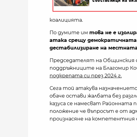
коалицията.
По думите им
това не е изолир
атака срещу демократичната в
дестабилизиране на местната
Председателят на Общинския 
поддръжниците на Благомир Коц
подкрепата си през 2024 г.
Сега той атакува назначениет
обаче остави жалбата без разг
казуса се намесват Районната 
положение че въпросът е от а
произнасяне на компетентния 