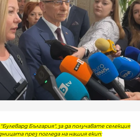
"Булевард България", за да получавате селекция
мицата през погледа на нашия екип: