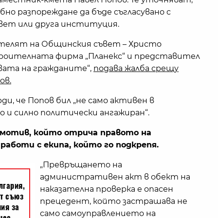
обно разпореждане да бъде съгласувано с
вет или друга институция.
телят на Общинския съвет – Христо
роителната фирма „Планекс“ и представител
вата на гражданите“,
подава жалба срещу
ов.
, че Попов бил „не само активен в
о и силно политически ангажиран“.
 мотив, който отрича правото на
работи с екипа, който го подкрепя.
„Превръщането на
административен акт в обект на
наказателна проверка е опасен
прецедент, който застрашава не
само самоуправлението на