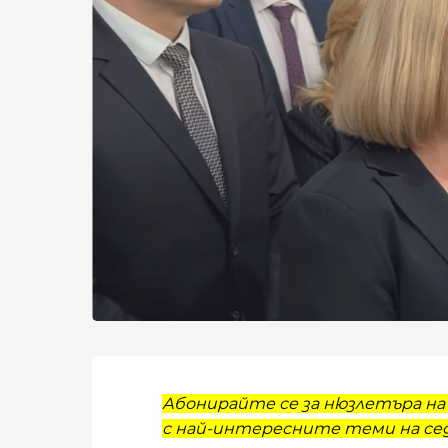
Абонирайте се за нюзлетъра на 
с най-интересните теми на сед