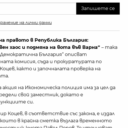
ранение на лични данни
а правото в Република България:
ен хаос и подмяна на вота във Варна“
– така
 Демократична България“ описват
ата комисия, съда и прокуратурата по
оцев, както и започналата проверка на
ата.
акция на Икономическа полиция има за цел да
редели свой заместник, докато е
ункциите си.
р Коцев, в съответствие със закона, е издал
с които в крайна сметка възлага временното
аместник-кмета Павел Попов. Те уточняват,