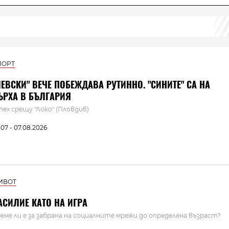
ПОРТ
ЛЕВСКИ" ВЕЧЕ ПОБЕЖДАВА РУТИННО. "СИНИТЕ" СА НА
ЪРХА В БЪЛГАРИЯ
пех срещу "Локо" (Пловдив)
:07 - 07.08.2026
ИВОТ
АСИЛИЕ КАТО НА ИГРА
еме ли е за забрана на социалните мрежи до определена възраст?