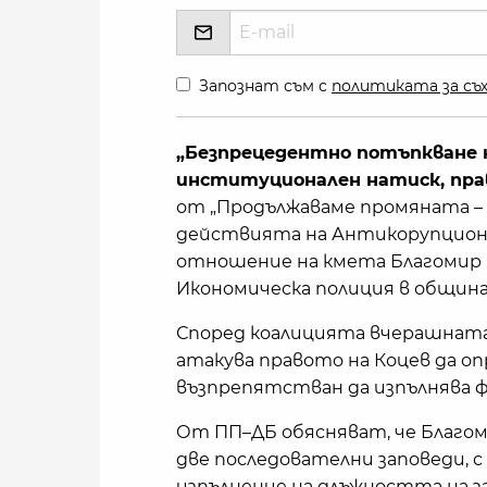
Запознат съм с
политиката за съх
„Безпрецедентно потъпкване н
институционален натиск, прав
от „Продължаваме промяната –
действията на Антикорупционн
отношение на кмета Благомир К
Икономическа полиция в общин
Според коалицията вчерашната 
атакува правото на Коцев да оп
възпрепятстван да изпълнява ф
От ПП–ДБ обясняват, че Благоми
две последователни заповеди, 
изпълнение на длъжността на з