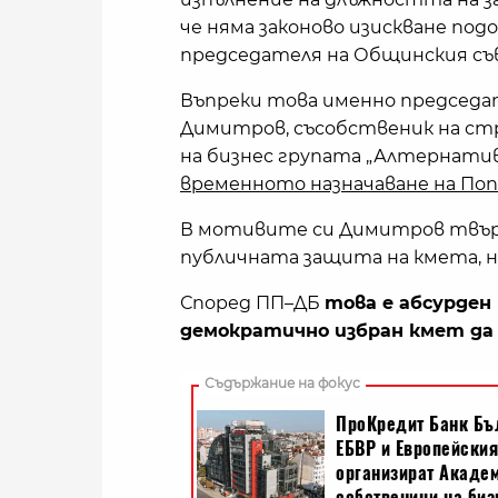
че няма законово изискване под
председателя на Общинския съ
Въпреки това именно председа
Димитров, съсобственик на ст
на бизнес групата „Алтернати
временното назначаване на Поп
В мотивите си Димитров твърди
публичната защита на кмета, н
Според ПП–ДБ
това е абсурден
демократично избран кмет да 