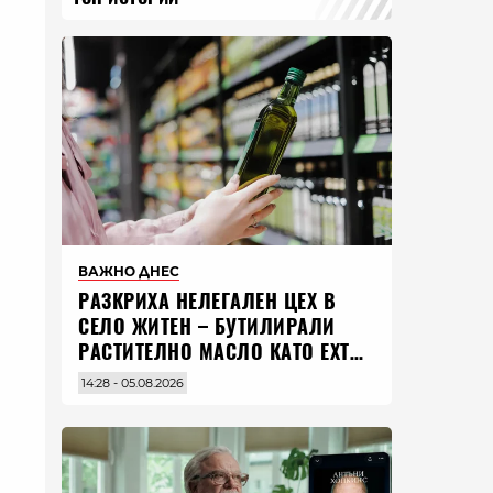
ВАЖНО ДНЕС
РАЗКРИХА НЕЛЕГАЛЕН ЦЕХ В
СЕЛО ЖИТЕН – БУТИЛИРАЛИ
РАСТИТЕЛНО МАСЛО КАТО EXTRA
VIRGIN ЗЕХТИН
14:28 - 05.08.2026