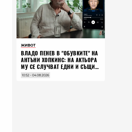
ЖИВОТ
ВЛАДO ПЕНЕВ В "ОБУВКИТЕ" НА
АНТЪНИ ХОПКИНС: НА АКТЬОРА
МУ СЕ СЛУЧВАТ ЕДНИ И СЪЩИ
НЕЩА ПО ЦЕЛИЯ СВЯТ
10:52 - 04.08.2026