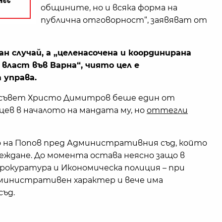
общините, но и всяка форма на
публична отговорност“, заявяват от
ан случай, а „целенасочена и координирана
ласт във Варна“, чиято цел е
 управа.
съвет Христо Димитров беше един от
ев в началото на мандата му, но
оттегли
о на Попов пред Административния съд, който
леждане. До момента остава неясно защо в
прокуратура и Икономическа полиция – при
дминистративен характер и вече има
съд.