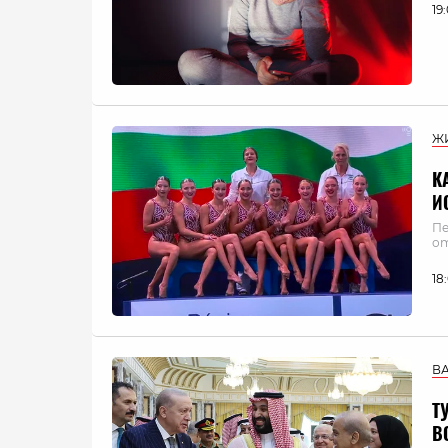
19
Ж
К
И
Пе
от
18
В
Т
В