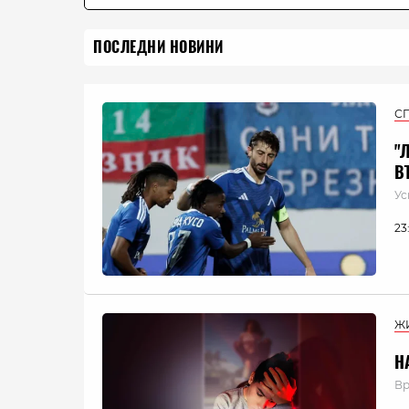
ПОСЛЕДНИ НОВИНИ
С
"
В
Ус
23
Ж
Н
Вр