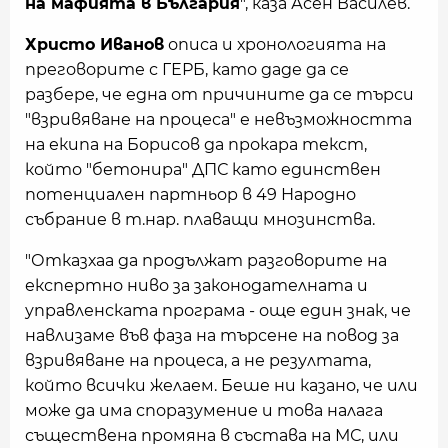
на мафията в България
", каза Асен Василев.
Христо Иванов
описа и хронологията на
преговорите с ГЕРБ, като даде да се
разбере, че една от причините да се търси
"взривяване на процеса" е невъзможността
на екипа на Борисов да прокара текст,
който "бетонира" ДПС като единствен
потенциален партньор в 49 Народно
събрание в т.нар. плаващи мнозинства.
"Отказхаа да продължат разговорите на
експертно ниво за законодателната и
управленската програма - още един знак, че
навлизаме във фаза на търсене на повод за
взривяване на процеса, а не резултата,
който всички желаем. Беше ни казано, че или
може да има споразумение и това налага
съществена промяна в състава на МС, или