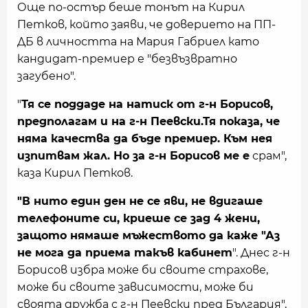
Още по-остър беше тонът на Кирил
Петков, който заяви, че доверието на ПП-
ДБ в личността на Мария Габриел като
кандидат-премиер е "безвъзвратно
загубено".
"
Тя се поддаде на натиск от г-н Борисов,
предполагам и на г-н Пеевски.Тя показа, че
няма качества да бъде премиер. Към нея
изпитвам жал. Но за г-н Борисов ме е
срам",
каза Кирил Петков.
"В нито един ден не се яви, не вдигаше
телефоните си, криеше се зад 4 жени,
защото нямаше мъжеството да каже "Аз
не мога да приема такъв кабинет
". Днес г-н
Борисов избра може би своите страхове,
може би своите зависимости, може би
своята дружба с г-н Пеевски пред България",