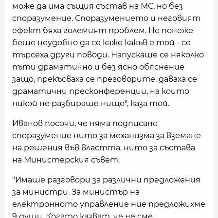
може да има същия състав на МС, но без
споразумение. Споразумението и неговият
ефект бяха големият проблем. Но понеже
беше неудобно да се каже какъв е той - се
търсеха други поводи. Напускаше се няколко
пъти драматично и без ясно обяснение
защо, прекъсваха се преговорите, даваха се
драматични пресконференции, на които
никой не разбираше нищо", каза той.
Иванов посочи, че няма подписано
споразумение нито за механизма за вземане
на решения във властта, нито за състава
на Министерския съвет.
"Имаше разговори за различни предложения
за министри. За министър на
електронното управление ние предложихме
9 души. Когато казват, че не сме