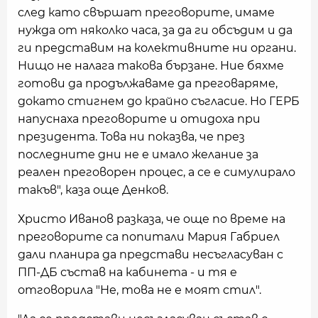
след като свършат преговорите, имаме
нужда от няколко часа, за да ги обсъдим и да
ги представим на колективните ни органи.
Нищо не налага такова бързане. Ние бяхме
готови да продължаваме да преговаряме,
докато стигнем до крайно съгласие. Но ГЕРБ
напуснаха преговорите и отидоха при
президента. Това ни показва, че през
последните дни не е имало желание за
реален преговорен процес, а се е симулирало
такъв", каза още Денков.
Христо Иванов разказа, че още по време на
преговорите са попитали Мария Габриел
дали планира да представи несъгласуван с
ПП-ДБ състав на кабинета - и тя е
отговорила "Не, това не е моят стил".