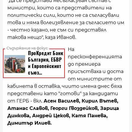
"Да се представи несъгласуван състав с
министри, които са представители на
политически сили, които не са съгласували
това и няма волеизявление за съгласието им
- честно казано, не съм си представял
такова нещо", каза Иванов.
На
пресконференцията
до премиера
присъстваха и доста
от министрите от
кабинета в оставка, чиито имена днес бяха
представени като "готови" за кандидати
от ГЕРБ - вкл.
Асен Василев, Кирил Вътев,
Атанас Славов, Георги Гвоздейков, Зарица
Динкова, Андрей Цеков, Катя Панева,
Димитър Илиев.