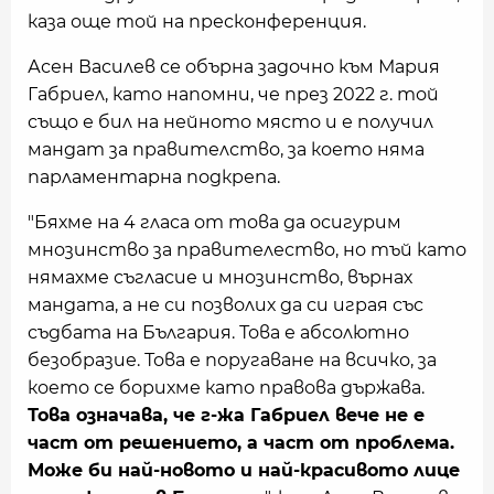
каза още той на пресконференция.
Асен Василев се обърна задочно към Мария
Габриел, като напомни, че през 2022 г. той
също е бил на нейното място и е получил
мандат за правителство, за което няма
парламентарна подкрепа.
"Бяхме на 4 гласа от това да осигурим
мнозинство за правителество, но тъй като
нямахме съгласие и мнозинство, върнах
мандата, а не си позволих да си играя със
съдбата на България. Това е абсолютно
безобразие. Това е поругаване на всичко, за
което се борихме като правова държава.
Това означава, че г-жа Габриел вече не е
част от решението, а част от проблема.
Може би най-новото и най-красивото лице