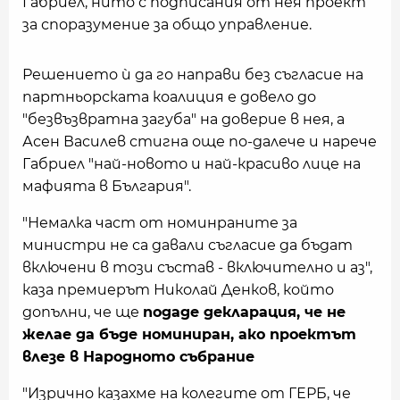
Габриел, нито с подписания от нея проект
за споразумение за общо управление.
Решението ѝ да го направи без съгласие на
партньорската коалиция е довело до
"безвъзвратна загуба" на доверие в нея, а
Асен Василев стигна още по-далече и нарече
Габриел "най-новото и най-красиво лице на
мафията в България".
"Немалка част от номинраните за
министри не са давали съгласие да бъдат
включени в този състав - включително и аз",
каза премиерът Николай Денков, който
допълни, че ще
подаде декларация, че не
желае да бъде номиниран, ако проектът
влезе в Народното събрание
"Изрично казахме на колегите от ГЕРБ, че