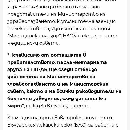
здравеопазване да бъдат изслушани
представители на Министерство на
здравеопазването, Изпълнителна агенция
по лекарствата, Изпълнителна агенция
"Медицински надзор", НЗОК и експертните
медицински съвети.
"Независимо от ротацията в
правителството, парламентарната
група на ПП-ДБ ще следи отблизо
дейността на Министерство на
здравеопазването и на Министерския
съвет, както и на всички ръководители на
болнични заведения, след датата 6-и
март"
, се казва в съобщението.
Коалицията призовава прокуратурата и
Българския лекарски съюз (БЛС) да работи с