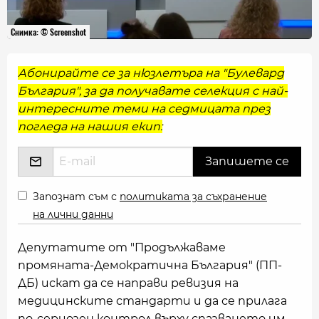
Снимка: © Screenshot
Абонирайте се за нюзлетъра на "Булевард
България", за да получавате селекция с най-
интересните теми на седмицата през
погледа на нашия екип:
Запознат съм с
политиката за съхранение
на лични данни
Депутатите от "Продължаваме
промяната-Демократична България" (ПП-
ДБ) искат да се направи ревизия на
медицинските стандарти и да се прилага
по-сериозен контрол върху спазването им