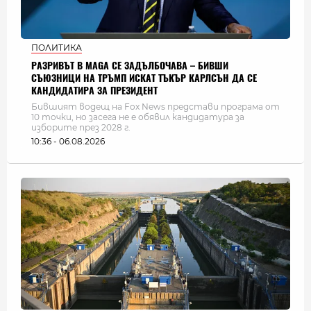
ПОЛИТИКА
РАЗРИВЪТ В MAGA СЕ ЗАДЪЛБОЧАВА – БИВШИ
СЪЮЗНИЦИ НА ТРЪМП ИСКАТ ТЪКЪР КАРЛСЪН ДА СЕ
КАНДИДАТИРА ЗА ПРЕЗИДЕНТ
Бившият водещ на Fox News представи програма от
10 точки, но засега не е обявил кандидатура за
изборите през 2028 г.
10:36 - 06.08.2026