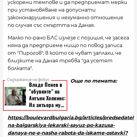
ускорени темпове и да предприемат мерки
при установяване на допуснати
закононарушения и нехуманно отношение
по случая със смъртта на Даная.
Малко по-рано БЛС излезе с позиция, че засега
няма да предприеме нищо по повод записа
от "Пирогов", в който се чуват заплахи, че
близките на Даная трябва "да усетят
болката".
Още по темата:
https://boulevardbulgaria.bg/articles/predsedately
na-balgarskiya-lekarski-sayuz-po-kazusa-
danaya-ne-e-nasha-rabota-da-iskame-ostavki?