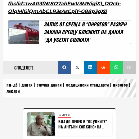
fbclid=IwAR3fNt8O7ahEwV3MNigiX1_DOcb-
OlqMlGiQmAbCLR3sAsCpiY-G88p3gX0
ЗАПИС ОТ СРЕЩА В "ПИРОГОВ" РАЗКРИ
ЗАКАНИ СРЕЩУ БЛИЗКИТЕ НА ДАНАЯ
"ДА УСЕТЯТ БОЛКАТА"
СПОДЕЛЕТЕ
пп-дб
даная
случая даная
медицински стандарти
пирогов
лекари