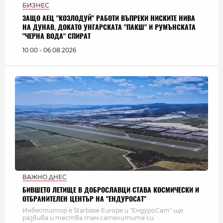
БИЗНЕС
ЗАЩО АЕЦ "КОЗЛОДУЙ" РАБОТИ ВЪПРЕКИ НИСКИТЕ НИВА
НА ДУНАВ, ДОКАТО УНГАРСКАТА "ПАКШ" И РУМЪНСКАТА
"ЧЕРНА ВОДА" СПИРАТ
10:00 - 06.08.2026
ВАЖНО ДНЕС
БИВШЕТО ЛЕТИЩЕ В ДОБРОСЛАВЦИ СТАВА КОСМИЧЕСКИ И
ОТБРАНИТЕЛЕН ЦЕНТЪР НА "ЕНДУРОСАТ"
Инвеститор е Starbase Europe и "ЕндуроСат" ще
развива и тества там сателитите си