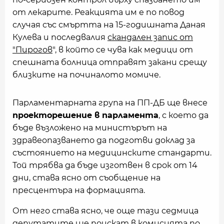
от лекарите. Реакцията им е по повод
случая със смъртта на 15-годишната Даная
Кулева и последвалия
скандален запис от
"Пирогов
", в който се чува как медици от
спешната болница отправят закани срещу
близките на починалото момиче.
Парламентарната група на ПП-ДБ ще внесе
проекторешение в парламента
, с което да
бъде възложено на министърът на
здравеопазването да подготви доклад за
състоянието на медицинските стандарти.
Той трябва да бъде изготвен в срок от 14
дни, става ясно от съобщение на
пресцентъра на формацията.
От него става ясно, че още тази седмица
депутатите ще поискат в комисията по