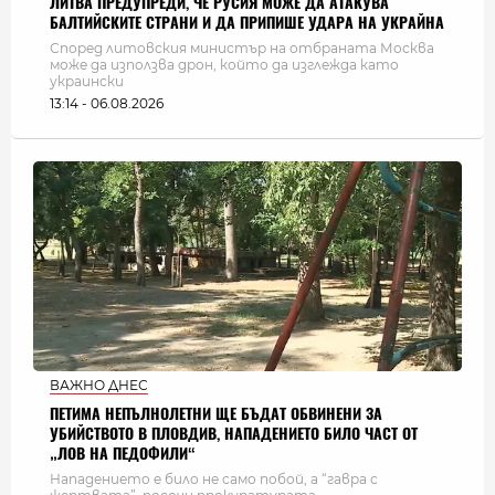
ЛИТВА ПРЕДУПРЕДИ, ЧЕ РУСИЯ МОЖЕ ДА АТАКУВА
БАЛТИЙСКИТЕ СТРАНИ И ДА ПРИПИШЕ УДАРА НА УКРАЙНА
Според литовския министър на отбраната Москва
може да използва дрон, който да изглежда като
украински
13:14 - 06.08.2026
ВАЖНО ДНЕС
ПЕТИМА НЕПЪЛНОЛЕТНИ ЩЕ БЪДАТ ОБВИНЕНИ ЗА
УБИЙСТВОТО В ПЛОВДИВ, НАПАДЕНИЕТО БИЛО ЧАСТ ОТ
„ЛОВ НА ПЕДОФИЛИ“
Нападението е било не само побой, а “гавра с