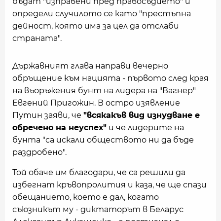
бъдат "изправени пред правосъдието" и
определи случилото се като "престъпна
дейност, която има за цел да отслаби
страната".
Държавният глава направи вечерно
обръщение към нацията - първото след края
на въоръжения бунт на лидера на "Вагнер"
Евгений Пригожин. В остро изявление
Путин заяви, че
"всякакъв вид изнудване е
обречено на неуспех"
и че лидерите на
бунта "са искали обществото ни да бъде
раздробено".
Той обаче им благодари, че са решили да
избегнат кръвопролития и каза, че ще спази
обещанието, което е дал, когато
съюзникът му - диктаторът в Беларус