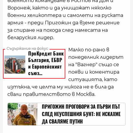
военното командване в Ростов на Дон и
Воронеж, както и да унищожат няколко
военни хеликоптера и самолети на руската
армия - преди Пригожин да вземе решение
за спиране на похода след намесата на
беларуския лидер.
Малко по-рано в
понеделник лидерът
на "Вагнер" също се
появи и коментира
ситуацията, като
изтъкна, че целта му никога не е била да
свали правителството в Москва.
ПРИГОЖИН ПРОГОВОРИ ЗА ПЪРВИ ПЪТ
СЛЕД НЕУСПЕШНИЯ БУНТ: НЕ ИСКАХМЕ
ДА СВАЛЯМЕ ПУТИН