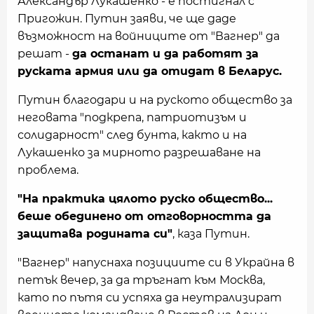
Александър Лукашенко - е постигнал с
Пригожин. Путин заяви, че ще даде
възможност на войниците от "Вагнер" да
решат -
да останат и да работят за
руската армия или да отидат в Беларус.
Путин благодари и на руското общество за
неговата "подкрепа, патриотизъм и
солидарност" след бунта, както и на
Лукашенко за мирното разрешаване на
проблема.
"На практика цялото руско общество...
беше обединено от отговорността да
защитава родината си"
, каза Путин.
"Вагнер" напуснаха позициите си в Украйна в
петък вечер, за да тръгнат към Москва,
като по пътя си успяха да неутрализират