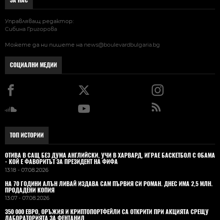
ЗА НАС
Управляващ редактор:
Сибина Григорова
Можете да ни пишете на
news@boulevardbulgaria.bg
СОЦИАЛНИ МЕДИИ
ТОП ИСТОРИИ
ОТИВА В САЩ БЕЗ ДУМА АНГЛИЙСКИ, УЧИ В ХАРВАРД, ИГРАЕ БАСКЕТБОЛ С ОБАМА
- КОЙ Е ФАВОРИТЪТ ЗА ПРЕЗИДЕНТ НА ФИФА
13:18 - 07.08.2026
НА 70 ГОДИНИ АЛЪН ЛИВАЙ ИЗДАВА САМ ПЪРВИЯ СИ РОМАН. ДНЕС ИМА 2,5 МЛН.
ПРОДАДЕНИ КОПИЯ
13:07 - 07.08.2026
350 000 ЕВРО, ОРЪЖИЯ И КРИПТОПОРТФЕЙЛИ СА ОТКРИТИ ПРИ АКЦИЯТА СРЕЩУ
ЛАБОРАТОРИЯТА ЗА ФЕНТАНИЛ