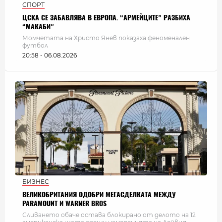
СПОРТ
ЦСКА СЕ ЗАБАВЛЯВА В ЕВРОПА. “АРМЕЙЦИТЕ” РАЗБИХА
“МАКАБИ”
Момчетата на Христо Янев показаха феноменален
футбол
20:58 - 06.08.2026
БИЗНЕС
ВЕЛИКОБРИТАНИЯ ОДОБРИ МЕГАСДЕЛКАТА МЕЖДУ
PARAMOUNT И WARNER BROS
Сливането обаче остава блокирано от делото на 12