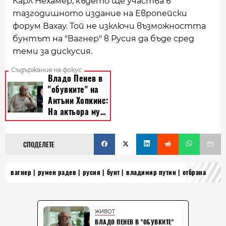
Карл Нехамер, където ще участва в
тазгодишното издание на Европейски
форум Вахау. Той не изключи възможността
бунтът на "Вагнер" в Русия да бъде сред
теми за дискусия.
СПОДЕЛЕТЕ
вагнер
румен радев
русия
бунт
владимир путин
отбрана