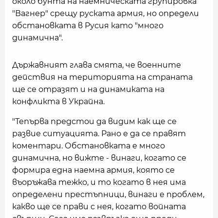
около бунта на наемническата групировка
"Вагнер" срещу руската армия, но определи
обстановката в Русия като "много
динамична".
Държавният глава смята, че военните
действия на територията на страната
ще се отразят и на динамиката на
конфликта в Украйна.
"Тепърва предстои да видим как ще се
развие ситуацията. Рано е да се правят
коментари. Обстановката е много
динамична, но вижте - винаги, когато се
формира една наемна армия, която се
въоръжава тежко, и то когато в нея има
определени престъпници, винаги е проблем,
какво ще се прави с нея, когато войната