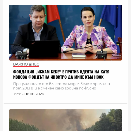
ВАЖНО ДНЕС
ФОНДАЦИЯ „ИСКАМ БЕБЕ“ Е ПРОТИВ ИДЕЯТА НА КАТЯ
ИВКОВА ФОНДЪТ ЗА ИНВИТРО ДА МИНЕ КЪМ НЗОК
Предлаганият от властта модел вече е прилаган
през 2013 г. и е сменен само година по-късно
16:56 - 06.08.2026