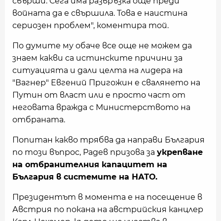
свърши. Сега има развръзка още преди
войната да е свършила. Това е наистина
сериозен проблем", коментира той.
По думите му обаче все още не можем да
знаем какви са истинските причини за
ситуацията и дали целта на лидера на
"Вагнер" Евгений Пригожин е свалянето на
Путин от власт или е просто част от
неговата вражда с Министерството на
отбраната.
Попитан какво трябва да направи България
по този въпрос, Радев призова за
укрепване
на отбранителния капацитет на
България в системите на НАТО.
Президентът в момента е на посещение в
Австрия по покана на австрийския канцлер