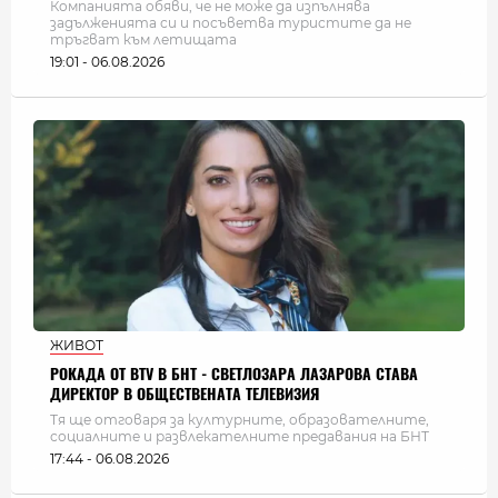
Компанията обяви, че не може да изпълнява
задълженията си и посъветва туристите да не
тръгват към летищата
19:01 - 06.08.2026
ЖИВОТ
РОКАДА ОТ BTV В БНТ - СВЕТЛОЗАРА ЛАЗАРОВА СТАВА
ДИРЕКТОР В ОБЩЕСТВЕНАТА ТЕЛЕВИЗИЯ
Тя ще отговаря за културните, образователните,
социалните и развлекателните предавания на БНТ
17:44 - 06.08.2026