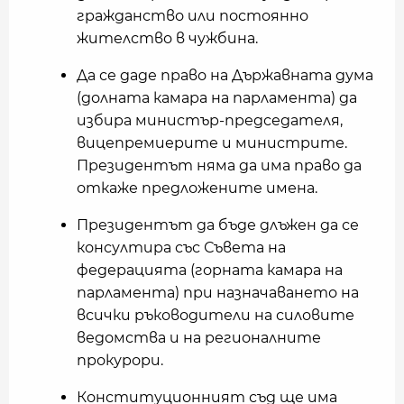
гражданство или постоянно
жителство в чужбина.
Да се даде право на Държавната дума
(долната камара на парламента) да
избира министър-председателя,
вицепремиерите и министрите.
Президентът няма да има право да
откаже предложените имена.
Президентът да бъде длъжен да се
консултира със Съвета на
федерацията (горната камара на
парламента) при назначаването на
всички ръководители на силовите
ведомства и на регионалните
прокурори.
Конституционният съд ще има