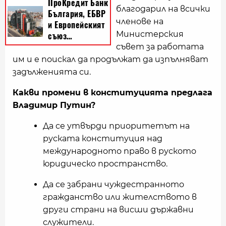
благодарил на всички
членове на
Министерския
съвет за работата
им и е поискал да продължат да изпълняват
задълженията си.
Какви промени в конституцията предлага
Владимир Путин?
Да се утвърди приоритетът на
руската конституция над
международното право в руското
юридическо пространство.
Да се забрани чуждестранното
гражданство или жителството в
други страни на висши държавни
служители.