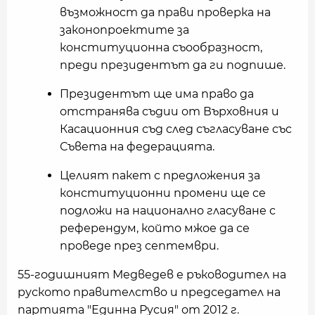
възможност да прави проверка на
законопроектите за
конституционна съообразност,
преди президентът да ги подпише.
Президентът ще има право да
отстранява съдии от Върховния и
Касационния съд след съгласуване със
Съвета на федерацията.
Целият пакет с предложения за
конституционни промени ще се
подложи на национално гласуване с
референдум, който мжое да се
проведе през септември.
55-годишният Медведев е ръководител на
руското правителство и председател на
партията "Единна Русия" от 2012 г.