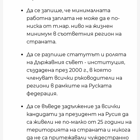
Да се запише, че минималната
работна заплата не може да е по-
ниска от т.нар. ниво на жизнен
минимум в съответния регион на
страната.
Да се разпише статутът и ролята
на Държавния съвет - институция,
създадена през 2000 г., в която
членуват всички ръководители на
региони в рамките на Руската
федерация.
Да се въведе задължение за всички
кандидати за президент на Русия да
са живели не по-малко от 25 години на
територията на страната и никога
да не са притежавали чуждестранно