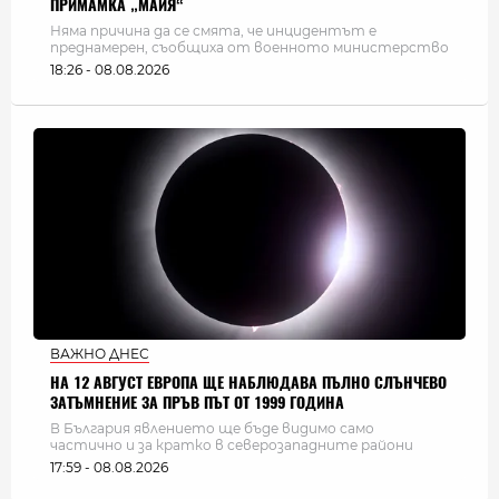
ПРИМАМКА „МАЙЯ“
Няма причина да се смята, че инцидентът е
преднамерен, съобщиха от военното министерство
18:26 - 08.08.2026
ВАЖНО ДНЕС
НА 12 АВГУСТ ЕВРОПА ЩЕ НАБЛЮДАВА ПЪЛНО СЛЪНЧЕВО
ЗАТЪМНЕНИЕ ЗА ПРЪВ ПЪТ ОТ 1999 ГОДИНА
В България явлението ще бъде видимо само
частично и за кратко в северозападните райони
17:59 - 08.08.2026