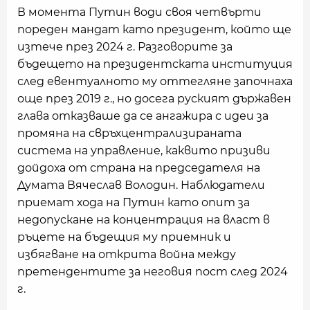
В момента Путин води своя четвърти
пореден мандат като президент, който ще
изтече през 2024 г. Разговорите за
бъдещето на президентската институция
след евентуалното му оттегляне започнаха
още през 2019 г., но досега руският държавен
глава отказваше да се ангажира с идеи за
промяна на свръхцентрализираната
система на управление, каквито призиви
дойдоха от страна на председателя на
Думата Вячеслав Володин. Наблюдатели
приемат хода на Путин като опит за
недопускане на концентрация на власт в
ръцете на бъдещия му приемник и
избягване на открита война между
претендентите за неговия пост след 2024
г.