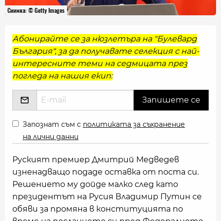
Снимка: © Getty Images
Абонирайте се за нюзлетъра на "Булевард
България", за да получавате селекция с най-
интересните теми на седмицата през
погледа на нашия екип:
Запознат съм с
политиката за съхранение
на лични данни
Руският премиер Дмитрий Медведев
изненадващо подаде оставка от поста си.
Решението му дойде малко след като
президентът на Русия Владимир Путин се
обяви за промяна в конституцията по