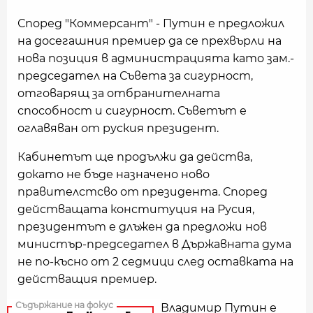
Според "Коммерсант" - Путин е предложил
на досегашния премиер да се прехвърли на
нова позиция в администрацията като зам.-
председател на Съвета за сигурност,
отговарящ за отбранителната
способност и сигурност. Съветът е
оглавяван от руския президент.
Кабинетът ще продължи да действа,
докато не бъде назначено ново
правителстсво от президента. Според
действащата конституция на Русия,
президентът е длъжен да предложи нов
министър-председател в Държавната дума
не по-късно от 2 седмици след оставката на
действащия премиер.
Владимир Путин е