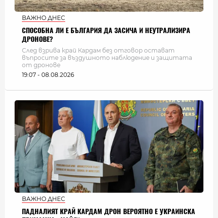
ВАЖНО ДНЕС
СПОСОБНА ЛИ Е БЪЛГАРИЯ ДА ЗАСИЧА И НЕУТРАЛИЗИРА
ДРОНОВЕ?
След взрива край Кардам без отговор остават
въпросите за въздушното наблюдение и защитата
от дронове
19:07 - 08.08.2026
ВАЖНО ДНЕС
ПАДНАЛИЯТ КРАЙ КАРДАМ ДРОН ВЕРОЯТНО Е УКРАИНСКА