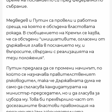
време на посланието си пред Федералното
събрание.
Медведев и Путин са провели и работна
среща, на която е обсъдена властовата
рокада. В съобщението на Кремъл се казва,
че са обсъдени "инициативите, огласени от
държавния глава в посланието му, и
въпросите, свързани с реализацията на
тези положения".
Путин предлага да се промени начинът, по
който се назначава правителственият
ръководител, така че Държавната дума не
само да съгласува кандидатурата на
министър-председател, но и да гласува за
избора му. Това би прехвърлило част от
досегашните властови правомощия на
президента към законодателната