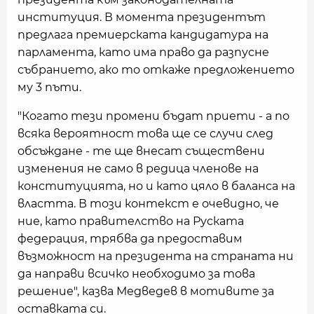
институция. В момента президентът
предлага премиерската кандидатура на
парламента, като има право да разпусне
събранието, ако то откаже предложението
му 3 пъти.
"Когато тези промени бъдат приети - а по
всяка вероятност това ще се случи след
обсъждане - те ще внесат съществени
изменения не само в редица членове на
конституцията, но и като цяло в баланса на
властта. В този контекст е очевидно, че
ние, като правителство на Руската
федерация, трябва да предоставим
възможност на президента на страната ни
да направи всичко необходимо за това
решение", казва Медведев в мотивите за
оставката си.