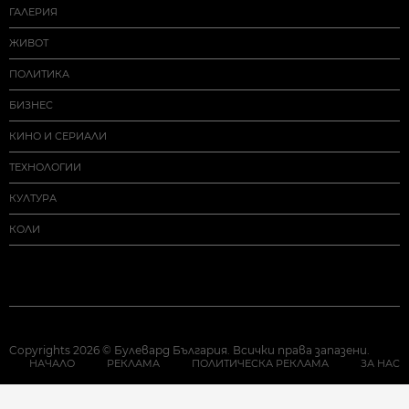
ГАЛЕРИЯ
ЖИВОТ
ПОЛИТИКА
БИЗНЕС
КИНО И СЕРИАЛИ
ТЕХНОЛОГИИ
КУЛТУРА
КОЛИ
Copyrights 2026 © Булевард България. Всички права запазени.
НАЧАЛО
РЕКЛАМА
ПОЛИТИЧЕСКА РЕКЛАМА
ЗА НАС