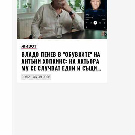
ЖИВОТ
ВЛАДO ПЕНЕВ В "ОБУВКИТЕ" НА
АНТЪНИ ХОПКИНС: НА АКТЬОРА
МУ СЕ СЛУЧВАТ ЕДНИ И СЪЩИ
НЕЩА ПО ЦЕЛИЯ СВЯТ
10:52 - 04.08.2026