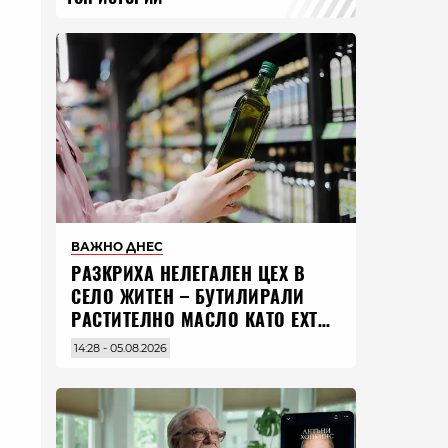
ВАЖНО ДНЕС
РАЗКРИХА НЕЛЕГАЛЕН ЦЕХ В
СЕЛО ЖИТЕН – БУТИЛИРАЛИ
РАСТИТЕЛНО МАСЛО КАТО EXTRA
VIRGIN ЗЕХТИН
14:28 - 05.08.2026