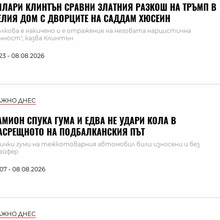
ИЛАРИ КЛИНТЪН СРАВНИ ЗЛАТНИЯ РАЗКОШ НА ТРЪМП В
ЕЛИЯ ДОМ С ДВОРЦИТЕ НА САДДАМ ХЮСЕИН
олкова е накичено и е отражение на неговата нарцистична
чност", казва Клинтън
:23 - 08.08.2026
АЖНО ДНЕС
АМИОН СПУКА ГУМА И ЕДВА НЕ УДАРИ КОЛА В
АСРЕЩНОТО НА ПОДБАЛКАНСКИЯ ПЪТ
ички гуми на тежкотоварния автомобил били износени и без
айфер
:07 - 08.08.2026
АЖНО ДНЕС