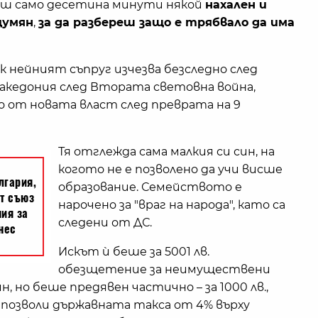
даш само десетина минути някой
нахален и
цумян
,
за да разбереш защо е трябвало да има
ак нейният съпруг изчезва безследно след
акедония след Втората световна война,
 от новата власт след преврата на 9
Тя отглежда сама малкия си син, на
когото не е позволено да учи висше
образование. Семейството е
нарочено за "враг на народа", като са
следени от ДС.
Искът ѝ беше за 5001 лв.
обезщетение за неимуществени
, но беше предявен частично – за 1000 лв.,
 позволи държавната такса от 4% върху