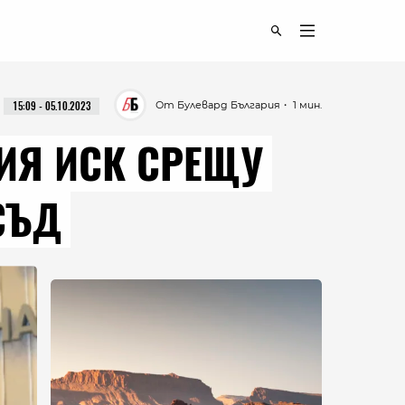
От Булевард България
・ 1 мин.
15:09 - 05.10.2023
ИЯ ИСК СРЕЩУ
СЪД