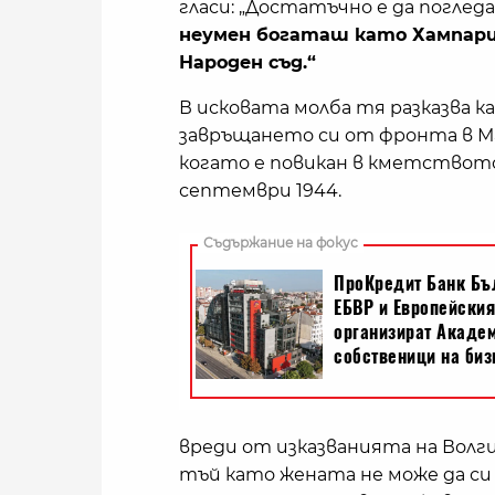
гласи: „Достатъчно е да погле
неумен богаташ като Хампар
Народен съд.“
В исковата молба тя разказва к
завръщането си от фронта в М
когато е повикан в кметството
септември 1944.
вреди от изказванията на Волгин
тъй като жената не може да си