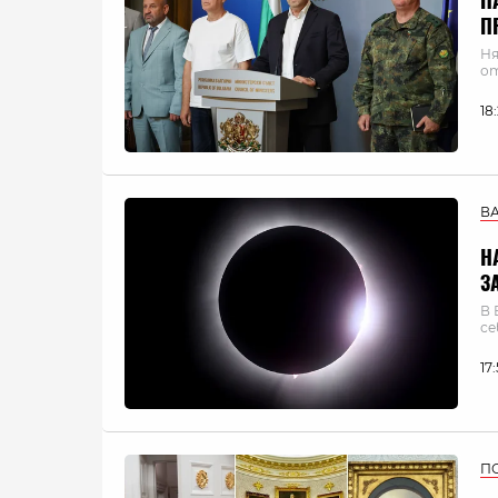
П
П
Ня
о
18
В
Н
З
В 
се
17
П