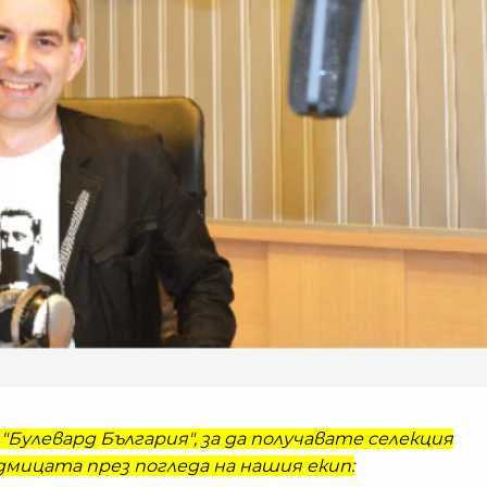
"Булевард България", за да получавате селекция
мицата през погледа на нашия екип: