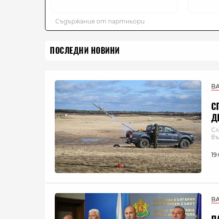
ПОСЛЕДНИ НОВИНИ
В
С
Д
Сл
въ
19
В