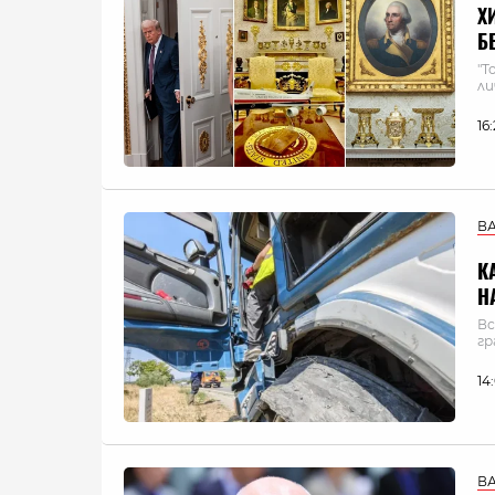
Х
Б
"Т
ли
16
В
К
Н
Вс
гр
14
В