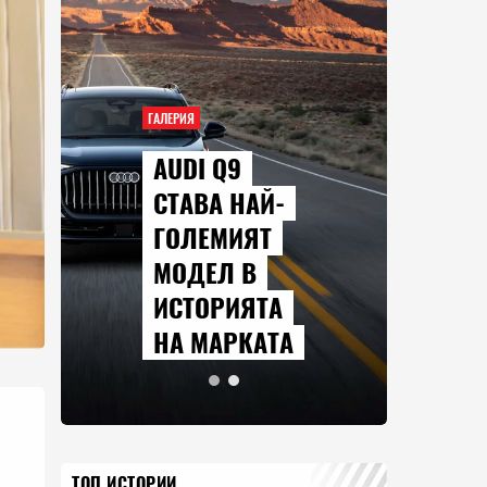
ГАЛЕРИЯ
ГАЛЕР
AUDI Q9
СЕ
СТАВА НАЙ-
КО
ГОЛЕМИЯТ
Г
МОДЕЛ В
ПР
ИСТОРИЯТА
АВ
НА МАРКАТА
20
ТОП ИСТОРИИ