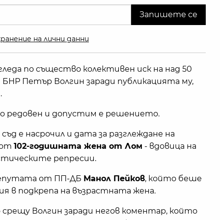
ранение на лични данни
гледа по същество колективен иск на над 50
БНР Петър Волгин заради публикацията му,
.
о редовен и допустим е решението.
ъд е насрочил и дата за разглеждане на
 от
102-годишната жена от Лом
- вдовица на
истическите репресии.
депутата от ПП-ДБ
Манол Пейков
, който беше
ия в подкрепа на възрастната жена.
о срещу Волгин заради негов коментар, който