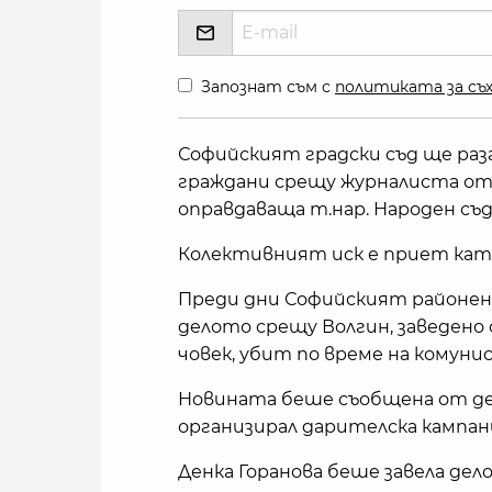
Запознат съм с
политиката за съх
Софийският градски съд ще раз
граждани срещу журналиста от 
оправдаваща т.нар. Народен съд
Колективният иск е приет кат
Преди дни Софийският районен с
делото срещу Волгин, заведено
човек, убит по време на комун
Новината беше съобщена от 
организирал дарителска кампан
Денка Горанова беше завела дел