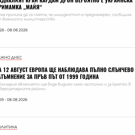
АДНАЛИЯТ КРАЙ КАРДАМ ДРОН ВЕРОЯТНО Е УКРАИНСКА
РИМАМКА „МАЙЯ“
ма причина да се смята, че инцидентът е преднамерен, съобщиха
т военното министерство
:26 - 08.08.2026
АЖНО ДНЕС
А 12 АВГУСТ ЕВРОПА ЩЕ НАБЛЮДАВА ПЪЛНО СЛЪНЧЕВО
АТЪМНЕНИЕ ЗА ПРЪВ ПЪТ ОТ 1999 ГОДИНА
България явлението ще бъде видимо само частично и за кратко в
верозападните райони
:59 - 08.08.2026
ОЛИТИКА