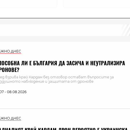
АЖНО ДНЕС
ПОСОБНА ЛИ Е БЪЛГАРИЯ ДА ЗАСИЧА И НЕУТРАЛИЗИРА
РОНОВЕ?
ед взрива край Кардам без отговор остават въпросите за
здушното наблюдение и защитата от дронове
:07 - 08.08.2026
АЖНО ДНЕС