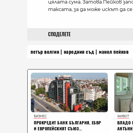
цялата сума. Затова Пейков зап
таксата, за да може искът да се
СПОДЕЛЕТЕ
петър волгин
народния съд
манол пейков