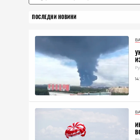
ПОСЛЕДНИ НОВИНИ
В
У
И
Ру
14
В
И
В
Вк