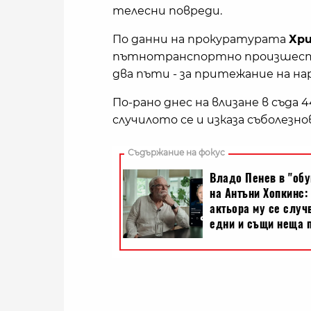
телесни повреди.
По данни на прокуратурата
Хри
пътнотранспортно произшеств
два пъти - за притежание на на
По-рано днес на влизане в съда 
случилото се и изказа съболезн