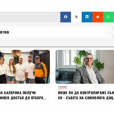
истов