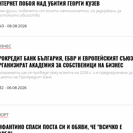
НТЕРНЕТ ПОБОЯ НАД УБИТИЯ ГЕОРГИ КУЗЕВ
ем души, повечето от които непълнолетни, са задържани за
естокото убийство
:43 - 06.08.2026
ИЗНЕС
РОКРЕДИТ БАНК БЪЛГАРИЯ, ЕБВР И ЕВРОПЕЙСКИЯТ СЪЮЗ
РГАНИЗИРАТ АКАДЕМИЯ ЗА СОБСТВЕНИЦИ НА БИЗНЕС
ограмата ще се проведе през есента на 2026 г. и е предназначена за
иенти на ПроКредит Банк
:32 - 06.08.2026
ПОРТ
НФАНТИНО СПАСИ ПОСТА СИ И ОБЯВИ, ЧЕ "ВСИЧКО Е