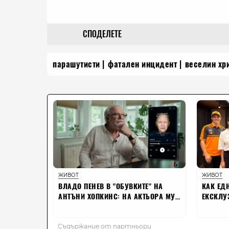
СПОДЕЛЕТЕ
парашутисти
фатален инцидент
веселин хр