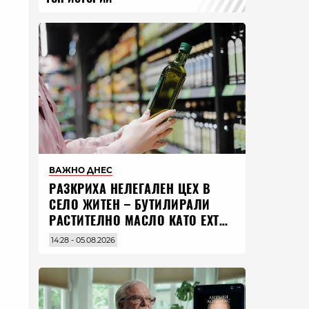
ВАЖНО ДНЕС
РАЗКРИХА НЕЛЕГАЛЕН ЦЕХ В
СЕЛО ЖИТЕН – БУТИЛИРАЛИ
РАСТИТЕЛНО МАСЛО КАТО EXTRA
VIRGIN ЗЕХТИН
14:28 - 05.08.2026