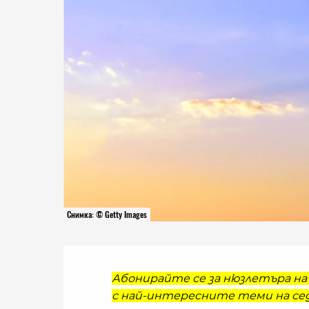
Снимка: © Getty Images
Абонирайте се за нюзлетъра на 
с най-интересните теми на сед