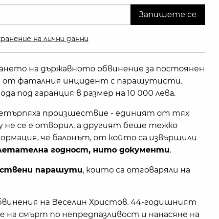
ранение на лични данни
кането на държавното обвинение за постоянен
на от фаталния инцидент с парашутисти.
ода под гаранция в размер на 10 000 лева.
етърпяха произшествие - единият от тях
у не се е отворил, а другият беше тежко
формация, че балонът, от който са извършили
а летателна годност, нито документи
.
бствени парашути
, които са отговаряли на
бвинения на Веселин Христов. 44-годишният
е на смърт по непредпазливост и нанасяне на