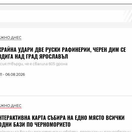
АЖНО ДНЕС
КРАЙНА УДАРИ ДВЕ РУСКИ РАФИНЕРИИ, ЧЕРЕН ДИМ СЕ
ЗДИГА НАД ГРАД ЯРОСЛАВЪЛ
сия твърди, че е свалила 605 дрона
:11 - 06.08.2026
АЖНО ДНЕС
НТЕРАКТИВНА КАРТА СЪБИРА НА ЕДНО МЯСТО ВСИЧКИ
ОДНИ БАЗИ ПО ЧЕРНОМОРИЕТО
лючени са всички регистрирани обекти, предлагащи разнообразни