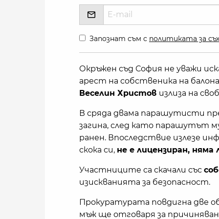
Запознат съм с
политиката за съх
Окръжен съд София не уважи ис
арест на собственика на бало
Веселин Христов
излиза на своб
В сряда двама парашутисти пр
загина, след като парашутът м
ранен. Впоследствие излезе ин
скока си,
не е лицензиран, ням
Участниците са скачали със
со
изискванията за безопасност.
Прокуратурата повдигна две о
мъж ще отговаря за причиняван