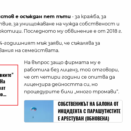
стов е осъждан пет пъти
- за кражба, за
ие, за унищожаване на чужда собственост и
ркотици. Последното му обвинение е от 2018 г.
44-годишният мъж заяви, че съжалява за
ования на семействата.
На въпрос защо фирмата му е
работила без лиценз, той отговори,
че от четири години се опитва да
лицензира дейността си, но
процедурите били „много тромави“.
СОБСТВЕНИКЪТ НА БАЛОНА ОТ
ИНЦИДЕНТА С ПАРАШУТИСТИТЕ
Е АРЕСТУВАН (ОБНОВЕНА)