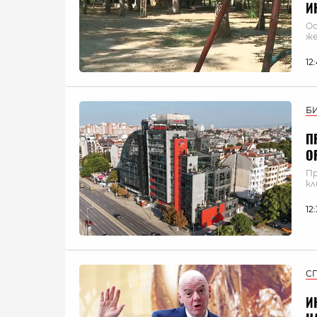
И
Ос
ж
12
Б
П
О
Пр
кл
12
С
И