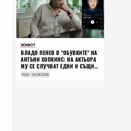
ЖИВОТ
ВЛАДO ПЕНЕВ В "ОБУВКИТЕ" НА
АНТЪНИ ХОПКИНС: НА АКТЬОРА
МУ СЕ СЛУЧВАТ ЕДНИ И СЪЩИ
НЕЩА ПО ЦЕЛИЯ СВЯТ
10:52 - 04.08.2026