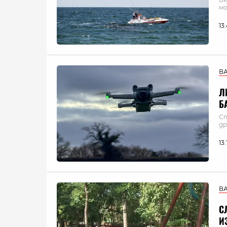
мо
13
В
Л
Б
Сп
др
13
В
С
И