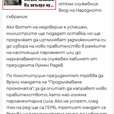
откъм служебния
вход на Народното
събрание.
Ако вотът на недоверие е успешен,
министрите ще подадат оставка, но ще
продължат да изпълняват задълженията си
до избора на ново правителство в рамките
на настоящия парламент или до
назначаването на служебен кабинет от
президента Румен Радев.
По Конституция президентът трябва да
връчи мандата на "Продължаваме
промяната", за да опитат да направят ново
правителството, като най-голяма
парламентарна сила. Ако не успеят, след
тях на ред ще са ГЕРБ, третият мандат се
връчва на парламентарна група, по избор от