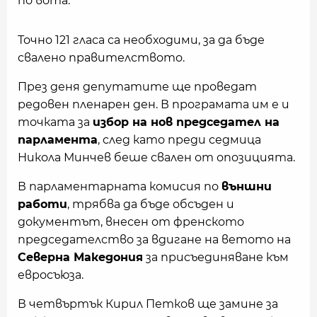
по вота.
Точно 121 гласа са необходими, за да бъде
свалено правителството.
През деня депутатите ще проведат
редовен пленарен ден. В програмата им е и
точката за
избор на нов председател на
парламента
, след като преди седмица
Никола Минчев беше свален от опозицията.
В парламентарната комисия по
външни
работи
, трябва да бъде обсъден и
документът, внесен от френското
председателство за вдигане на ветото на
Северна Македония
за присъединяване към
евросъюза.
В четвъртък Кирил Петков ще замине за