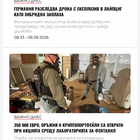
ВАЖНО ДНЕС
ГЕРМАНИЯ РАЗСЛЕДВА ДРОНА С ЕКСПЛОЗИВ В ЛАЙПЦИГ
КАТО ХИБРИДНА ЗАПЛАХА
Вътрешният министър Александер Добринт
предупреди, че зад случая може да стои чужда
държава
08:33 - 06.08.2026
ВАЖНО ДНЕС
350 000 ЕВРО, ОРЪЖИЯ И КРИПТОПОРТФЕЙЛИ СА ОТКРИТИ
ПРИ АКЦИЯТА СРЕЩУ ЛАБОРАТОРИЯТА ЗА ФЕНТАНИЛ
Първи на следите на групата са попаднали