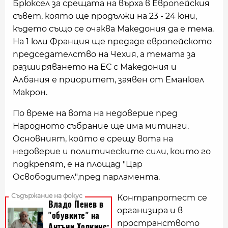
Брюксел за срещата на върха в Европейския
съвет, която ще продължи на 23 - 24 юни,
където също се очаква Македония да е тема.
На 1 юли Франция ще предаде европейското
председателство на Чехия, а темата за
разширяването на ЕС с Македония и
Албания е приоритет, заявен от Еманюел
Макрон.
По време на вота на недоверие пред
Народното събрание ще има митинги.
Основният, който е срещу вота на
недоверие и политическите сили, които го
подкрепят, е на площад "Цар
Освободител",пред парламента.
Контрапротест се
организира и в
пространството