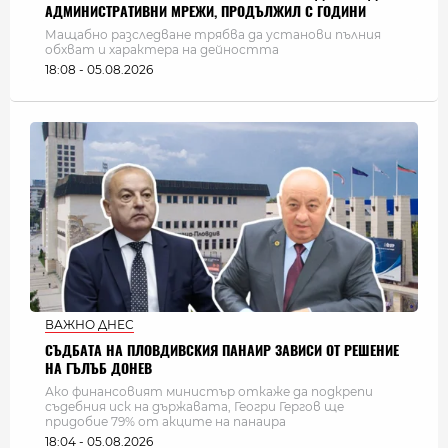
АДМИНИСТРАТИВНИ МРЕЖИ, ПРОДЪЛЖИЛ С ГОДИНИ
Мащабно разследване трябва да установи пълния
обхват и характера на дейността
18:08 - 05.08.2026
ВАЖНО ДНЕС
СЪДБАТА НА ПЛОВДИВСКИЯ ПАНАИР ЗАВИСИ ОТ РЕШЕНИЕ
НА ГЪЛЪБ ДОНЕВ
Ако финансовият министър откаже да подкрепи
съдебния иск на държавата, Геогри Гергов ще
придобие 79% от акците на панаира
18:04 - 05.08.2026