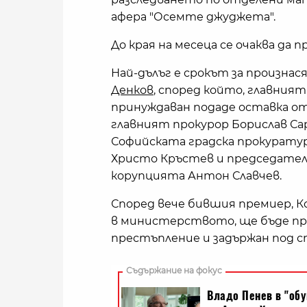
афера "Осемте джуджета".
До края на месеца се очаква да
Най-дълъг е срокът за произнася
Денков
, според който, главния
принуждаван подаде оставка от
главният прокурор Борислав С
Софийската градска прокурату
Христо Кръстев и председател
корупцията Антон Славчев.
Според вече бившия премиер, Коц
в министерството, ще бъде пр
престъпление и задържан под с