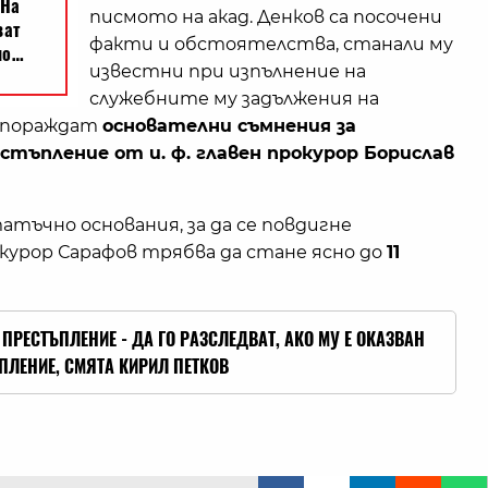
писмото на акад. Денков са посочени
факти и обстоятелства, станали му
известни при изпълнение на
служебните му задължения на
 пораждат
основателни съмнения за
стъпление от и. ф. главен прокурор Борислав
тъчно основания, за да се повдигне
окурор Сарафов трябва да стане ясно до
11
ПРЕСТЪПЛЕНИЕ - ДА ГО РАЗСЛЕДВАТ, АКО МУ Е ОКАЗВАН
ЪПЛЕНИЕ, СМЯТА КИРИЛ ПЕТКОВ