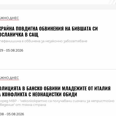
АЖНО ДНЕС
КРАЙНА ПОВДИГНА ОБВИНЕНИЯ НА БИВШАТА СИ
ОСЛАНИЧКА В САЩ
ефанишина е обвинена за незаконно забогатяване
:29 - 05.08.2026
АЖНО ДНЕС
ОЛИЦИЯТА В БАНСКО ОБВИНИ МЛАДЕЖИТЕ ОТ ИТАЛИЯ
А КОНФЛИКТА С НЕОНАЦИСТКИ ОБИДИ
оред МВР - "неколкократно са получавани сигнали за непристойно
ведение" от тяхна страна
:08 - 05.08.2026