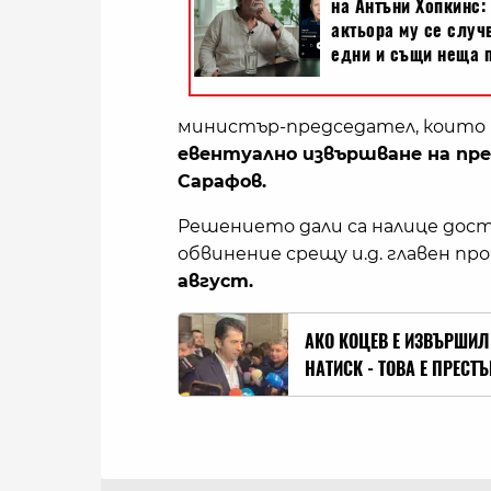
министър-председател, които
евентуално извършване на пре
Сарафов.
Решението дали са налице доста
обвинение срещу и.д. главен пр
август.
АКО КОЦЕВ Е ИЗВЪРШИЛ 
НАТИСК - ТОВА Е ПРЕСТ