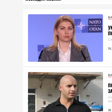
В
У
П
Ст
19
В
П
З
Сп
по
18