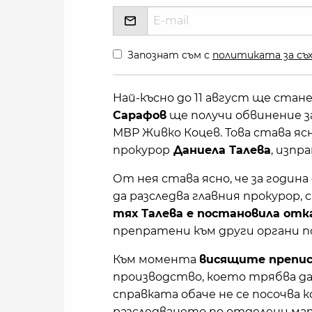
Запознат съм с
политиката за съх
Най-късно до 11 август ще стане
Сарафов
ще получи обвинение за
МВР Живко Коцев. Това става я
прокурор
Даниела Талева
, изпр
От нея става ясно, че за годин
да разследва главния прокурор, 
тях Талева е постановила отк
препратени към други органи 
Към момента
висящите препис
производство, което трябва да 
справката обаче не се посочва к
разследването по отделени мате