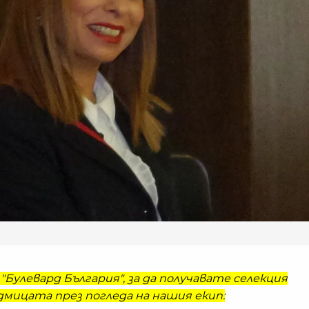
"Булевард България", за да получавате селекция
мицата през погледа на нашия екип: