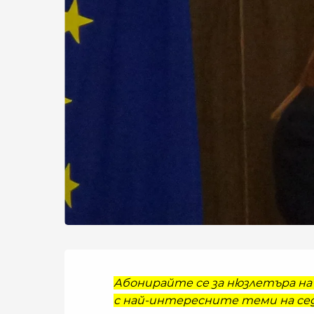
Абонирайте се за нюзлетъра на 
с най-интересните теми на сед