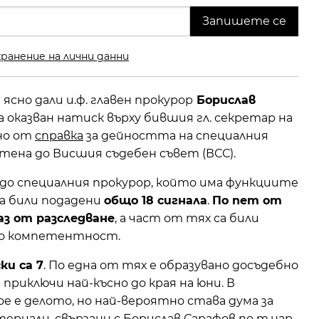
ранение на лични данни
 ясно дали и.ф. главен прокурор
Борислав
 оказван натиск върху бившия гл. секретар на
сно от
справка
за дейността на специалния
атена до Висшия съдебен съвет (ВСС).
а до специалния прокурор, който има функциите
са били подадени
общо 18 сигнала
.
По пет от
аз от разследване
, а част от тях са били
по компетентност.
ки са 7
. По една от тях е образувано досъдебно
приключи най-късно до края на юни. В
ое е делото, но най-вероятно става дума за
риали, свързани с Борислав Сарафов по т.нар.