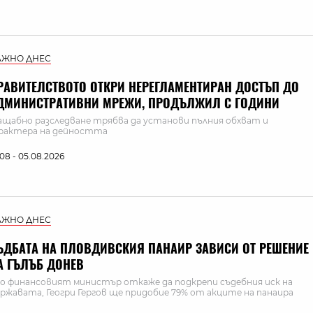
АЖНО ДНЕС
РАВИТЕЛСТВОТО ОТКРИ НЕРЕГЛАМЕНТИРАН ДОСТЪП ДО
ДМИНИСТРАТИВНИ МРЕЖИ, ПРОДЪЛЖИЛ С ГОДИНИ
щабно разследване трябва да установи пълния обхват и
рактера на дейността
:08 - 05.08.2026
АЖНО ДНЕС
ЪДБАТА НА ПЛОВДИВСКИЯ ПАНАИР ЗАВИСИ ОТ РЕШЕНИЕ
А ГЪЛЪБ ДОНЕВ
о финансовият министър откаже да подкрепи съдебния иск на
ржавата, Геогри Гергов ще придобие 79% от акците на панаира