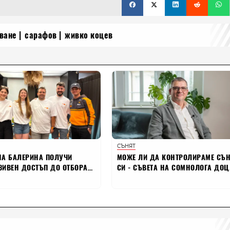
ване
сарафов
живко коцев