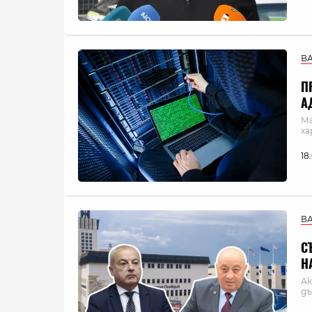
В
П
А
Ма
ха
18
В
С
Н
Ак
дъ