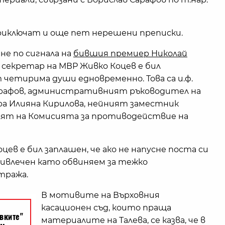
 приключат и още пет нерешени преписки.
не по сигнала на
бившия премиер Николай
т секретар на МВР Живко Коцев е бил
 четирима души едновременно. Това са и.ф.
арафов, административният ръководител на
ра Илияна Кирилова, нейният заместник
ят на Комисията за противодействие на
ев е бил заплашен, че ако не напусне поста си
ивлечен като обвиняем за тежко
тража.
В мотивите на Върховния
касационен съд, които праща
материалите на Талева, се казва, че в