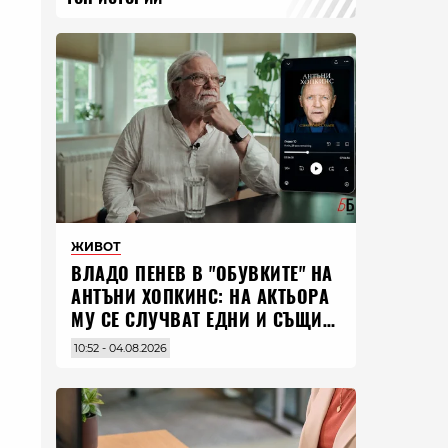
ЖИВОТ
ВЛАДO ПЕНЕВ В "ОБУВКИТЕ" НА
АНТЪНИ ХОПКИНС: НА АКТЬОРА
МУ СЕ СЛУЧВАТ ЕДНИ И СЪЩИ
НЕЩА ПО ЦЕЛИЯ СВЯТ
10:52 - 04.08.2026