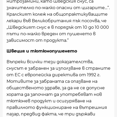
нитрозамини, като шведския снус, са
значително по-малко опасни от цигарите…“.
Кралският колеж на общопрактикуващите
лекари във Великобритания пък посочва, че
„Шведският снус е в порядък от 10 до 10 000
пъти по-малко вреден от пушенето в
зависимост от продукта.“
Швеция и тютюнопушенето
Въпреки всички тези доказателства,
снусът е забранен за използване в страните
от ЕС с европейска директива от 1992 г.
Мотивите за забраната са опазване на
общественото здраве, за да не се допусне
хората да започнат да употребяват нов
тютюнев продукт и осигуряване на
правилното функциониране на вътрешния
пазар, предвид факта, че три държави