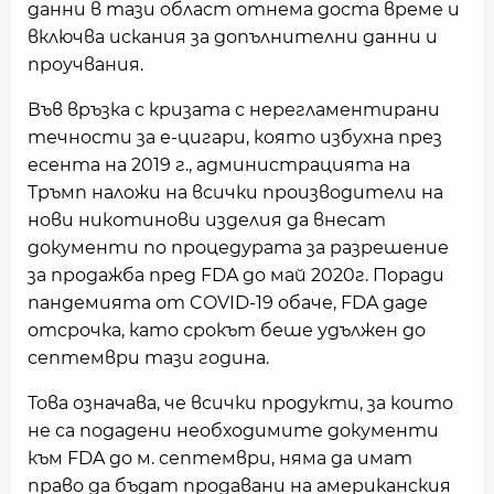
данни в тази област отнема доста време и
включва искания за допълнителни данни и
проучвания.
Във връзка с кризата с нерегламентирани
течности за е-цигари, която избухна през
есента на 2019 г., администрацията на
Тръмп наложи на всички производители на
нови никотинови изделия да внесат
документи по процедурата за разрешение
за продажба пред FDA до май 2020г. Поради
пандемията от COVID-19 обаче, FDA даде
отсрочка, като срокът беше удължен до
септември тази година.
Това означава, че всички продукти, за които
не са подадени необходимите документи
към FDA до м. септември, няма да имат
право да бъдат продавани на американския