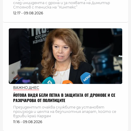
след инцидента с дрона и за появата на Димитър
Стоянов с тениска на “Кинтекс”
12:17 - 09.08.2026
ВАЖНО ДНЕС
ЙОТОВА ВИДЯ БЕЛИ ПЕТНА В ЗАЩИТАТА ОТ ДРОНОВЕ И СЕ
РАЗОЧАРОВА ОТ ПОЛИТИЦИТЕ
Президентът очаква службите да установят
произхода и целта на безпилотния апарат, който се
взриви край Кардам
11:16 - 09.08.2026