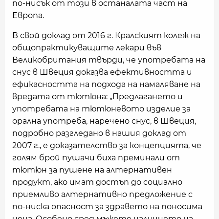
по-нисък от този в останалата част на
Европа.
В свой доклад от 2016 г. Кралският колеж на
общопрактикуващите лекари във
Великобритания твърди, че употребата на
снус в Швеция доказва ефективността и
ефикасността на подхода на намаляване на
вредата от тютюна: „Предлагането и
употребата на тютюневото изделие за
орална употреба, наречено снус, в Швеция,
подробно разгледано в нашия доклад от
2007 г., е доказателство за концепцията, че
голям брой пушачи биха преминали от
тютюн за пушене на алтернативен
продукт, ако имат достъп до социално
приемливо алтернативно предложение с
по-ниска опасност за здравето на поносима
цена. Особено сред мъжете наличието на