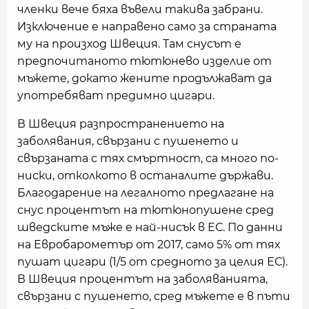
членки вече бяха въвели такива забрани.
Изключение е направено само за страната
му на произход Швеция. Там снусът е
предпочитаното тютюнево изделие от
мъжете, докато жените продължават да
употребяват предимно цигари.
В Швеция разпространението на
заболявания, свързани с пушенето и
свързаната с тях смъртност, са много по-
ниски, отколкото в останалите държави.
Благодарение на легалното предлагане на
снус процентът на тютюнопушене сред
шведските мъже е най-нисък в ЕС. По данни
на Евробарометър от 2017, само 5% от тях
пушат цигари (1/5 от средното за целия ЕС).
В Швеция процентът на заболяванията,
свързани с пушенето, сред мъжете е в пъти