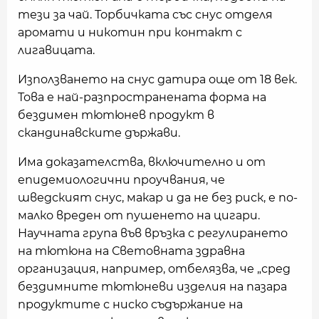
тези за чай. Торбичката със снус отделя
аромати и никотин при контакт с
лигавицата.
Използването на снус датира още от 18 век.
Това е най-разпространената форма на
бездимен тютюнев продукт в
скандинавските държави.
Има доказателства, включително и от
епидемиологични проучвания, че
шведският снус, макар и да не без риск, е по-
малко вреден от пушенето на цигари.
Научната група във връзка с регулирането
на тютюна на Световната здравна
организация, например, отбелязва, че „сред
бездимните тютюневи изделия на пазара
продуктите с ниско съдържание на