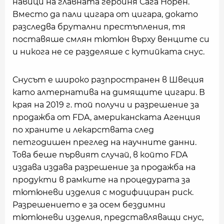
навици на главната героиня Сага Норен.
Вместо да пали цигара от цигара, докато
разследва брутални престъпления, тя
поставяше смлян тютюн върху венците си
и никога не се разделяше с кутийката снус.
Снусът е широко разпространен в Швеция
като алтернатива на димящите цигари. В
края на 2019 г. той получи и разрешение за
продажба от FDA, американската Агенция
по храните и лекарствата след
петгодишен преглед на научните данни.
Това беше първият случай, в който FDA
издава издава разрешение за продажба на
продукти в рамките на процедурата за
тютюневи изделия с модифициран риск.
Разрешението е за осем бездимни
тютюневи изделия, представляващи снус,