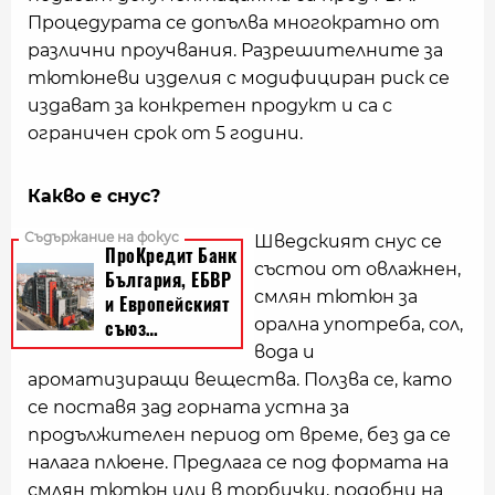
Процедурата се допълва многократно от
различни проучвания. Разрешителните за
тютюневи изделия с модифициран риск се
издават за конкретен продукт и са с
ограничен срок от 5 години.
Какво е снус?
Шведският снус се
състои от овлажнен,
смлян тютюн за
орална употреба, сол,
вода и
ароматизиращи вещества. Ползва се, като
се поставя зад горната устна за
продължителен период от време, без да се
налага плюене. Предлага се под формата на
смлян тютюн или в торбички, подобни на