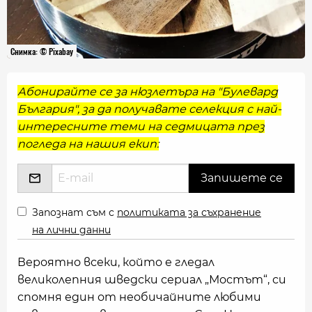
Снимка: © Pixabay
Абонирайте се за нюзлетъра на "Булевард
България", за да получавате селекция с най-
интересните теми на седмицата през
погледа на нашия екип:
Запознат съм с
политиката за съхранение
на лични данни
Вероятно всеки, който е гледал
великолепния шведски сериал „Мостът“, си
спомня един от необичайните любими