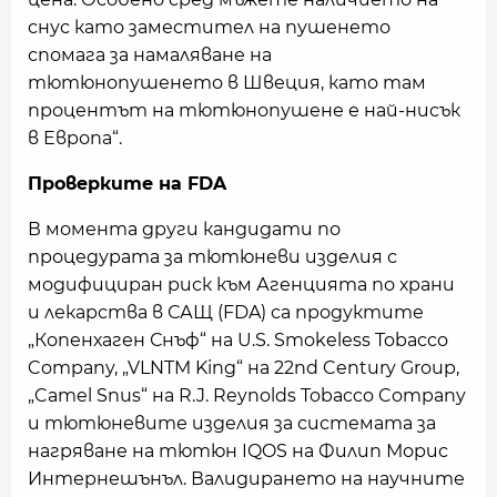
снус като заместител на пушенето
спомага за намаляване на
тютюнопушенето в Швеция, като там
процентът на тютюнопушене е най-нисък
в Европа“.
Проверките на FDA
В момента други кандидати по
процедурата за тютюневи изделия с
модифициран риск към Агенцията по храни
и лекарства в САЩ (FDA) са продуктите
„Копенхаген Снъф“ на U.S. Smokeless Tobacco
Company, „VLNTM King“ на 22nd Century Group,
„Camel Snus“ на R.J. Reynolds Tobacco Company
и тютюневите изделия за системата за
нагряване на тютюн IQOS на Филип Морис
Интернешънъл. Валидирането на научните