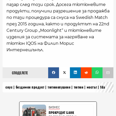
пазар след този срок. Досега тютюневите
продукти, получили разрешение за продажба
по тази процедура са снуса на Swedish Match
през 2015 година, както и продуктът на 22nd
Century Group „Moonlight“ и тютюневите
изделия за системата за нагряване на
тютюн IQOS на Филип Морис
Интернешънъл.
СПОДЕЛЕТЕ
снус
бездимен продукт
тютюнопушене
тютюн
мостът
fda