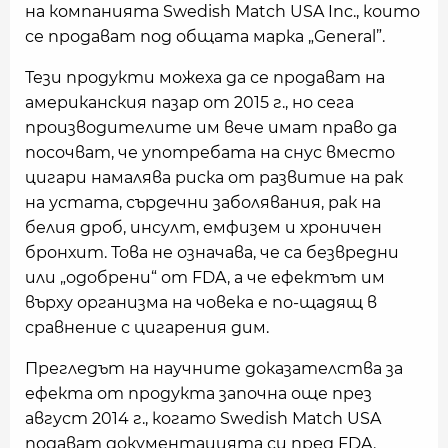
на компанията Swedish Match USA Inc., които
се продават под общата марка „General”.
Тези продукти можеха да се продават на
американския пазар от 2015 г., но сега
производителите им вече имат право да
посочват, че употребата на снус вместо
цигари намалява риска от развитие на рак
на устата, сърдечни заболявания, рак на
белия дроб, инсулт, емфизем и хроничен
бронхит. Това не означава, че са безвредни
или „одобрени“ от FDA, а че ефектът им
върху организма на човека е по-щадящ в
сравнение с цигарения дим.
Прегледът на научните доказателства за
ефекта от продукта започна още през
август 2014 г., когато Swedish Match USA
подават документацията си пред FDA.