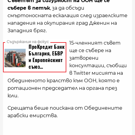
Съветът за сигурност на ООН ще се
събере в петък
, за да обсъди
смъртоносната ескалация след израелските
нападения на окупирания град Дженин на
Западния бряг.
15-членният съвет
ще се събере на
затворени
консултации, съобщи
в Twitter мисията на
Обединеното кралство към ООН, която е
ротационен председател на органа през
юли.
Срещата беше поискана от Обединените
арабски емирства.