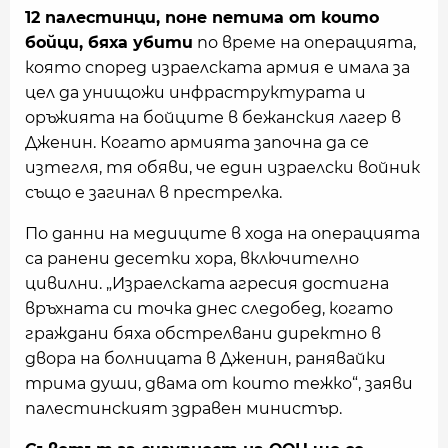
12 палестинци, поне петима от които
бойци, бяха убити
по време на операцията,
която според израелската армия е имала за
цел да унищожи инфраструктурата и
оръжията на бойците в бежанския лагер в
Дженин. Когато армията започна да се
изтегля, тя обяви, че един израелски войник
също е загинал в престрелка.
По данни на медиците в хода на операцията
са ранени десетки хора, включително
цивилни. „Израелската агресия достигна
връхната си точка днес следобед, когато
граждани бяха обстрелвани директно в
двора на болницата в Дженин, ранявайки
трима души, двама от които тежко“, заяви
палестинският здравен министър.