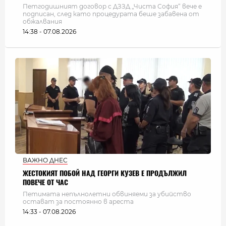
Петгодишният договор с ДЗЗД „Чиста София“ вече е
подписан, след като процедурата беше забавена от
обжалвания
14:38 - 07.08.2026
ВАЖНО ДНЕС
ЖЕСТОКИЯТ ПОБОЙ НАД ГЕОРГИ КУЗЕВ Е ПРОДЪЛЖИЛ
ПОВЕЧЕ ОТ ЧАС
Петимата непълнолетни обвиняеми за убийство
остават за постоянно в ареста
14:33 - 07.08.2026