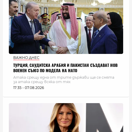
ВАЖНО ДНЕС
ТУРЦИЯ, САУДИТСКА АРАБИЯ И ПАКИСТАН СЪЗДАВАТ НОВ
ВОЕНЕН СЪЮЗ ПО МОДЕЛА НА НАТО
Атака срещу една от трите държави ще се смята
за атака срещу всяка от тях
17:35 - 07.08.2026