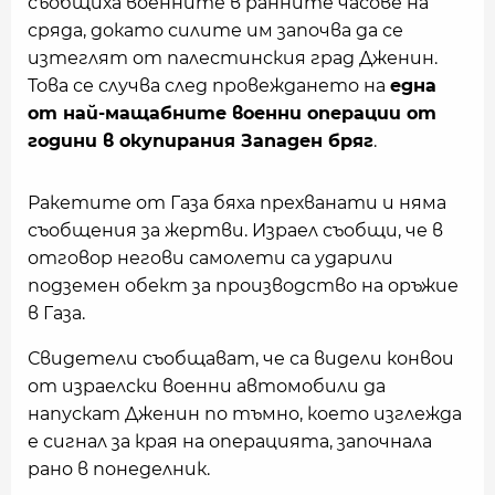
съобщиха военните в ранните часове на
сряда, докато силите им започва да се
изтеглят от палестинския град Дженин.
Това се случва след провеждането на
една
от най-мащабните военни операции от
години в окупирания Западен бряг
.
Ракетите от Газа бяха прехванати и няма
съобщения за жертви. Израел съобщи, че в
отговор негови самолети са ударили
подземен обект за производство на оръжие
в Газа.
Свидетели съобщават, че са видели конвои
от израелски военни автомобили да
напускат Дженин по тъмно, което изглежда
е сигнал за края на операцията, започнала
рано в понеделник.