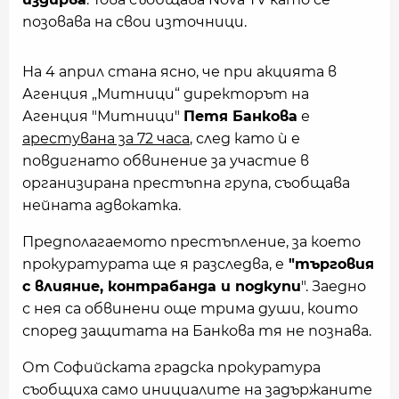
позовава на свои източници.
На 4 април стана ясно, че при акцията в
Агенция „Митници“ директорът на
Агенция "Митници"
Петя Банкова
е
арестувана за 72 часа
, след като ѝ е
повдигнато обвинение за участие в
организирана престъпна група, съобщава
нейната адвокатка.
Предполагаемото престъпление, за което
прокуратурата ще я разследва, е
"търговия
с влияние, контрабанда и подкупи
". Заедно
с нея са обвинени още трима души, които
според защитата на Банкова тя не познава.
От Софийската градска прокуратура
съобщиха само инициалите на задържаните