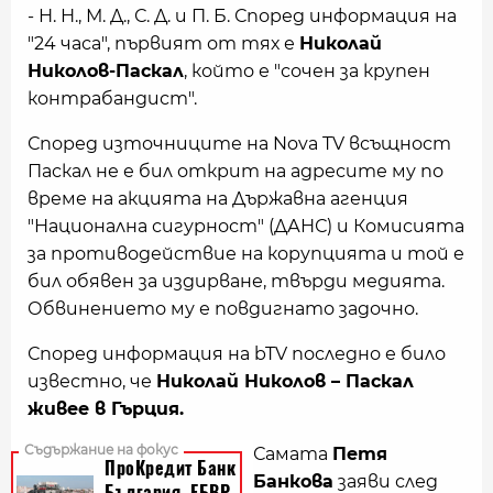
- Н. Н., М. Д., С. Д. и П. Б. Според информация на
"24 часа", първият от тях е
Николай
Николов-Паскал
, който е "сочен за крупен
контрабандист".
Според източниците на Nova TV всъщност
Паскал не е бил открит на адресите му по
време на акцията на Държавна агенция
"Национална сигурност" (ДАНС) и Комисията
за противодействие на корупцията и той е
бил обявен за издирване, твърди медията.
Обвинението му е повдигнато задочно.
Според информация на bTV последно е било
известно, че
Николай Николов – Паскал
живее в Гърция.
Самата
Петя
Банкова
заяви след