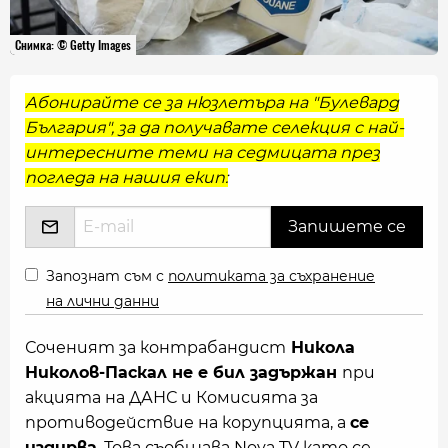
Снимка: © Getty Images
Абонирайте се за нюзлетъра на "Булевард
България", за да получавате селекция с най-
интересните теми на седмицата през
погледа на нашия екип:
Запознат съм с
политиката за съхранение
на лични данни
Соченият за контрабандист
Никола
Николов-Паскал не е бил задържан
при
акцията на ДАНС и Комисията за
противодействие на корупцията, а
се
издирва
. Това съобщава Nova TV като се