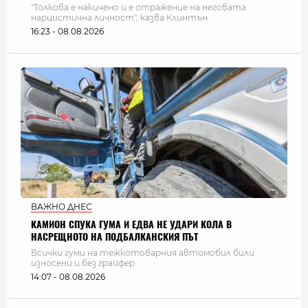
"Толкова е накичено и е отражение на неговата
нарцистична личност", казва Клинтън
16:23 - 08.08.2026
ВАЖНО ДНЕС
КАМИОН СПУКА ГУМА И ЕДВА НЕ УДАРИ КОЛА В
НАСРЕЩНОТО НА ПОДБАЛКАНСКИЯ ПЪТ
Всички гуми на тежкотоварния автомобил били
износени и без грайфер
14:07 - 08.08.2026