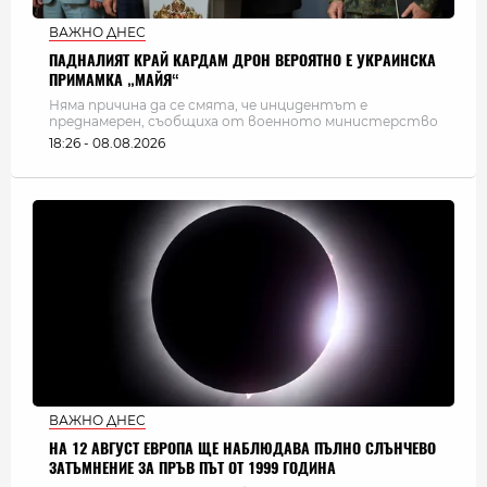
ВАЖНО ДНЕС
ПАДНАЛИЯТ КРАЙ КАРДАМ ДРОН ВЕРОЯТНО Е УКРАИНСКА
ПРИМАМКА „МАЙЯ“
Няма причина да се смята, че инцидентът е
преднамерен, съобщиха от военното министерство
18:26 - 08.08.2026
ВАЖНО ДНЕС
НА 12 АВГУСТ ЕВРОПА ЩЕ НАБЛЮДАВА ПЪЛНО СЛЪНЧЕВО
ЗАТЪМНЕНИЕ ЗА ПРЪВ ПЪТ ОТ 1999 ГОДИНА