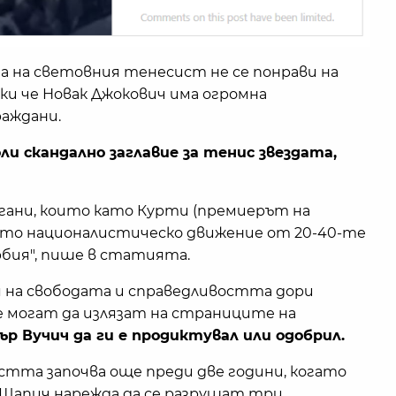
 на световния тенесист не се понрави на
ки че Новак Джокович има огромна
аждани.
ли скандално заглавие за тенис звездата,
игани, които като Курти (премиерът на
ото националистическо движение от 20-40-те
бия", пише в статията.
 на свободата и справедливостта дори
е могат да излязат на страниците на
ър Вучич да ги е продиктувал или одобрил.
стта започва още преди две години, когато
 Шапич нарежда да се разрушат три