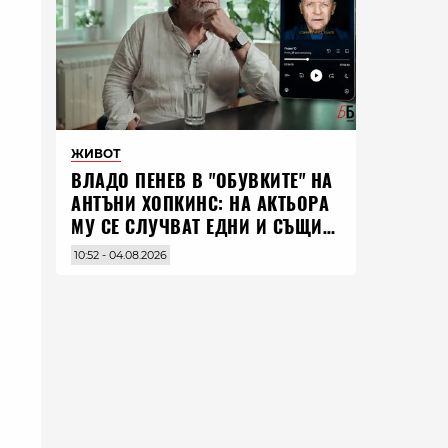
ЖИВОТ
ВЛАДO ПЕНЕВ В "ОБУВКИТЕ" НА
АНТЪНИ ХОПКИНС: НА АКТЬОРА
МУ СЕ СЛУЧВАТ ЕДНИ И СЪЩИ
НЕЩА ПО ЦЕЛИЯ СВЯТ
10:52 - 04.08.2026