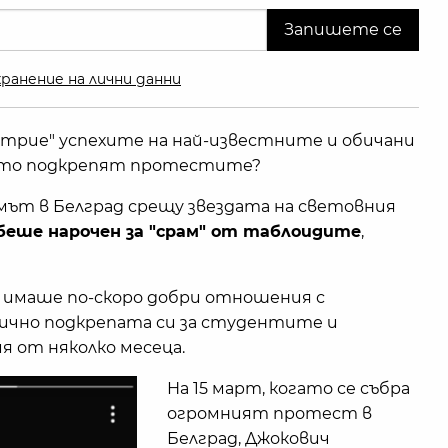
ранение на лични данни
изтрие" успехите на най-известните и обичани
ото подкрепят протестите?
имът в Белград срещу звездата на световния
беше нарочен за "срам" от таблоидите
,
 имаше по-скоро добри отношения с
блично подкрепата си за студентите и
 от няколко месеца.
На 15 март, когато се събра
огромният протест в
Белград, Джокович