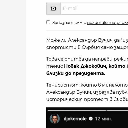
Запознат съм с
политиката за съх
Може ли Александър Вучич да "
спортисти в Сърбия само защ
Това се опитва да направи реж
тенис
Новак Джокович, който 
близки до президента.
Тенисистът, който в миналото
Александър Вучич, изразява пу
историческия протест в Сърбия