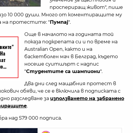
проспериращ живот", пише
лизо 10 000 души. Много от коментиращите му
а на протестите: "
Пумпаj
".
Още в началото на годината той
показа подкрепата си и по време на
Australian Open, както и на
баскетболен мач в Белград, където
носеше суитшърт с надпис
"
Студентите са шампиони
".
Два дни след мащабния протест в
окович обяви, че се е включила в подписката с
дно разследване за
използването на забранено
стиращите
.
а над 579 000 подписа.