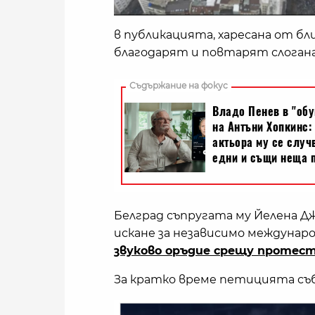
в публикацията, харесана от б
благодарят и повтарят слоган
Белград съпругата му Йелена Дж
искане за независимо междунаро
звуково оръдие срещу проте
За кратко време петицията събр