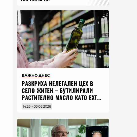
ВАЖНО ДНЕС
РАЗКРИХА НЕЛЕГАЛЕН ЦЕХ В
СЕЛО ЖИТЕН – БУТИЛИРАЛИ
РАСТИТЕЛНО МАСЛО КАТО EXTRA
VIRGIN ЗЕХТИН
14:28 - 05.08.2026