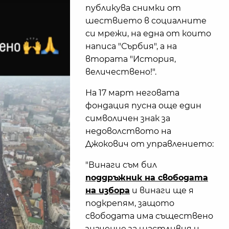
публикува снимки от
шествието в социалните
си мрежи, на една от които
написа "Сърбия", а на
втората "История,
величественo!".
На 17 март неговата
фондация пусна още един
символичен знак за
недоволството на
Джокович от управлението:
"Винаги съм бил
поддръжник на свободата
на избора
и винаги ще я
подкрепям, защото
свободата има съществено
значение за щастливия и