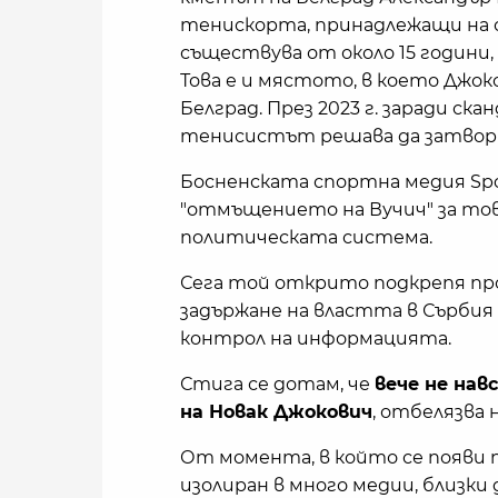
тенискорта, принадлежащи на 
съществува от около 15 години,
Това е и мястото, в което Джок
Белград. През 2023 г. заради с
тенисистът решава да затвори
Босненската спортна медия Spor
"отмъщението на Вучич" за това
политическата система.
Сега той открито подкрепя п
задържане на властта в Сърбия
контрол на информацията.
Стига се дотам, че
вече не на
на Новак Джокович
, отбелязва 
От момента, в който се появи п
изолиран в много медии, близки