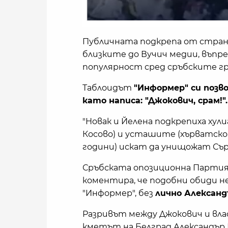
Публичната подкрепа от страна
близките до Вучич медии, въпре
популярност сред сръбските гр
Таблоидът
"Информер" си позво
като написа: "Джокович, срам!".
"Новак и Йелена подкрепиха хул
Косово) и усташите (хърватск
години) искат да унищожат Сър
Сръбската опозиционна Партия
коментира, че подобни обиди н
"Информер", без
лично Александ
Разривът между Джокович и вла
кметът на Белград Александър