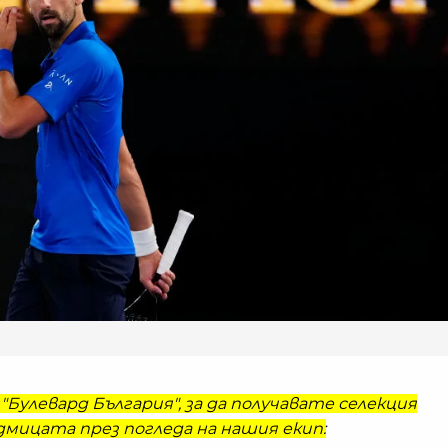
"Булевард България", за да получавате селекция
мицата през погледа на нашия екип: