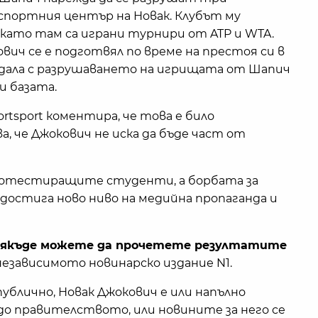
спортния център на Новак. Клубът му
 като там са играни турнири от ATP и WTA.
ович се е подготвял по време на престоя си в
кандала с разрушаването на игрищата от Шапич
 базата.
tsport коментира, че това е било
, че Джокович не иска да бъде част от
ротестиращите студенти, а борбата за
 достига ново ниво на медийна пропаганда и
всякъде можете да прочетете резултатите
независимото новинарско издание N1.
ублично, Новак Джокович е или напълно
 до правителството, или новините за него се