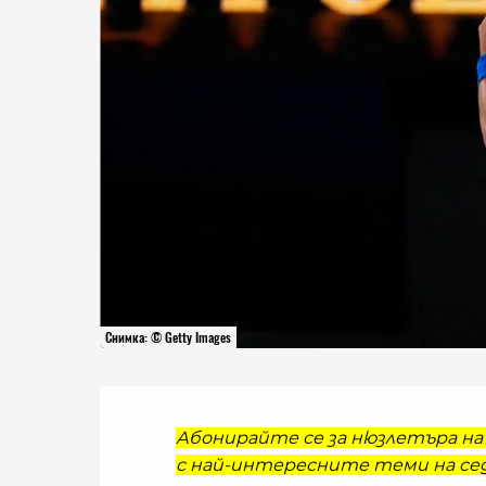
Снимка: © Getty Images
Абонирайте се за нюзлетъра на 
с най-интересните теми на сед